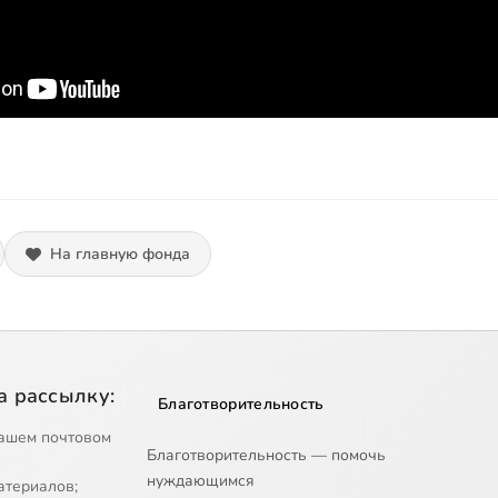
На главную фонда
а рассылку:
Благотворительность
ашем почтовом
Благотворительность — помочь
нуждающимся
атериалов;