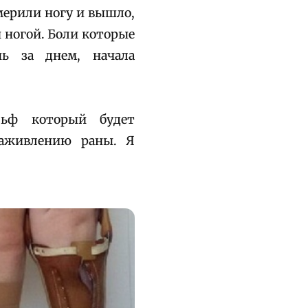
змерили ногу и вышло,
й ногой. Боли которые
нь за днем, начала
льф который будет
заживлению раны. Я