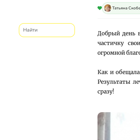
Татьяна Скоб
Добрый день в
частичку сво
огромной благо
Как и обещала
Результаты ле
сразу!