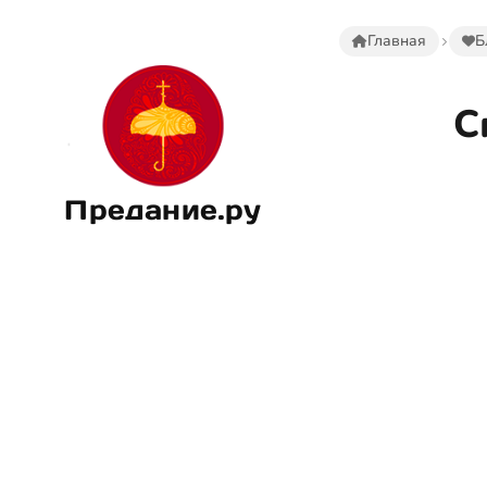
Главная
Б
С
Предание.ру