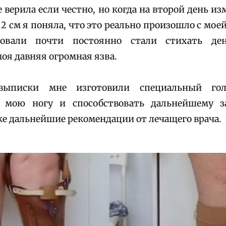
е верила если честно, но когда на второй день и
2 см я поняла, что это реально произошло с мое
довали почти постоянно стали стихать де
оя давняя огромная язва.
ыписки мне изготовили специальный го
 мою ногу и способствовать дальнейшему 
же дальнейшие рекомендации от лечащего врача.