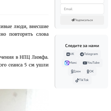
Подписаться
чивые люди, внесшие
чно повторять слова
Следите за нами
VK
Telegram
лечения в НПЦ Лимфа.
Макс
YouTube
ого сеанса 5 см ушли
Дзен
OK
TikTok