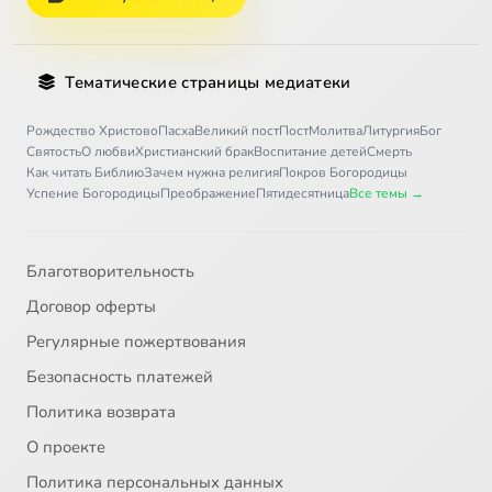
Тематические страницы медиатеки
Рождество Христово
Пасха
Великий пост
Пост
Молитва
Литургия
Бог
Святость
О любви
Христианский брак
Воспитание детей
Смерть
Как читать Библию
Зачем нужна религия
Покров Богородицы
Успение Богородицы
Преображение
Пятидесятница
Все темы →
Благотворительность
Договор оферты
Регулярные пожертвования
Безопасность платежей
Политика возврата
О проекте
Политика персональных данных