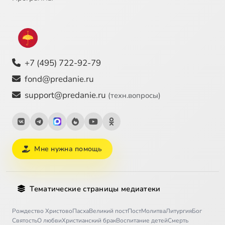
+7 (495) 722-92-79
fond@predanie.ru
support@predanie.ru
(техн.вопросы)
Мне нужна помощь
Тематические страницы медиатеки
Рождество Христово
Пасха
Великий пост
Пост
Молитва
Литургия
Бог
Святость
О любви
Христианский брак
Воспитание детей
Смерть