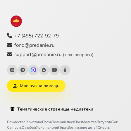
+7 (495) 722-92-79
fond@predanie.ru
support@predanie.ru
(техн.вопросы)
Мне нужна помощь
Тематические страницы медиатеки
Рождество Христово
Пасха
Великий пост
Пост
Молитва
Литургия
Бог
Святость
О любви
Христианский брак
Воспитание детей
Смерть