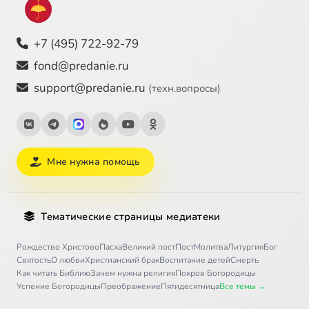
+7 (495) 722-92-79
fond@predanie.ru
support@predanie.ru
(техн.вопросы)
Мне нужна помощь
Тематические страницы медиатеки
Рождество Христово
Пасха
Великий пост
Пост
Молитва
Литургия
Бог
Святость
О любви
Христианский брак
Воспитание детей
Смерть
Как читать Библию
Зачем нужна религия
Покров Богородицы
Успение Богородицы
Преображение
Пятидесятница
Все темы →