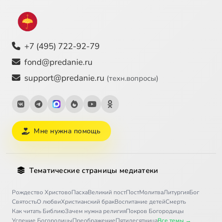
+7 (495) 722-92-79
fond@predanie.ru
support@predanie.ru
(техн.вопросы)
Мне нужна помощь
Тематические страницы медиатеки
Рождество Христово
Пасха
Великий пост
Пост
Молитва
Литургия
Бог
Святость
О любви
Христианский брак
Воспитание детей
Смерть
Как читать Библию
Зачем нужна религия
Покров Богородицы
Успение Богородицы
Преображение
Пятидесятница
Все темы →