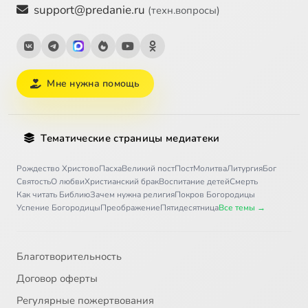
support@predanie.ru
(техн.вопросы)
Мне нужна помощь
Тематические страницы медиатеки
Рождество Христово
Пасха
Великий пост
Пост
Молитва
Литургия
Бог
Святость
О любви
Христианский брак
Воспитание детей
Смерть
Как читать Библию
Зачем нужна религия
Покров Богородицы
Успение Богородицы
Преображение
Пятидесятница
Все темы →
Благотворительность
Договор оферты
Регулярные пожертвования