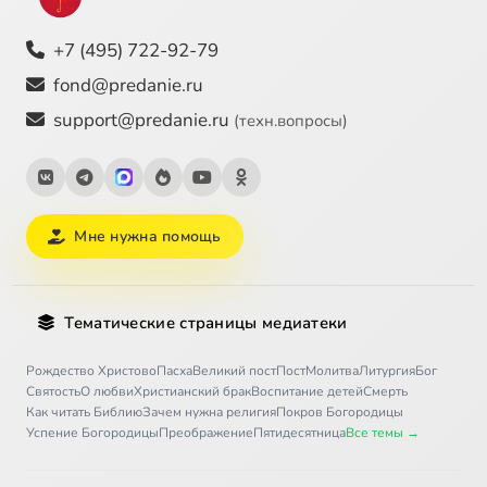
+7 (495) 722-92-79
fond@predanie.ru
support@predanie.ru
(техн.вопросы)
Мне нужна помощь
Тематические страницы медиатеки
Рождество Христово
Пасха
Великий пост
Пост
Молитва
Литургия
Бог
Святость
О любви
Христианский брак
Воспитание детей
Смерть
Как читать Библию
Зачем нужна религия
Покров Богородицы
Успение Богородицы
Преображение
Пятидесятница
Все темы →