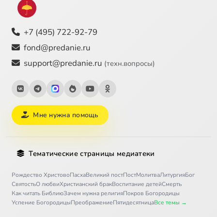
+7 (495) 722-92-79
fond@predanie.ru
support@predanie.ru
(техн.вопросы)
Мне нужна помощь
Тематические страницы медиатеки
Рождество Христово
Пасха
Великий пост
Пост
Молитва
Литургия
Бог
Святость
О любви
Христианский брак
Воспитание детей
Смерть
Как читать Библию
Зачем нужна религия
Покров Богородицы
Успение Богородицы
Преображение
Пятидесятница
Все темы →