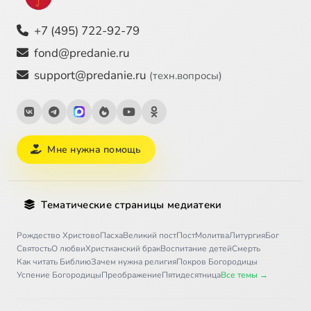
+7 (495) 722-92-79
fond@predanie.ru
support@predanie.ru
(техн.вопросы)
Мне нужна помощь
Тематические страницы медиатеки
Рождество Христово
Пасха
Великий пост
Пост
Молитва
Литургия
Бог
Святость
О любви
Христианский брак
Воспитание детей
Смерть
Как читать Библию
Зачем нужна религия
Покров Богородицы
Успение Богородицы
Преображение
Пятидесятница
Все темы →