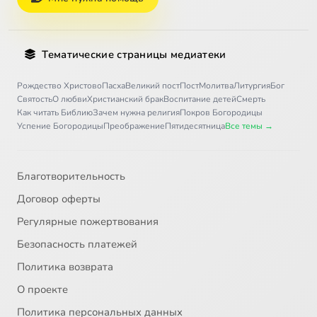
Тематические страницы медиатеки
Рождество Христово
Пасха
Великий пост
Пост
Молитва
Литургия
Бог
Святость
О любви
Христианский брак
Воспитание детей
Смерть
Как читать Библию
Зачем нужна религия
Покров Богородицы
Успение Богородицы
Преображение
Пятидесятница
Все темы →
Благотворительность
Договор оферты
Регулярные пожертвования
Безопасность платежей
Политика возврата
О проекте
Политика персональных данных