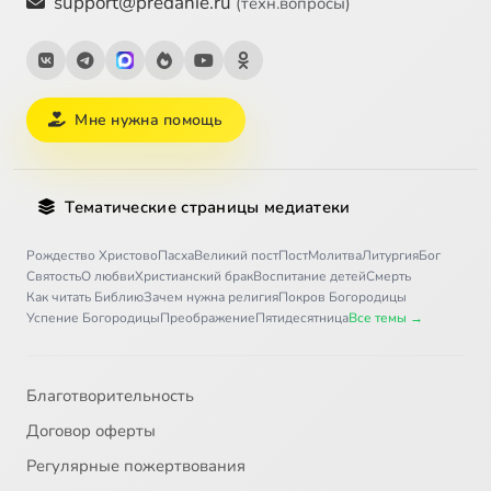
support@predanie.ru
(техн.вопросы)
Мне нужна помощь
Тематические страницы медиатеки
Рождество Христово
Пасха
Великий пост
Пост
Молитва
Литургия
Бог
Святость
О любви
Христианский брак
Воспитание детей
Смерть
Как читать Библию
Зачем нужна религия
Покров Богородицы
Успение Богородицы
Преображение
Пятидесятница
Все темы →
Благотворительность
Договор оферты
Регулярные пожертвования