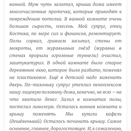
ванной. Муж чуть залатал, крыша дома имеет
многочисленные протечки, которые приводят к
повреждению потолка. В ванной комнате очень
большая сырость, плесень. Мой супруг, отец
Костика, по мере сил и финансов, ремонтирует.
Полы сорвал, гравием засыпал, стены от
мокроты, от муравьиных гнёзд (муравьи в
стенах прорыли огромные туннели) очистил,
заштукатурил. В одной комнате было старое
деревянное окно, которое было разбито, поменял
на пластиковое. Ещё в детской надо заменить
дверь. По-тихоньку супруг утеплил пеноплексом
нашу лицевую половину дома, конечно, не всю – на
что хватило денег. Залил в комнатах полы,
постелил линолеум. Осталась ванная комната и
крышу поменять. Мы купили кафель
(дешёвенький). Осталось починить крышу. Самое
основное, главное, дорогостоящее. И, к сожалению,