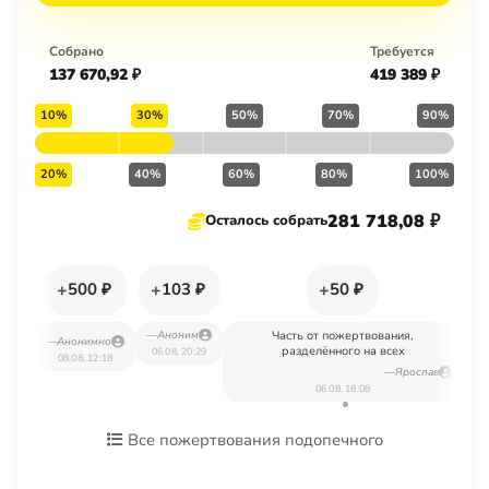
Собрано
Требуется
137 670,92 ₽
419 389 ₽
10%
30%
50%
70%
90%
20%
40%
60%
80%
100%
281 718,08 ₽
Осталось собрать
+
+
+
500 ₽
103 ₽
50 ₽
—
Аноним
Часть от пожертвования,
—
Анонимно
разделённого на всех
06.08, 20:29
08.08, 12:18
—
Ярослав
06.08, 18:08
Все пожертвования подопечного