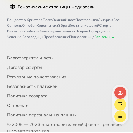
Тематические страницы медиатеки
Рождество Христово
Пасха
Великий пост
Пост
Молитва
Литургия
Бог
Святость
О любви
Христианский брак
Воспитание детей
Смерть
Как читать Библию
Зачем нужна религия
Покров Богородицы
Успение Богородицы
Преображение
Пятидесятница
Все темы →
Благотворительность
Договор оферты
Регулярные пожертвования
Безопасность платежей
Политика возврата
О проекте
Политика персональных данных
© 2008 — 2026 Благотворительный фонд «Предание»
НКО №7712031589