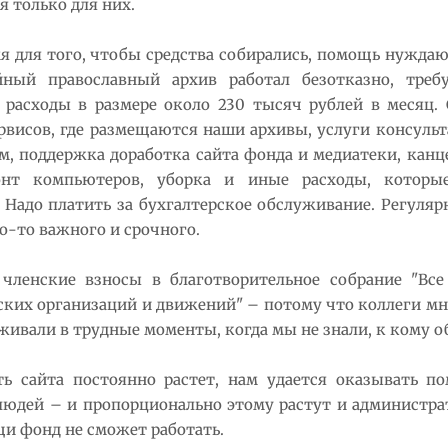
 только для них.
мя для того, чтобы средства собирались, помощь нужда
йный православный архив работал безотказно, тре
 расходы в размере около 230 тысяч рублей в месяц.
рвисов, где размещаются наши архивы, услуги консуль
м, поддержка доработка сайта фонда и медиатеки, канц
онт компьютеров, уборка и иные расходы, которые
 Надо платить за бухгалтерское обслуживание. Регуляр
о-то важного и срочного.
ленские взносы в благотворительное собрание "Все
ских организаций и движений" – потому что коллеги м
живали в трудные моменты, когда мы не знали, к кому о
ь сайта постоянно растет, нам удается оказывать п
людей – и пропорционально этому растут и администра
и фонд не сможет работать.