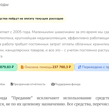
ходы
ства пойдут на оплату текущих расходов
отает с 2005 года. Маленькими шажочками за это время мы сд
блиотека, крупнейшая медиаколлекция, эффективно работающи
а работа требует постоянных затрат: оплаты облачных хранили
ии, канцелярских товаров, и все это – с учетом постоянно раст
та
879,83 ₽
Оказана помощь
237 760,3 ₽
Переведено с п
тёж
Прозрачная отчётность
Поддержка фонда
нда "Предание" исключают использование средст
, не по их целевому назначению. Все средства, перечи