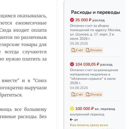
Расходы и переводы
ющимся оказывалась,
35 000 ₽
расход
буются ежемесячные
Оплачен счет за уборку
 Сюда входит оплата
помещений по адресу: Москва,
ул. Шухова, д. 17, корп. 2 в
тантов по различным
июле 2026 г.
05.08.2026
елярские товары для
Счёт
Оплата
 всегда случаются
но нужно платить за
104 038,05 ₽
расход
Оплачен счет за размещение
материалов медиатеки в
"облачном сервисе" в июле
 вместе" и в "Союз
2026 г.
ногократно выручали
04.08.2026
Счёт
Оплата
братиться.
100 000 ₽
омощь все большему
вх. перевод
внутренний перевод
тивные расходы. Без
от
Как помочь сразу всем