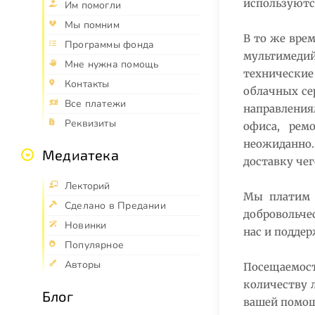
используются
Им помогли
Мы помним
В то же вре
Программы фонда
мультимеди
Мне нужна помощь
технические
Контакты
облачных се
Все платежи
направления
Реквизиты
офиса, рем
неожиданно.
Медиатека
доставку чег
Лекторий
Мы платим ч
Сделано в Предании
добровольче
Новинки
нас и поддер
Популярное
Авторы
Посещаемост
количеству 
Блог
вашей помощ