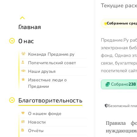
Текущие рас
Собранные сред
Главная
О нас
Предание.Ру раб
электронная би
Команда Предание.ру
фонд. Однако эт
Попечительский совет
связи, бухгалтер
посетителей сай
Наши друзья
Известные люди о
Собрано
238 
Предании
Благотворительность
Безопасный пла
О нашем фонде
Новости
Правила фо
Отчёты
нуждающимся