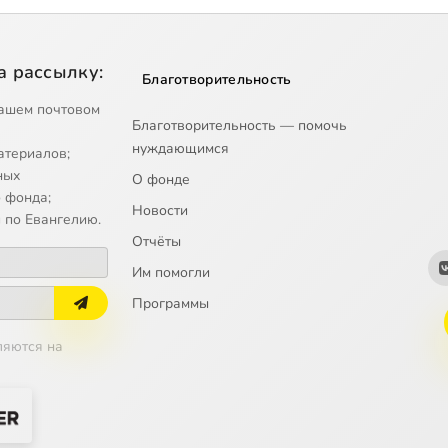
а рассылку:
Благотворительность
ашем почтовом
Благотворительность — помочь
нуждающимся
атериалов;
ных
О фонде
 фонда;
Новости
 по Евангелию.
Отчёты
Им помогли
Программы
ляются на