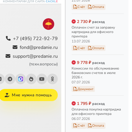
21.07.2026
КОММЕНТАРИИ ДЛЯ САЙТА
CACKL
E
Счёт
Оплата
2 730 ₽
расход
Оплачен счет за заправку
картриджа для офисного
принтера
+7 (495) 722-92-79
13.07.2026
fond@predanie.ru
Счёт
Оплата
support@predanie.ru
9 778 ₽
расход
(техн.вопросы)
Комиссии по обслуживанию
банковских счетов в июле
2026 г.
07.07.2026
Документ
Мне нужна помощь
1 795 ₽
расход
Оплачена покупка картриджа
для офисного принтера
06.07.2026
Счёт
Оплата