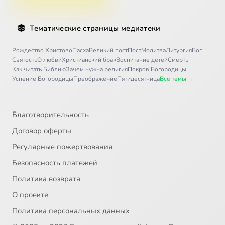
Тематические страницы медиатеки
Рождество Христово
Пасха
Великий пост
Пост
Молитва
Литургия
Бог
Святость
О любви
Христианский брак
Воспитание детей
Смерть
Как читать Библию
Зачем нужна религия
Покров Богородицы
Успение Богородицы
Преображение
Пятидесятница
Все темы →
Благотворительность
Договор оферты
Регулярные пожертвования
Безопасность платежей
Политика возврата
О проекте
Политика персональных данных