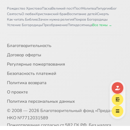
Рождество Христово
Пасха
Великий пост
Пост
Молитва
Литургия
Бог
Святость
О любви
Христианский брак
Воспитание детей
Смерть
Как читать Библию
Зачем нужна религия
Покров Богородицы
Успение Богородицы
Преображение
Пятидесятница
Все темы →
Благотворительность
Договор оферты
Регулярные пожертвования
Безопасность платежей
Политика возврата
О проекте
Политика персональных данных
© 2008 — 2026 Благотворительный фонд «Предание»
НКО №7712031589
Пожертвование согласно ст.582 ГК РФ. Без налога