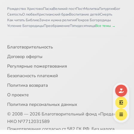
Рождество Христово
Пасха
Великий пост
Пост
Молитва
Литургия
Бог
Святость
О любви
Христианский брак
Воспитание детей
Смерть
Как читать Библию
Зачем нужна религия
Покров Богородицы
Успение Богородицы
Преображение
Пятидесятница
Все темы →
Благотворительность
Договор оферты
Регулярные пожертвования
Безопасность платежей
Политика возврата
О проекте
Политика персональных данных
© 2008 — 2026 Благотворительный фонд «Предание»
НКО №7712031589
Пожертвование согласно ст.582 ГК РФ. Без налога