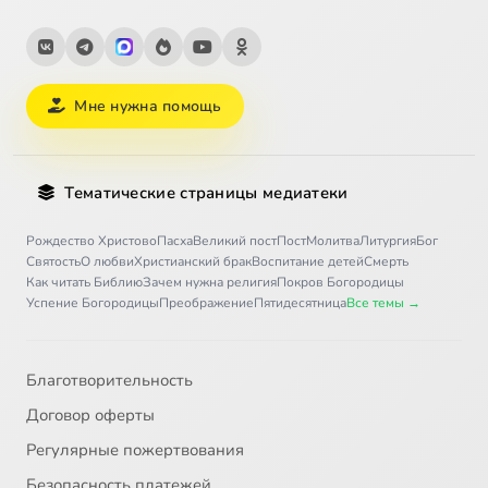
Мне нужна помощь
Тематические страницы медиатеки
Рождество Христово
Пасха
Великий пост
Пост
Молитва
Литургия
Бог
Святость
О любви
Христианский брак
Воспитание детей
Смерть
Как читать Библию
Зачем нужна религия
Покров Богородицы
Успение Богородицы
Преображение
Пятидесятница
Все темы →
Благотворительность
Договор оферты
Регулярные пожертвования
Безопасность платежей