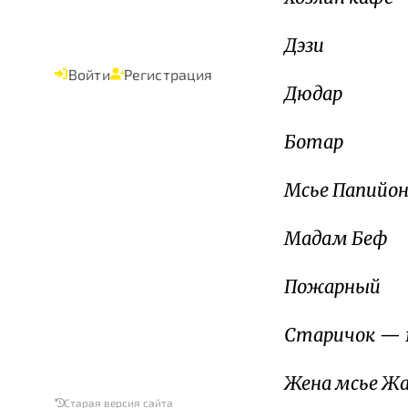
Дэзи
Войти
Регистрация
Дюдар
Ботар
Мсье Папийо
Мадам Беф
Пожарный
Старичок
— 
Жена мсье Ж
Старая версия сайта