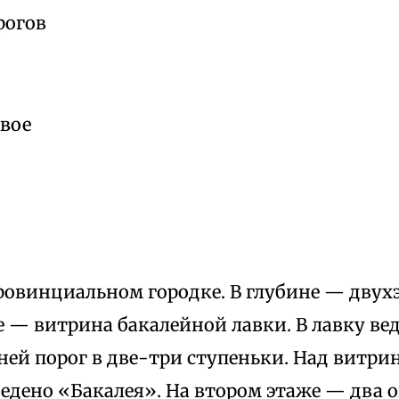
рогов
рвое
ровинциальном городке. В глубине — двух
 — витрина бакалейной лавки. В лавку ве
 ней порог в две-три ступеньки. Над витр
дено «Бакалея». На втором этаже — два о