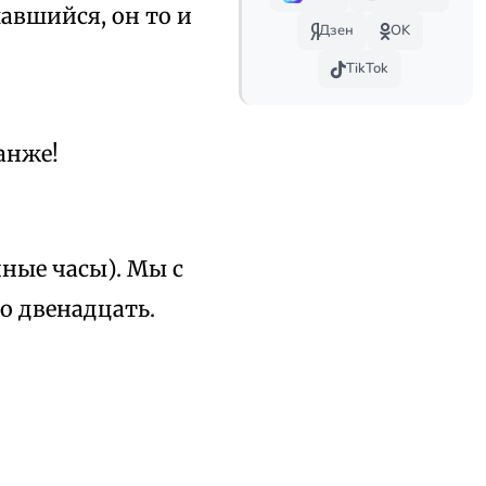
авшийся, он то и
Дзен
OK
TikTok
анже!
чные часы). Мы с
о двенадцать.