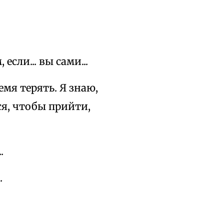
если... вы сами...
емя терять. Я знаю,
ся, чтобы прийти,
.
.