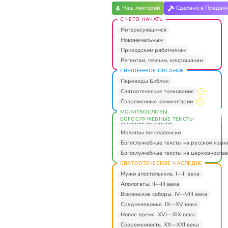
Наш лекторий
Сделано в Предан
С ЧЕГО НАЧАТЬ
Интересующимся
Новоначальным
Приходским работникам
Регентам, певчим, клирошанам
СВЯЩЕННОЕ ПИСАНИЕ
Переводы Библии
Святоотеческие толкования
Современные комментарии
МОЛИТВОСЛОВЫ.
БОГОСЛУЖЕБНЫЕ ТЕКСТЫ
Молитвы по-русски
Молитвы по-славянски
Богослужебные тексты на русском язык
Богослужебные тексты на церковнослав
СВЯТООТЕЧЕСКОЕ НАСЛЕДИЕ
Мужи апостольские. I—II века
Апологеты. II—III века
Вселенские соборы. IV—VIII века
Средневековье. IX—XV века
Новое время. XVI—XIX века
Современность. XX—XXI века