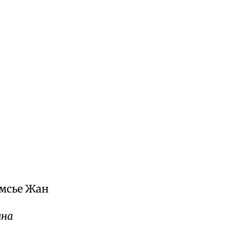
н
мсье Жан
ана