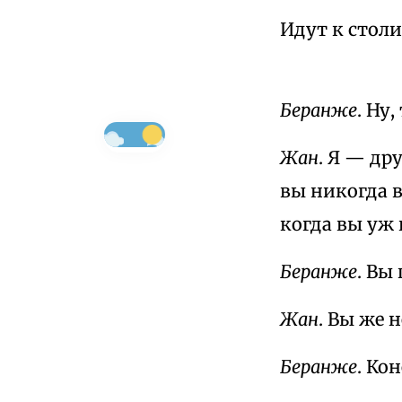
Идут к столи
Беранже
. Ну
Жан
. Я — др
вы никогда в
когда вы уж 
Беранже
. Вы
Жан
. Вы же 
Беранже
. Ко