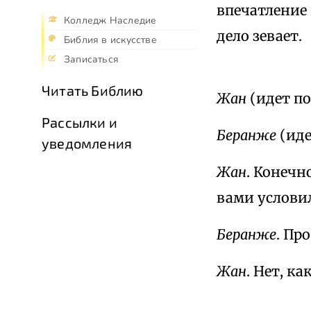
впечатление 
Колледж Наследие
дело зевает.
Библия в искусстве
Записаться
Читать Библию
Жан
(идет по
Рассылки и
Беранже
(иде
уведомления
Жан
. Конечн
вами условил
Беранже
. Пр
Жан
. Нет, к