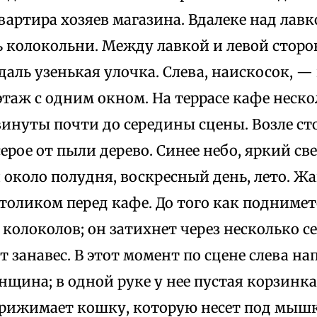
артира хозяев магазина. Вдалеке над лав
ь колокольни. Между лавкой и левой стор
аль узенькая улочка. Слева, наискосок, —
таж с одним окном. На террасе кафе неско
винуты почти до середины сцены. Возле ст
ерое от пыли дерево. Синее небо, яркий све
 около полудня, воскресный день, лето. Ж
столиком перед кафе. До того как подниметс
колоколов; он затихнет через несколько се
 занавес. В этот момент по сцене слева на
щина; в одной руке у нее пустая корзинка
прижимает кошку, которую несет под мышко