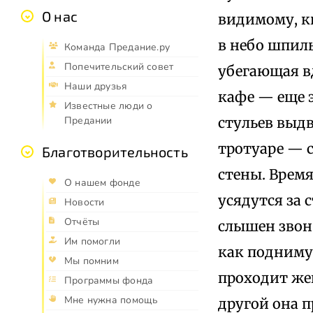
О нас
видимому, кв
в небо шпил
Команда Предание.ру
Попечительский совет
убегающая вд
Наши друзья
кафе — еще э
Известные люди о
Предании
стульев выд
тротуаре — с
Благотворительность
стены. Время
О нашем фонде
усядутся за 
Новости
Отчёты
слышен звон 
Им помогли
как поднимут
Мы помним
проходит жен
Программы фонда
Мне нужна помощь
другой она 