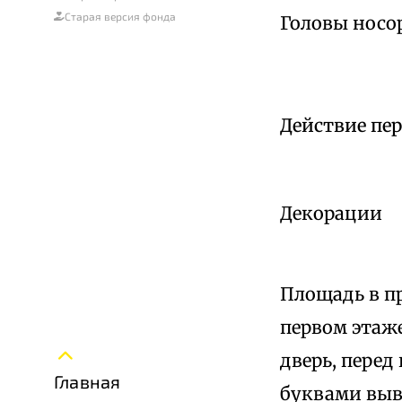
Старая версия фонда
Головы носо
Действие пе
Декорации
Площадь в п
первом этаже
дверь, перед
Главная
буквами выве