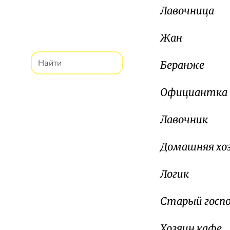
Лавочница
Жан
Беранже
Официантка
Лавочник
Домашняя хо
Логик
Старый госп
Хозяин кафе