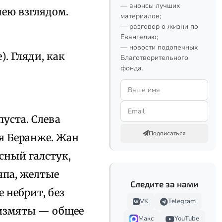
— анонсы лучших
нею взглядом.
материалов;
— разговор о жизни по
Евангелию;
— новости подопечных
). Гляди, как
Благотворительного
фонда.
пуста. Слева
Подписаться
ся Беранже. Жан
сный галстук,
па, желтые
Следите за нами
 небрит, без
VK
Telegram
 измяты — общее
Макс
YouTube