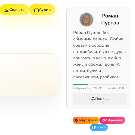
Скачать
Аудио
Роман
Пуртов
Роман Пуртов был
обычным парнем. Любил
боевики, хорошие
автомобили, был не дурак
поиграть в комп, любил
жену и обожал дочь. А
потом, будучи
пассажиром, разбился…
Собрано 125 206,91 ₽
из 444 150 ₽
Помочь
Популярное
Избранное
Позже