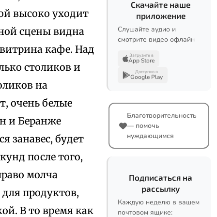
Скачайте наше
кой высоко уходит
приложение
Слушайте аудио и
оной сцены видна
смотрите видео офлайн
 витрина кафе. Над
Загрузите в
App Store
лько столиков и
Доступно в
Google Play
оликов на
т, очень белые
Благотворительность
ан и Беранже
— помочь
нуждающимся
я занавес, будет
кунд после того,
право молча
Подписаться на
рассылку
 для продуктов,
Каждую неделю в вашем
й. В то время как
почтовом ящике: