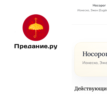
Носорог
Ионеско, Эжен (Eugèn
Предание.ру
Носоро
Ионеско, Эже
Действующие