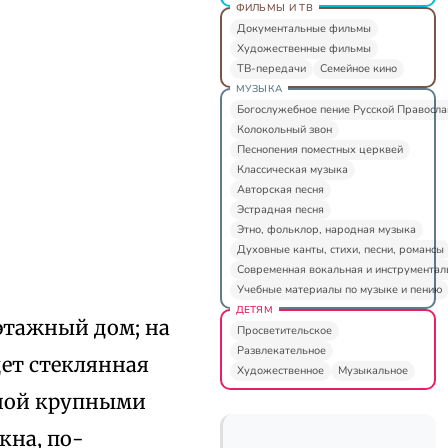
ФИЛЬМЫ И ТВ
Документальные фильмы
Художественные фильмы
ТВ-передачи
Семейное кино
МУЗЫКА
Богослужебное пение Русской Правосл
Колокольный звон
Песнопения поместных церквей
Классическая музыка
Авторская песня
Эстрадная песня
Этно, фольклор, народная музыка
Духовные канты, стихи, песни, романсы
Современная вокальная и инструментал
Учебные материалы по музыке и пению
ДЕТЯМ
этажный дом; на
Просветительское
Развлекательное
дет стеклянная
Художественное
Музыкальное
иной крупными
кна, по-