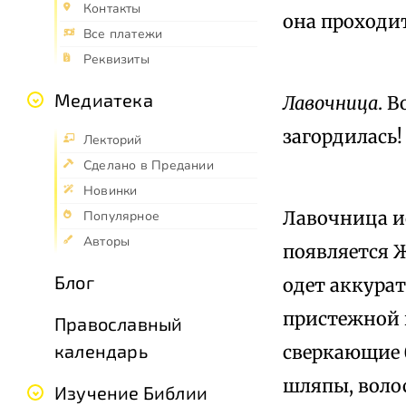
Контакты
она проходит
Все платежи
Реквизиты
Медиатека
Лавочница
. 
загордилась!
Лекторий
Сделано в Предании
Новинки
Лавочница ис
Популярное
Авторы
появляется Ж
Блог
одет аккура
пристежной 
Православный
календарь
сверкающие б
шляпы, воло
Изучение Библии