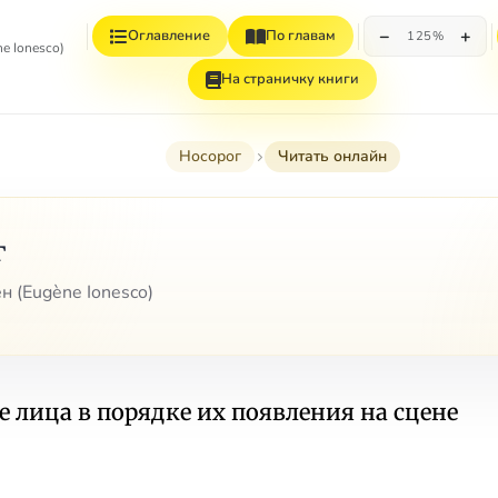
−
+
Оглавление
По главам
125%
e Ionesco)
На страничку книги
Носорог
Читать онлайн
г
н (Eugène Ionesco)
 лица в порядке их появления на сцене