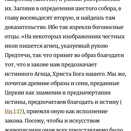
их. Загляни в определения шестого собора, в
главу восемьдесят вторую, и найдешь там
доказательство. Ибо так изрекли богоносные
отцы. «На некоторых изображениях честных
икон пишется агнец, указуемый рукою
Предтечи, так что принят во образ благодати
тот, что в законе нам предозначает
истинного Агнца, Христа Бога нашего. Мы же,
почитая древние образы и сени, преданные
Церкви как знамения и предначертания
истины, предпочитаем благодать и истину (
Ин.1:17
), приемля оную как исполнение
закона. Посему, чтобы и искусством
живописания очам всех представляемо было