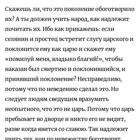
Скажешь ли, что это поколение обоготворило
их? А ты должен учить народ, как надлежит
почитать их. Ибо как прикажешь: если
селянин и простец встретит слугу царского и
поклонится ему как царю и скажет ему
«помилуй меня, владыко благий!», чтобы
наказан был смертию и поклонившийся, и
принявший поклонение? Несправедливо,
потому что по неведению сделал это. Но
следует людям сведущим вразумить
неопытного, что это не царь. Потому что царь
пребывает во дворце и никто его не видит,
разве когда явится со славою. Так надлежит
учить тех, кои по невежеству боготворят