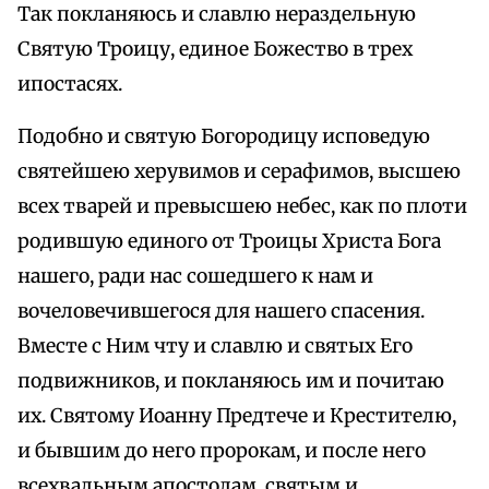
Так покланяюсь и славлю нераздельную
Святую Троицу, единое Божество в трех
ипостасях.
Подобно и святую Богородицу исповедую
святейшею херувимов и серафимов, высшею
всех тварей и превысшею небес, как по плоти
родившую единого от Троицы Христа Бога
нашего, ради нас сошедшего к нам и
вочеловечившегося для нашего спасения.
Вместе с Ним чту и славлю и святых Его
подвижников, и покланяюсь им и почитаю
их. Святому Иоанну Предтече и Крестителю,
и бывшим до него пророкам, и после него
всехвальным апостолам, святым и