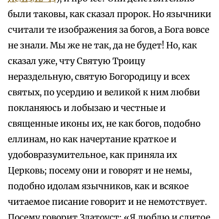
были таковы, как сказал пророк. Но язычники
считали те изображения за богов, а Бога вовсе
не знали. Мы же не так, да не будет! Но, как
сказал уже, чту Святую Троицу
нераздельную, святую Богородицу и всех
святых, по усердию и великой к ним любви
покланяюсь и лобызаю и честные и
священные иконы их, не как богов, подобно
еллинам, но как начертание краткое и
удобовразумительное, как приняла их
Церковь; посему они и говорят и не немы,
подобно идолам язычников, как и всякое
читаемое писание говорит и не немотствует.
Посему говорит Златоуст: «Я люблю и слитое