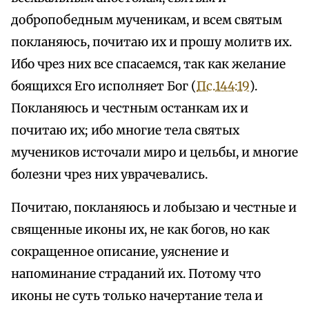
добропобедным мученикам, и всем святым
покланяюсь, почитаю их и прошу молитв их.
Ибо чрез них все спасаемся, так как желание
боящихся Его исполняет Бог (
Пс.144:19
).
Покланяюсь и честным останкам их и
почитаю их; ибо многие тела святых
мучеников источали миро и цельбы, и многие
болезни чрез них уврачевались.
Почитаю, покланяюсь и лобызаю и честные и
священные иконы их, не как богов, но как
сокращенное описание, уяснение и
напоминание страданий их. Потому что
иконы не суть только начертание тела и