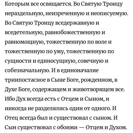
Которым все освящается. Во Святую Троицу
нераздельную, неизреченную и неописуемую.
Во Святую Троицу вседержавную и
вседетельную, равнобожественную и
равномощную, тожественную по воле и
тожественную по уму, тожественную по
сущности и единосущную, совечную и
собезначальную. И в единоначалие
триипостасное в Сыне Боге, рожденном, в
Духе Боге, содержащем и животворящем все.
Ибо Дух всегда есть с Отцем и Сыном, и
никогда не разделялись один от одного. И
Отец всегда был и существовал с сыном. И
Сын существовал с обоими — Отцем и Духом.