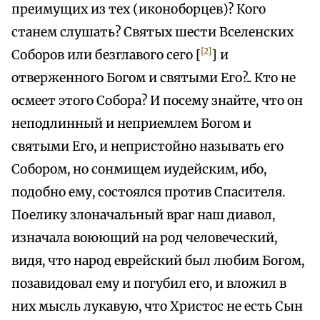
преимущих из тех (иконоборцев)? Кого
станем слушать? Святых шести Вселенских
[2]
Соборов или безглавого сего [
] и
отверженного Богом и святыми Его?.. Кто не
осмеет этого Собора? И посему знайте, что он
неподлинный и неприемлем Богом и
святыми Его, и непристойно называть его
Собором, но сонмищем иудейским, ибо,
подобно ему, состоялся против Спасителя.
Поелику злоначальный враг наш диавол,
изначала воюющий на род человеческий,
видя, что народ еврейский был любим Богом,
позавидовал ему и погубил его, и вложил в
них мысль лукавую, что Христос не есть Сын