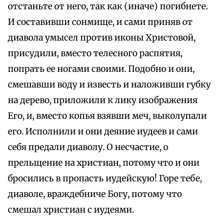
отстаньте от него, так как (иначе) погибнете.
И составивши сонмище, и сами приняв от
диавола умысел против иконы Христовой,
присудили, вместо телесного распятия,
попрать ее ногами своими. Подобно и они,
смешавши воду и известь и наложивши губку
на дерево, приложили к лику изображения
Его, и, вместо копья взявши меч, выколупали
его. Исполнили и они деяние иудеев и сами
себя предали диаволу. О несчастие, о
прельщение на христиан, потому что и они
бросились в пропасть иудейскую! Горе тебе,
диаволе, враждебниче Богу, потому что
смешал христиан с иудеями.