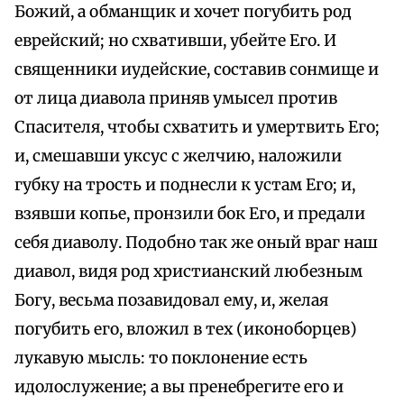
Божий, а обманщик и хочет погубить род
еврейский; но схвативши, убейте Его. И
священники иудейские, составив сонмище и
от лица диавола приняв умысел против
Спасителя, чтобы схватить и умертвить Его;
и, смешавши уксус с желчию, наложили
губку на трость и поднесли к устам Его; и,
взявши копье, пронзили бок Его, и предали
себя диаволу. Подобно так же оный враг наш
диавол, видя род христианский любезным
Богу, весьма позавидовал ему, и, желая
погубить его, вложил в тех (иконоборцев)
лукавую мысль: то поклонение есть
идолослужение; а вы пренебрегите его и