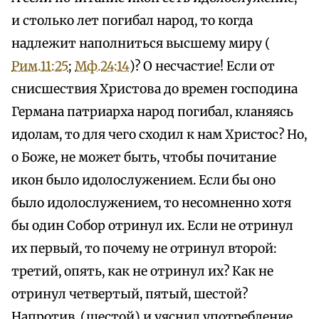
и столько лет погибал народ, то когда
надлежит наполниться высшему миру (
Рим.11:25
;
Мф.24:14
)? О несчастие! Если от
снисшествия Христова до времен господина
Германа патриарха народ погибал, кланяясь
идолам, то для чего сходил к нам Христос? Но,
о Боже, не может быть, чтобы почитание
икон было идолослужением. Если бы оно
было идолослужением, то несомненно хотя
бы один Собор отринул их. Если не отринул
их первый, то почему не отринул второй:
третий, опять, как не отринул их? Как не
отринул четвертый, пятый, шестой?
Напротив, (шестой) и уяснил употребление