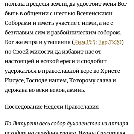
пользы пределы земли, да удостоит меня Бог
быть в общении с шестью Вселенскими
Соборами и иметь участие с ними, а не с
безглавым сим и разбойническим собором.
Бог же мира и утешения (
Рим.15:5
;
Евр.13:20
)
по Своей милости да избавит нас от
настоящей и всякой ереси и сподобит
удержаться в православной вере во Христе
Иисусе, Господе нашем, Которому слава и
держава во веки веков, аминь.
Последование Недели Православия
По Литургии весь собор духовенства из алтаря
исходит на середину храма. Иконы Спасителя