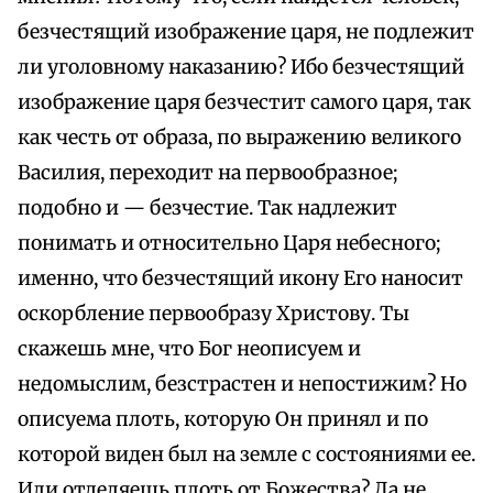
безчестящий изображение царя, не подлежит
ли уголовному наказанию? Ибо безчестящий
изображение царя безчестит самого царя, так
как честь от образа, по выражению великого
Василия, переходит на первообразное;
подобно и — безчестие. Так надлежит
понимать и относительно Царя небесного;
именно, что безчестящий икону Его наносит
оскорбление первообразу Христову. Ты
скажешь мне, что Бог неописуем и
недомыслим, безстрастен и непостижим? Но
описуема плоть, которую Он принял и по
которой виден был на земле с состояниями ее.
Или отделяешь плоть от Божества? Да не