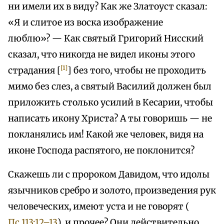
ни имели их в виду? Как же Златоуст сказал:
«Я и слитое из воска изображение
люблю»? — Как святый Григорий Нисский
сказал, что никогда не видел иконы этого
[1]
страдания [
] без того, чтобы не проходить
мимо без слез, а святый Василий должен был
приложить столько усилий в Кесарии, чтобы
написать икону Христа? А ты говоришь — не
покланялись им! Какой же человек, видя на
иконе Господа распятого, не поклонится?
Скажешь ли с пророком Давидом, что идолы
язычников сребро и золото, произведения рук
человеческих, имеют уста и не говорят (
Пс.113:12–13
), и прочее? Они действительно