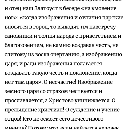
и отец наш Златоуст в беседе «на умовение
ног»: «когда изображения и отличия царские
вносятся в город, то выходят им навстречу
сановники и толпы народа с приветствием и
благоговением, не камню воздавая честь, не
слитому из воска очертанию, а изображению
царя; и ради изображения полагается
воздавать такую честь и поклонение, когда
нет там царя». О несчастие! Изображение
земного царя со страхом чествуется и
прославляется, а Христово уничижается. О
прельщение христиан! О суждение и учение
отцов! Кто не осмеет сего нечестивого
мнения? Потому что, если найдется человек,