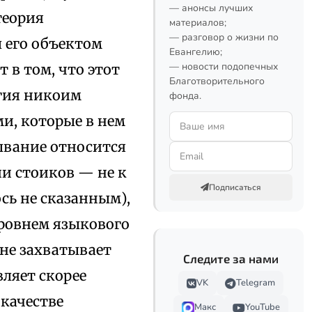
— анонсы лучших
теория
материалов;
— разговор о жизни по
 его объектом
Евангелию;
— новости подопечных
 в том, что этот
Благотворительного
огия никоим
фонда.
ми, которые в нем
ывание относится
ии стоиков — не к
Подписаться
ось не сказанным),
уровнем языкового
 не захватывает
Следите за нами
ляет скорее
VK
Telegram
качестве
Макс
YouTube