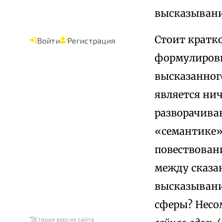
высказыван
Стоит кратк
Войти
Регистрация
формулировки
высказанного
является ни
разворачиван
«семантике»
повествован
между сказан
высказывани
сферы? Несо
Старая версия сайта