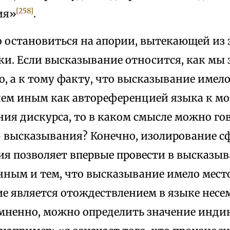
[258]
ия»
.
о остановиться на апории, вытекающей из 
. Если высказывание относится, как мы з
, а к тому факту, что высказывание имело 
чем иным как автореференцией языка к м
ия дискурса, то в каком смысле можно го
 высказывания? Конечно, изолирование с
ия позволяет впервые провести в высказы
ным и тем, что высказывание имело место
е является отождествлением в языке нес
мненно, можно определить значение индик