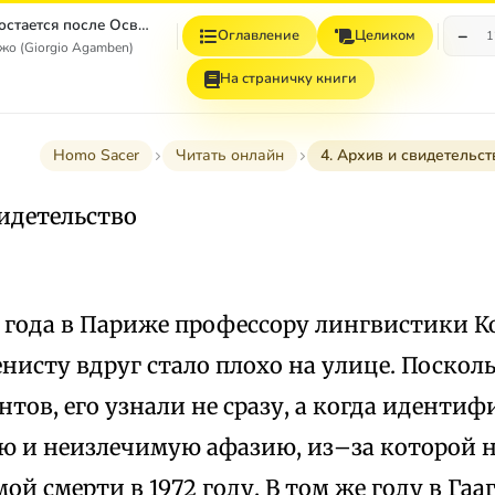
Homo sacer. Что остается после Освенцима: архив и свидетель
−
Оглавление
Целиком
1
о (Giorgio Agamben)
На страничку книги
Homo Sacer
Читать онлайн
4. Архив и свидетельст
видетельство
9 года в Париже профессору лингвистики К
исту вдруг стало плохо на улице. Посколь
тов, его узнали не сразу, а когда иденти
ую и неизлечимую афазию, из–за которой н
мой смерти в 1972 году. В том же году в Гаа