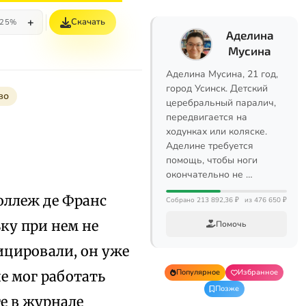
+
Скачать
25%
Аделина
Мусина
Аделина Мусина, 21 год,
город Усинск. Детский
во
церебральный паралич,
передвигается на
ходунках или коляске.
Аделине требуется
помощь, чтобы ноги
окончательно не …
оллеж де Франс
Собрано 213 892,36 ₽
из 476 650 ₽
ку при нем не
Помочь
фицировали, он уже
Популярное
Избранное
е мог работать
Позже
ге в журнале