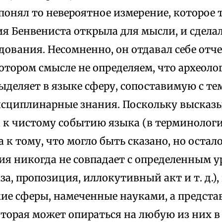
понял то невероятное измерение, которое 
я Бенвениста открыла для мысли, и сделал
дования. Несомненно, он отдавал себе отчет
отором смысле не определяем, что археол
ыделяет в языке сферу, сопоставимую с те
сциплинарные знания. Поскольку высказ
 а к чистому событию языка (в терминолог
а к тому, что могло быть сказано, но остал
ия никогда не совпадает с определенным 
за, пропозиция, иллокутивный акт и т. д.),
ие сферы, намеченные науками, а представ
торая может опираться на любую из них в 