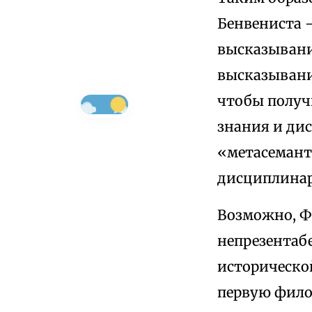
Бенвениста 
высказывани
высказывани
чтобы получи
знания и ди
«метасемант
дисциплинар
Возможно, Ф
непрезентаб
историческо
первую филос