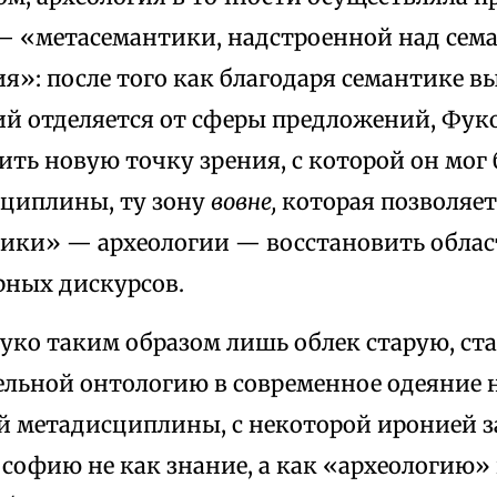
— «метасемантики, надстроенной над сем
я»: после того как благодаря семантике 
й отделяется от сферы предложений, Фуко 
ть новую точку зрения, с которой он мог
сциплины, ту зону
вовне,
которая позволяет
ики» — археологии — восстановить обла
ных дискурсов.
уко таким образом лишь облек старую, с
ельной онтологию в современное одеяние 
й метадисциплины, с некоторой иронией 
офию не как знание, а как «археологию» 