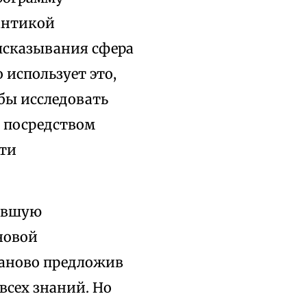
антикой
высказывания сфера
использует это,
 бы исследовать
 посредством
сти
тавшую
новой
заново предложив
всех знаний. Но