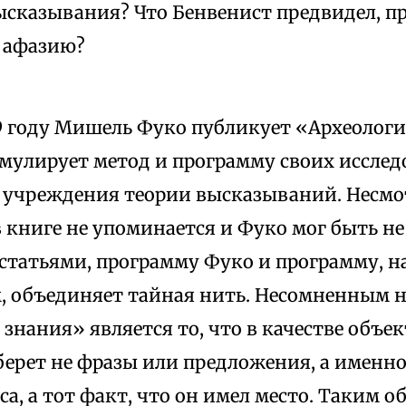
ысказывания? Что Бенвенист предвидел, п
в афазию?
69 году Мишель Фуко публикует «Археологи
мулирует метод и программу своих иссле
 учреждения теории высказываний. Несмот
 книге не упоминается и Фуко мог быть не 
статьями, программу Фуко и программу, 
, объединяет тайная нить. Несомненным 
знания» является то, что в качестве объе
берет не фразы или предложения, а именно
са, а тот факт, что он имел место. Таким о