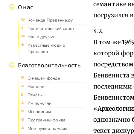
семантике в
О нас
погрузился 
Команда Предание.ру
Попечительский совет
4.2.
Наши друзья
В том же 19
Известные люди о
Предании
которой фор
посредством
Благотворительность
Бенвениста в
О нашем фонде
последними 
Новости
Отчёты
Бенвенистом
Им помогли
«Археологии 
Мы помним
однозначно 
Программы фонда
Мне нужна помощь
текст дискур