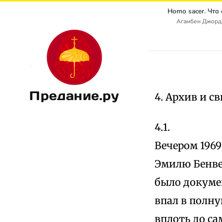
Агамбен Джордж
Предание.ру
4. Архив и с
4.1.
Вечером 196
Эмилю Бенвен
было докумен
впал в полн
вплоть до са