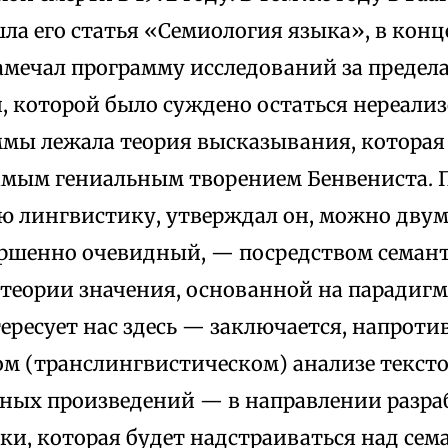
а его статья «Семиология языка», в конц
амечал программу исследований за предел
, которой было суждено остаться нереализ
ммы лежала теория высказывания, которая 
амым гениальным творением Бенвениста. 
ю лингвистику, утверждал он, можно двум
ершенно очевидный, — посредством семант
теории значения, основанной на парадигм
ресует нас здесь — заключается, напротив
м (транслингвистическом) анализе тексто
ных произведений — в направлении разра
ки, которая будет надстраиваться над се