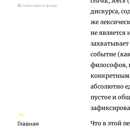
сейчас, здесь
(
Старая версия фонда
дискурса, со
же лексичес
не является 
захватывает 
событие (как
философов, 
конкретным, 
абсолютно е
пустое и общ
зафиксироват
Что в этой п
Главная