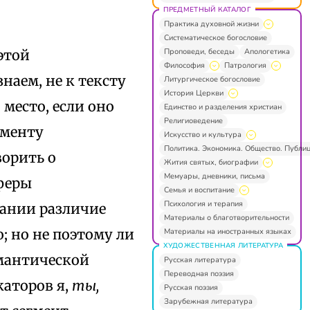
ПРЕДМЕТНЫЙ КАТАЛОГ
Практика духовной жизни
Систематическое богословие
Проповеди, беседы
Апологетика
этой
Философия
Патрология
наем, не к тексту
Литургическое богословие
История Церкви
место, если оно
Единство и разделения христиан
Религиоведение
оменту
Искусство и культура
Политика. Экономика. Общество. Публи
ворить о
Жития святых, биографии
Мемуары, дневники, письма
феры
Семья и воспитание
Психология и терапия
вании различие
Материалы о благотворительности
; но не поэтому ли
Материалы на иностранных языках
ХУДОЖЕСТВЕННАЯ ЛИТЕРАТУРА
емантической
Русская литература
Переводная поэзия
аторов я,
ты,
Русская поэзия
Зарубежная литература