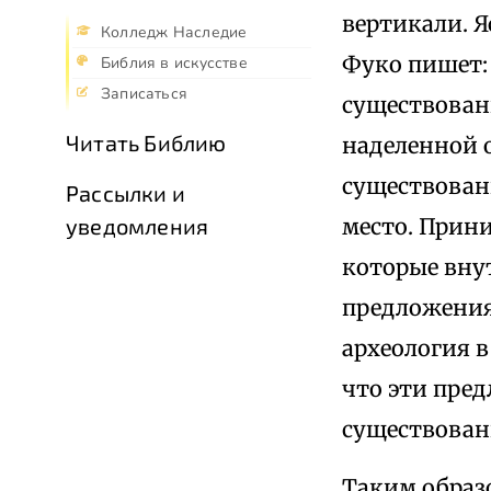
вертикали. Я
Колледж Наследие
Фуко пишет:
Библия в искусстве
Записаться
существова
Читать Библию
наделенной 
существован
Рассылки и
место. Прин
уведомления
которые вну
предложения
археология в
что эти пред
существован
Таким образ