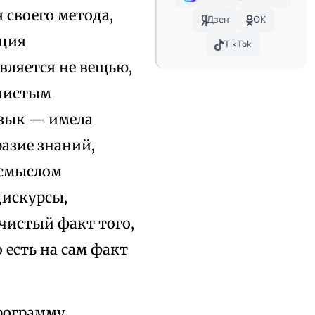
 своего метода,
Дзен
OK
кция
TikTok
вляется не вещью,
 чистым
язык — имела
азие знаний,
 смыслом
дискурсы,
 чистый факт того,
 есть на сам факт
программу