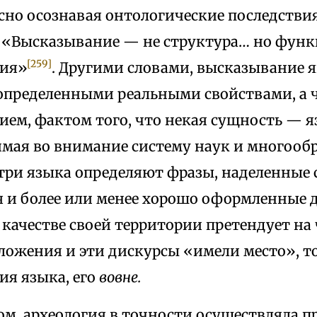
сно осознавая онтологические последствия
 «Высказывание — не структура… но фун
[259]
ния»
. Другими словами, высказывание я
определенными реальными свойствами, а
ием, фактом того, что некая сущность — 
имая во внимание систему наук и многообр
три языка определяют фразы, наделенные
 и более или менее хорошо оформленные 
 качестве своей территории претендует на
ложения и эти дискурсы «имели место», то
ия языка, его
вовне.
ом, археология в точности осуществляла 