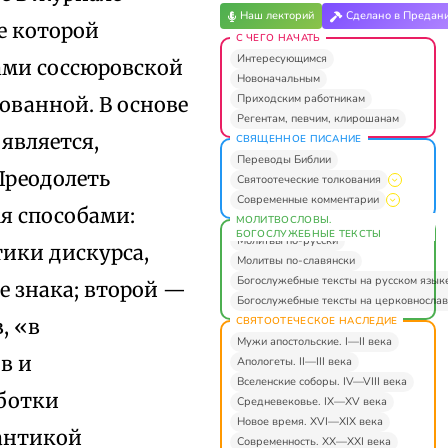
Наш лекторий
Сделано в Предан
е которой
С ЧЕГО НАЧАТЬ
Интересующимся
ами соссюровской
Новоначальным
Приходским работникам
ованной. В основе
Регентам, певчим, клирошанам
является,
СВЯЩЕННОЕ ПИСАНИЕ
Переводы Библии
Преодолеть
Святоотеческие толкования
Современные комментарии
я способами:
МОЛИТВОСЛОВЫ.
БОГОСЛУЖЕБНЫЕ ТЕКСТЫ
Молитвы по-русски
ики дискурса,
Молитвы по-славянски
Богослужебные тексты на русском язык
е знака; второй —
Богослужебные тексты на церковнослав
СВЯТООТЕЧЕСКОЕ НАСЛЕДИЕ
, «в
Мужи апостольские. I—II века
в и
Апологеты. II—III века
Вселенские соборы. IV—VIII века
ботки
Средневековье. IX—XV века
Новое время. XVI—XIX века
мантикой
Современность. XX—XXI века