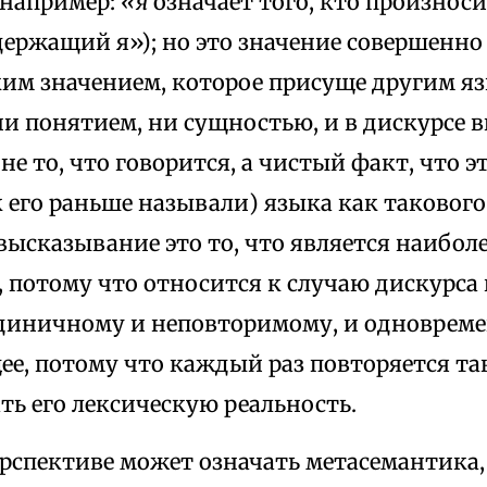
например:
«я
означает того, кто произноси
держащий я»); но это значение совершенно 
ким значением, которое присуще другим я
ни понятием, ни сущностью, и в дискурсе
не то, что говорится, а чистый факт, что э
 его раньше называли) языка как такового
высказывание это то, что является наибол
потому что относится к случаю дискурса 
диничному и неповторимому, и одновреме
ее, потому что каждый раз повторяется та
ь его лексическую реальность.
ерспективе может означать метасемантика,