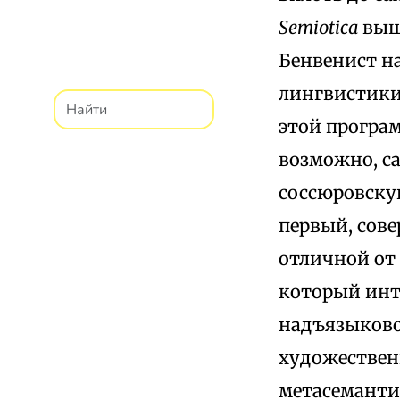
Semiotica
вышл
Бенвенист н
лингвистики
этой програ
возможно, с
соссюровску
первый, сов
отличной от 
который инте
надъязыково
художествен
метасеманти