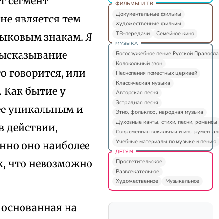
т сегмент
ФИЛЬМЫ И ТВ
Документальные фильмы
не является тем
Художественные фильмы
ТВ-передачи
Семейное кино
зыковым знакам.
Я
МУЗЫКА
 высказывание
Богослужебное пение Русской Правосл
Колокольный звон
то говорится, или
Песнопения поместных церквей
Классическая музыка
. Как бытие у
Авторская песня
Эстрадная песня
ее уникальным и
Этно, фольклор, народная музыка
Духовные канты, стихи, песни, романсы
в действии,
Современная вокальная и инструментал
Учебные материалы по музыке и пению
нно оно наиболее
ДЕТЯМ
к, что невозможно
Просветительское
Развлекательное
Художественное
Музыкальное
 основанная на