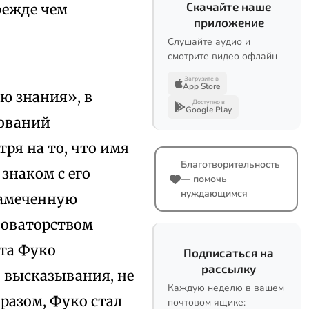
Скачайте наше
режде чем
приложение
Слушайте аудио и
смотрите видео офлайн
Загрузите в
App Store
ю знания», в
Доступно в
Google Play
дований
ря на то, что имя
Благотворительность
знаком с его
— помочь
нуждающимся
намеченную
новаторством
кта Фуко
Подписаться на
рассылку
 высказывания, не
Каждую неделю в вашем
бразом, Фуко стал
почтовом ящике: