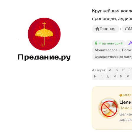
Крупнейшая колле
проповеди, аудио
Главная
М
Наш лекторий
Молитвословы. Богос
Предание.ру
Художественная лите
Авторы:
А
Б
В
Г
H
I
L
M
N
P
БЛА
Цели
Помощ
Целиак
зарази
кого, 