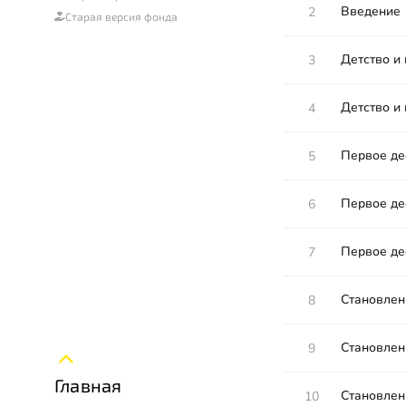
Введение
2
Старая версия фонда
Детство и
3
Детство и
4
Первое де
5
Первое де
6
Первое де
7
Становлени
8
Становлени
9
Главная
Становлени
10