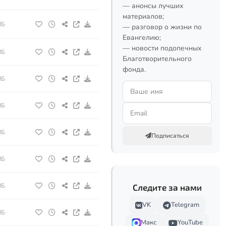
— анонсы лучших
материалов;
МБ
— разговор о жизни по
Евангелию;
— новости подопечных
МБ
Благотворительного
фонда.
МБ
МБ
МБ
Подписаться
МБ
МБ
Следите за нами
VK
Telegram
МБ
Макс
YouTube