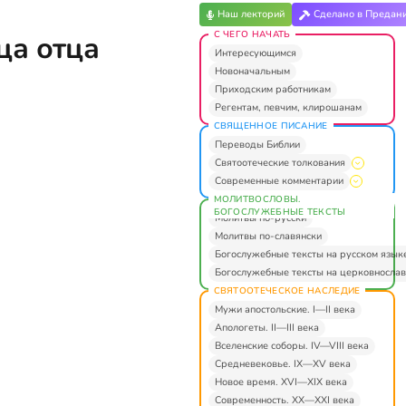
Наш лекторий
Сделано в Предан
С ЧЕГО НАЧАТЬ
ца отца
Интересующимся
Новоначальным
Приходским работникам
Регентам, певчим, клирошанам
СВЯЩЕННОЕ ПИСАНИЕ
Переводы Библии
Святоотеческие толкования
Современные комментарии
МОЛИТВОСЛОВЫ.
БОГОСЛУЖЕБНЫЕ ТЕКСТЫ
Молитвы по-русски
Молитвы по-славянски
Богослужебные тексты на русском язык
Богослужебные тексты на церковнослав
СВЯТООТЕЧЕСКОЕ НАСЛЕДИЕ
Мужи апостольские. I—II века
Апологеты. II—III века
Вселенские соборы. IV—VIII века
Средневековье. IX—XV века
Новое время. XVI—XIX века
Современность. XX—XXI века