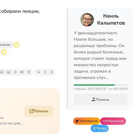
собираем лекции,
Наиль
Калыпетов
У двенадцатилетнего
Наиля большие, но
исание
решаемые проблемы. Он
болен редкой болезнью,
которая ставит перед ним
множество непростых
задача, угрожая в
Ш
Щ
Э
Ю
Я
|
A
C
E
противном случ…
Собрано 305 549,63 ₽
из 400 000 ₽
Помочь
Помочь
но
Популярное
Избранное
ости ни для
Позже