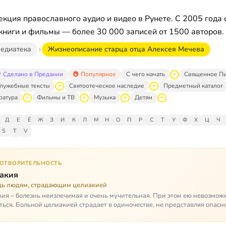
кция православного аудио и видео в Рунете. С 2005 года 
книги и фильмы — более 30 000 записей от 1500 авторов.
едиатека
Жизнеописание старца отца Алексея Мечева
Сделано в Предании
Популярное
С чего начать
Священное П
лужебные тексты
Святоотеческое наследие
Предметный каталог
ратура
Фильмы и ТВ
Музыка
Детям
Д
Е
Ё
Ж
З
И
К
Л
М
Н
О
П
Р
С
Т
У
Ф
Х
Ц
Ч
S
T
V
ГОТВОРИТЕЛЬНОСТЬ
акия
ь людям, страдающим целиакией
ия – болезнь неизлечимая и очень мучительная. При этом ею невозмож
ться. Больной целиакией страдает в одиночестве, не представляя опасн
кроме своих п…