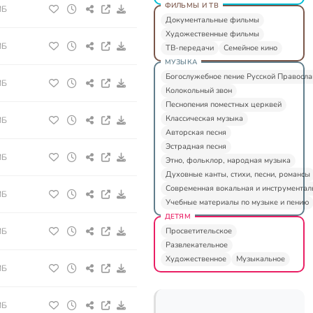
ФИЛЬМЫ И ТВ
МБ
Документальные фильмы
Художественные фильмы
МБ
ТВ-передачи
Семейное кино
МУЗЫКА
Богослужебное пение Русской Правосл
МБ
Колокольный звон
Песнопения поместных церквей
Классическая музыка
МБ
Авторская песня
Эстрадная песня
МБ
Этно, фольклор, народная музыка
Духовные канты, стихи, песни, романсы
Современная вокальная и инструментал
МБ
Учебные материалы по музыке и пению
ДЕТЯМ
МБ
Просветительское
Развлекательное
Художественное
Музыкальное
МБ
МБ