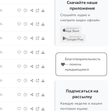
Скачайте наше
приложение
МБ
Слушайте аудио и
смотрите видео офлайн
МБ
Загрузите в
App Store
Доступно в
МБ
Google Play
МБ
Благотворительность
— помочь
МБ
нуждающимся
МБ
Подписаться на
МБ
рассылку
Каждую неделю в вашем
почтовом ящике:
МБ