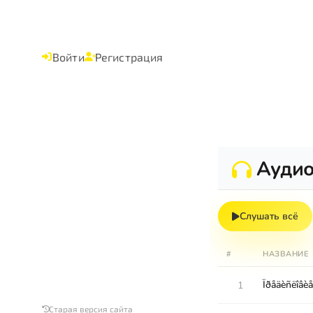
Войти
Регистрация
Ауди
Слушать всё
#
НАЗВАНИЕ
Ïðåäèñëîâèå
1
Старая версия сайта