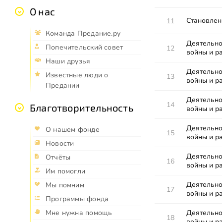
О нас
Становлени
11
Команда Предание.ру
Деятельно
Попечительский совет
12
войны и р
Наши друзья
Деятельно
Известные люди о
13
войны и р
Предании
Деятельно
14
Благотворительность
войны и р
Деятельно
О нашем фонде
15
войны и р
Новости
Деятельно
Отчёты
16
войны и р
Им помогли
Деятельно
Мы помним
17
войны и р
Программы фонда
Деятельно
Мне нужна помощь
18
войны и р