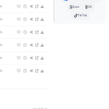
МБ
Дзен
OK
TikTok
МБ
МБ
МБ
МБ
МБ