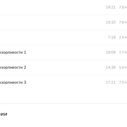
19:21
7.8 
19:20
7.8 
7:19
2.9 
озорливости 1
19:09
7.7 
озорливости 2
14:38
5.9 
озорливости 3
17:21
7.0 
рии