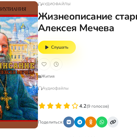
АУДИОФАЙЛЫ
Жизнеописание стар
Алексея Мечева
Слушать
Жития
Аудиофайлы
4.2
(9 голосов)
Поделиться: