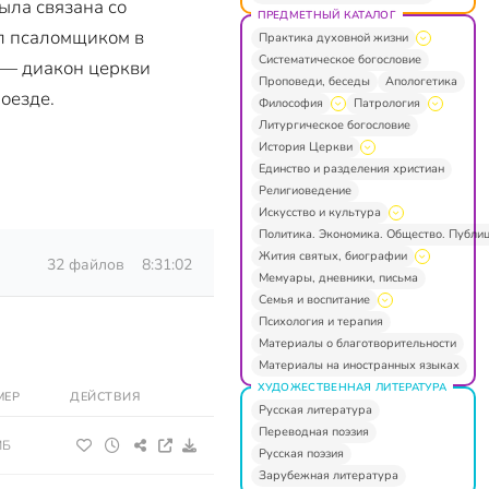
ыла связана со
ПРЕДМЕТНЫЙ КАТАЛОГ
л псаломщиком в
Практика духовной жизни
Систематическое богословие
. — диакон церкви
Проповеди, беседы
Апологетика
оезде.
Философия
Патрология
Литургическое богословие
История Церкви
Единство и разделения христиан
Религиоведение
Искусство и культура
Политика. Экономика. Общество. Публи
Жития святых, биографии
32 файлов
8:31:02
Мемуары, дневники, письма
Семья и воспитание
Психология и терапия
Материалы о благотворительности
Материалы на иностранных языках
ХУДОЖЕСТВЕННАЯ ЛИТЕРАТУРА
МЕР
ДЕЙСТВИЯ
Русская литература
Переводная поэзия
МБ
Русская поэзия
Зарубежная литература