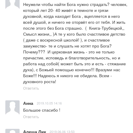
Неужели чтобы найти Бога нужно страдать? человек, 
который лет 20- 40 живёт в темноте и грязи 
духовной, когда находит Бога , вцепляется в него 
всей душой, и ничего не оторвёт его от тебя. И жить 
после этого без Бога страшно.  (  Книга-Трубецкой,, 
Смысл жизни,, )А те у кого было счастливое детство 
( даже с воскресной школой! ), и счастливое 
замужество- те и слушать не хотят про Бога? 
Почему???  И церковная жизнь - это не только 
причастие, исповедь и благотворительность, но и 
работа над собой( может быть это и есть - стяжание 
духа), с Божьей помощью конечно!!! Вразуми нас 
Боже!!! Надеюсь я никого не обидела. Всем - 
духовного роста!
Ответить
Анна
2019.10.05 14:16
Большое спасибо !
Ответить
Алеша Лик
2019.06.06 13:53