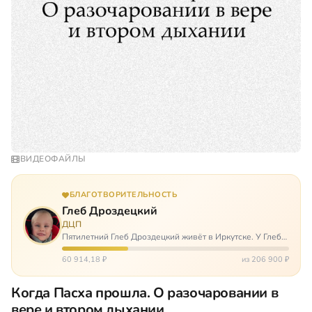
ВИДЕОФАЙЛЫ
БЛАГОТВОРИТЕЛЬНОСТЬ
Глеб Дроздецкий
ДЦП
Пятилетний Глеб Дроздецкий живёт в Иркутске. У Глеба
ДЦП из-за перенесённого в младенчестве менингита,
но его положение осложняется эпилепсией, с которой
60 914,18 ₽
из 206 900 ₽
долгое время была невозмож…
Когда Пасха прошла. О разочаровании в
вере и втором дыхании