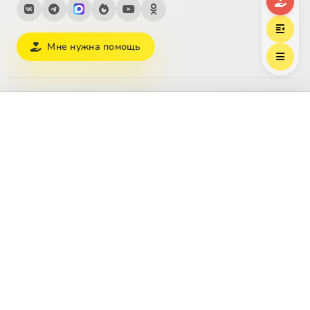
Мне нужна помощь
Тематические страницы медиатеки
Выберите трек
Берхин, Владимир Борисович
Рождество Христово
Пасха
Великий пост
Пост
Молитва
Литургия
Бог
Святость
О любви
Христианский брак
Воспитание детей
Смерть
Как читать Библию
Зачем нужна религия
Покров Богородицы
Успение Богородицы
Преображение
Пятидесятница
Все темы →
Благотворительность
Договор оферты
Регулярные пожертвования
Безопасность платежей
Политика возврата