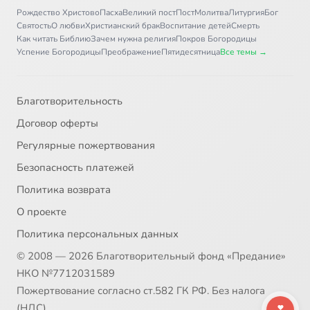
Рождество Христово
Пасха
Великий пост
Пост
Молитва
Литургия
Бог
Святость
О любви
Христианский брак
Воспитание детей
Смерть
Как читать Библию
Зачем нужна религия
Покров Богородицы
Успение Богородицы
Преображение
Пятидесятница
Все темы →
Благотворительность
Договор оферты
Регулярные пожертвования
Безопасность платежей
Политика возврата
О проекте
Политика персональных данных
© 2008 — 2026 Благотворительный фонд «Предание»
НКО №7712031589
Пожертвование согласно ст.582 ГК РФ. Без налога
(НДС)