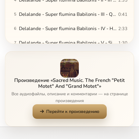
Delalande - Super flumina Babilonis - III - Quia illic interrogaverunt nos
0:41
5
Delalande - Super flumina Babilonis - IV - Hymnum cantate nobis
2:33
6
Delalande - Super flumina Babilonis - V - Si oblitus fuero tui
1:30
7
Delalande - Super flumina Babilonis - VI - Adhaereat lingua mea
2:45
8
Delalande - Super flumina Babilonis - VII - Memore esto, Domine
1:10
9
Произведение «Sacred Music. The French "Petit
Delalande - Super flumina Babilonis - VIII - Filia Babilonis misera [soli]
1:20
10
Motet" And "Grand Motet"»
Все аудиофайлы, описание и комментарии — на странице
Delalande - Super flumina Babilonis - IX - Filia Babilonis misera [choeur]
1:30
11
произведения
Перейти к произведению
Charpentier - Te Deum - I - Prelude
1:53
12
Charpentier - Te Deum - II - Te Deum laudamus
1:05
13