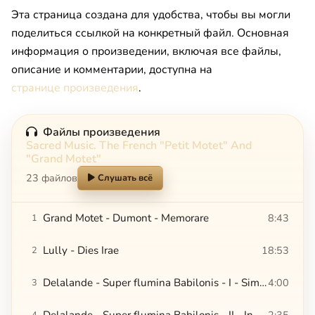
Эта страница создана для удобства, чтобы вы могли
поделиться ссылкой на конкретный файл. Основная
информация о произведении, включая все файлы,
описание и комментарии, доступна на
странице произведения
.
Файлы произведения
Sacred Music. The French "Petit Motet" And
"Grand Motet"
23 файлов
Слушать всё
Grand Motet - Dumont - Memorare
8:43
1
Lully - Dies Irae
18:53
2
Delalande - Super flumina Babilonis - I - Simphonie - Super flumina
4:00
3
Delalande - Super flumina Babilonis - II - In Salicibus
2:35
4