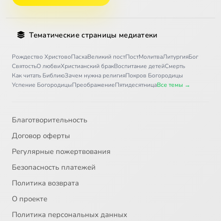
Тематические страницы медиатеки
Рождество Христово
Пасха
Великий пост
Пост
Молитва
Литургия
Бог
Святость
О любви
Христианский брак
Воспитание детей
Смерть
Как читать Библию
Зачем нужна религия
Покров Богородицы
Успение Богородицы
Преображение
Пятидесятница
Все темы →
Благотворительность
Договор оферты
Регулярные пожертвования
Безопасность платежей
Политика возврата
О проекте
Политика персональных данных