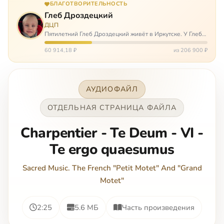
БЛАГОТВОРИТЕЛЬНОСТЬ
Глеб Дроздецкий
ДЦП
Пятилетний Глеб Дроздецкий живёт в Иркутске. У Глеба
ДЦП из-за перенесённого в младенчестве менингита,
но его положение осложняется эпилепсией, с которой
60 914,18 ₽
из 206 900 ₽
долгое время была невозмож…
АУДИОФАЙЛ
ОТДЕЛЬНАЯ СТРАНИЦА ФАЙЛА
Charpentier - Te Deum - VI -
Te ergo quaesumus
Sacred Music. The French "Petit Motet" And "Grand
Motet"
2:25
5.6 МБ
Часть произведения