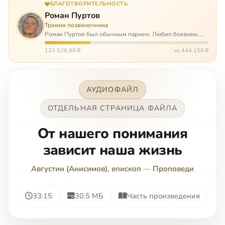
БЛАГОТВОРИТЕЛЬНОСТЬ
Роман Пуртов
Травма позвоночника
Роман Пуртов был обычным парнем. Любил боевики,
хорошие автомобили, был не дурак поиграть в комп,
любил жену и обожал дочь. А потом, будучи
123 526,88 ₽
из 444 150 ₽
пассажиром, разбился в автоаварии и тепе…
АУДИОФАЙЛ
ОТДЕЛЬНАЯ СТРАНИЦА ФАЙЛА
От нашего понимания
зависит наша жизнь
Августин (Анисимов), епископ
—
Проповеди
33:15
30.5 МБ
Часть произведения