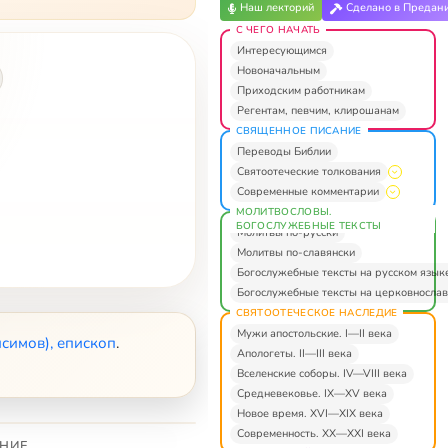
Наш лекторий
Сделано в Предан
С ЧЕГО НАЧАТЬ
Интересующимся
Новоначальным
Приходским работникам
Регентам, певчим, клирошанам
СВЯЩЕННОЕ ПИСАНИЕ
Переводы Библии
Святоотеческие толкования
Современные комментарии
МОЛИТВОСЛОВЫ.
БОГОСЛУЖЕБНЫЕ ТЕКСТЫ
Молитвы по-русски
Молитвы по-славянски
Богослужебные тексты на русском язык
Богослужебные тексты на церковнослав
СВЯТООТЕЧЕСКОЕ НАСЛЕДИЕ
Мужи апостольские. I—II века
симов), епископ
.
Апологеты. II—III века
Вселенские соборы. IV—VIII века
Средневековье. IX—XV века
Новое время. XVI—XIX века
Современность. XX—XXI века
НИЕ