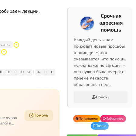
собираем лекции,
Срочная
адресная
помощь
Каждый день к нам
исание
приходят новые просьбы
о помощи. Часто
оказывается, что помощь
нужна даже не сегодня –
она нужна была вчера: в
Ш
Щ
Э
Ю
Я
|
A
C
E
приеме лекарств
образовался нед…
Помочь
Помочь
 не дурак
Популярное
Избранное
ился в
Позже