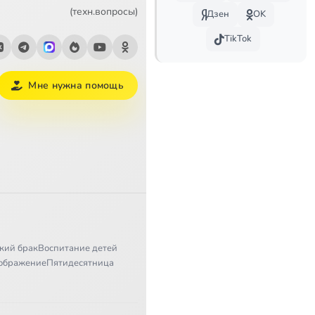
17:00
(техн.вопросы)
Дзен
OK
TikTok
23:49
14:02
Мне нужна помощь
23:55
49:11
34:04
47:58
20:58
кий брак
Воспитание детей
22:36
ображение
Пятидесятница
39:07