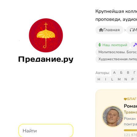
Крупнейшая колле
проповеди, аудио
Главная
М
Наш лекторий
Молитвословы. Богос
Предание.ру
Художественная лите
Авторы:
А
Б
В
Г
H
I
L
M
N
P
БЛА
Рома
Травм
Роман 
поигра
автоав
121 976