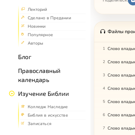
Поделиться:
Лекторий
Сделано в Предании
Новинки
Файлы про
Популярное
Авторы
1
Слово владык
Блог
2
Православный
3
Слово владык
календарь
4
Слово владык
Изучение Библии
5
Слово владык
Колледж Наследие
6
Слово владык
Библия в искусстве
Записаться
7
Слово владык