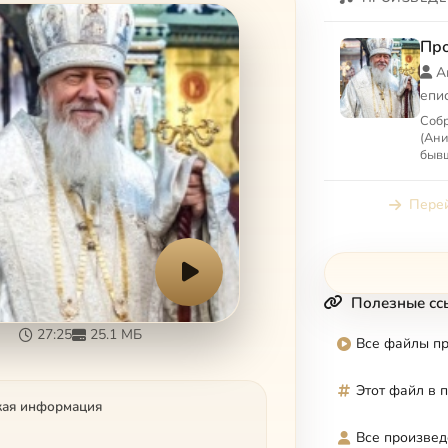
Пр
А
епи
Собр
(Ани
бывш
Вет
Перей
Полезные сс
27:25
25.1 МБ
Все файлы п
Этот файл в 
кая информация
Все произвед