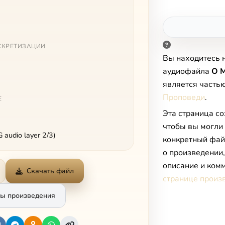
СКРЕТИЗАЦИИ
Вы находитесь 
аудиофайла
О 
является часть
Проповеди
.
Е
Эта страница со
чтобы вы могли
audio layer 2/3)
конкретный фай
о произведении
описание и комм
Скачать файл
странице произ
ы произведения