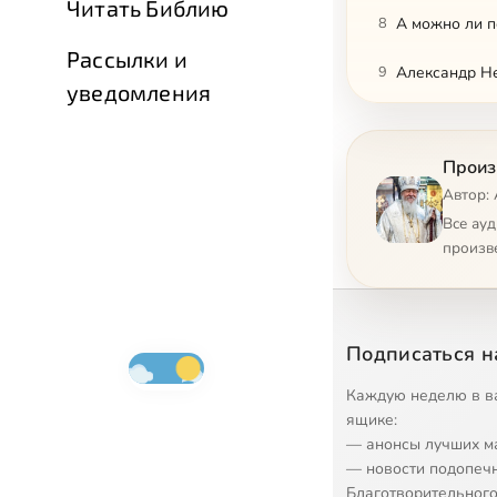
Читать Библию
8
А можно ли 
Рассылки и
9
Александр Не
уведомления
10
Анализ наше
Произ
11
Где есть Цар
Автор: 
12
Автономный м
Все ау
произв
13
Берегите сво
14
Беседа о брак
Подписаться н
15
Беседа о брак
Каждую неделю в в
16
Беседа о брак
ящике:
— анонсы лучших м
17
Без благодат
— новости подопеч
Благотворительного