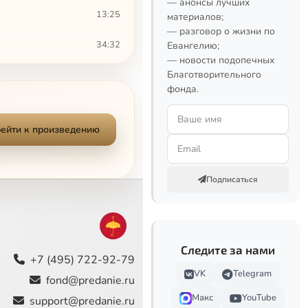
— анонсы лучших
13:25
материалов;
— разговор о жизни по
34:32
Евангелию;
— новости подопечных
Благотворительного
22:14
фонда.
41:27
ейти к произведению
35:57
25:23
Подписаться
25:25
25:10
Следите за нами
22:42
+7 (495) 722-92-79
VK
Telegram
fond@predanie.ru
30:34
Макс
YouTube
support@predanie.ru