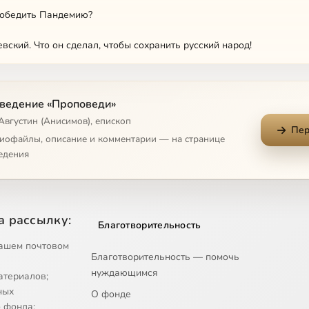
победить Пандемию?
вский. Что он сделал, чтобы сохранить русский народ!
й жизни
ведение «Проповеди»
ство человеческое?
Августин (Анисимов), епископ
Пер
ир человека. Как объединить людей!
диофайлы, описание и комментарии — на странице
едения
е сердце
е и семье (Часть 1)
а рассылку:
Благотворительность
е и семье (Часть 2)
ашем почтовом
Благотворительность — помочь
е и семье (Часть 3)
нуждающимся
атериалов;
и Духа Святаго жизнь человеческая деградирует
ных
О фонде
 фонда;