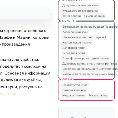
Документальные фильмы
Художественные фильмы
ТВ-передачи
Семейное кино
МУЗЫКА
Богослужебное пение Русской Правосл
на странице отдельного
Колокольный звон
Марфе и Марии
, который
Песнопения поместных церквей
Классическая музыка
ю произведения
Авторская песня
Эстрадная песня
Этно, фольклор, народная музыка
здана для удобства,
Духовные канты, стихи, песни, романсы
 поделиться ссылкой на
Современная вокальная и инструментал
л. Основная информация
Учебные материалы по музыке и пению
, включая все файлы,
ДЕТЯМ
Просветительское
ентарии, доступна на
Развлекательное
ведения
.
Художественное
Музыкальное