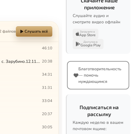
Скачайте наше
приложение
Слушайте аудио и
смотрите видео офлайн
2 файлов
Слушать всё
Загрузите в
App Store
Доступно в
Google Play
46:10
Слово владыки Августина на Божественной литургии в ново-освященном храме с. Зарубино.12.11.2016
20:38
Благотворительность
34:31
— помочь
нуждающимся
31:31
33:04
Подписаться на
рассылку
20:37
Каждую неделю в вашем
30:05
почтовом ящике: