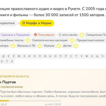
кция православного аудио и видео в Рунете. С 2005 года 
книги и фильмы — более 30 000 записей от 1500 авторов.
едиатека
О Марфе и Марии
Сделано в Предании
Популярное
С чего начать
Священное П
лужебные тексты
Святоотеческое наследие
Предметный каталог
ратура
Фильмы и ТВ
Музыка
Детям
Д
Е
Ё
Ж
З
И
К
Л
М
Н
О
П
Р
С
Т
У
Ф
Х
Ц
Ч
S
T
V
ГОТВОРИТЕЛЬНОСТЬ
н Пуртов
а позвоночника
Пуртов был обычным парнем. Любил боевики, хорошие автомобили, был
ть в комп, любил жену и обожал дочь. А потом, будучи пассажиром, разб
арии и тепе…
,88 ₽
из 444 150 ₽