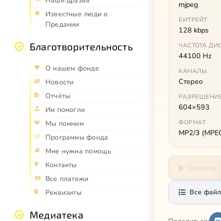
Наши друзья
mjpeg
Известные люди о
БИТРЕЙТ
Предании
128 kbps
Благотворительность
ЧАСТОТА ДИ
44100 Hz
О нашем фонде
КАНАЛЫ
Стерео
Новости
Отчёты
РАЗРЕШЕНИ
604×593
Им помогли
ФОРМАТ
Мы помним
MP2/3 (MPEG 
Программы фонда
Мне нужна помощь
Контакты
Слушать
Все платежи
Все файл
Реквизиты
Медиатека