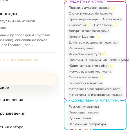
ПРЕДМЕТНЫЙ КАТАЛОГ
Практика духовной жизни
оповеди
Систематическое богословие
Проповеди, беседы
Апологетика
вгустин (Анисимов),
Философия
Патрология
скоп
Литургическое богословие
ание проповедей Августина
История Церкви
симова), епископа на покое,
Единство и разделения христиан
его Городецкого и
Религиоведение
лужского
Искусство и культура
ти к произведению
Политика. Экономика. Общество. Публи
Жития святых, биографии
Мемуары, дневники, письма
Семья и воспитание
Психология и терапия
ылки
Материалы о благотворительности
Материалы на иностранных языках
роизведения
ХУДОЖЕСТВЕННАЯ ЛИТЕРАТУРА
Русская литература
Переводная поэзия
произведении
Русская поэзия
Зарубежная литература
ения автора
ФИЛЬМЫ И ТВ