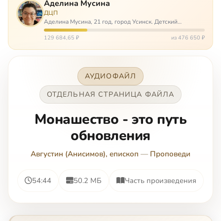
Аделина Мусина
ДЦП
Аделина Мусина, 21 год, город Усинск. Детский
церебральный паралич, передвигается на ходунках или
коляске. Аделине требуется помощь, чтобы ноги
129 684,65 ₽
из 476 650 ₽
окончательно не перестали слушаться…
АУДИОФАЙЛ
ОТДЕЛЬНАЯ СТРАНИЦА ФАЙЛА
Монашество - это путь
обновления
Августин (Анисимов), епископ
—
Проповеди
54:44
50.2 МБ
Часть произведения