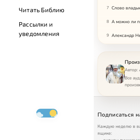
7
Слово владык
Читать Библию
8
А можно ли 
Рассылки и
уведомления
9
Александр Не
10
Анализ наше
Произ
11
Где есть Цар
Автор: 
12
Автономный м
Все ау
произв
13
Берегите сво
14
Беседа о брак
Подписаться н
15
Беседа о брак
Каждую неделю в в
16
Беседа о брак
ящике: