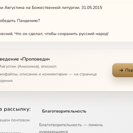
и Августина на Божественной литургии. 31.05.2015
победить Пандемию?
вский. Что он сделал, чтобы сохранить русский народ!
й жизни
ведение «Проповеди»
ство человеческое?
Августин (Анисимов), епископ
Пер
ир человека. Как объединить людей!
диофайлы, описание и комментарии — на странице
едения
е сердце
е и семье (Часть 1)
а рассылку:
Благотворительность
е и семье (Часть 2)
ашем почтовом
Благотворительность — помочь
е и семье (Часть 3)
нуждающимся