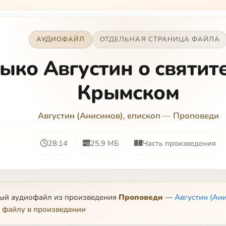
АУДИОФАЙЛ
ОТДЕЛЬНАЯ СТРАНИЦА ФАЙЛА
ыко Августин о святит
Крымском
Августин (Анисимов), епископ
—
Проповеди
28:14
25.9 МБ
Часть произведения
ный аудиофайл из произведения
Проповеди
—
Августин (Ани
 файлу в произведении