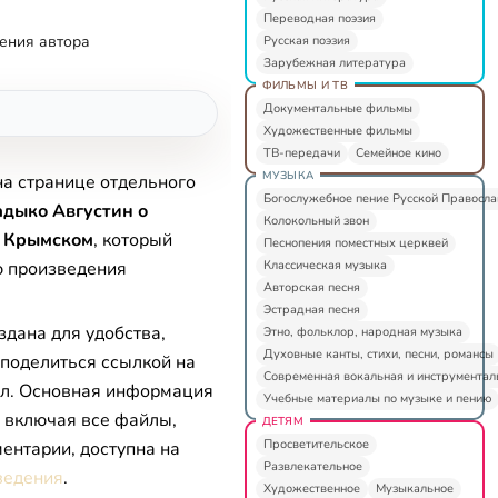
Переводная поэзия
ения автора
Русская поэзия
Зарубежная литература
ФИЛЬМЫ И ТВ
Документальные фильмы
Художественные фильмы
ТВ-передачи
Семейное кино
МУЗЫКА
на странице отдельного
Богослужебное пение Русской Правосл
дыко Августин о
Колокольный звон
е Крымском
, который
Песнопения поместных церквей
Классическая музыка
ю произведения
Авторская песня
Эстрадная песня
здана для удобства,
Этно, фольклор, народная музыка
Духовные канты, стихи, песни, романсы
 поделиться ссылкой на
Современная вокальная и инструментал
л. Основная информация
Учебные материалы по музыке и пению
, включая все файлы,
ДЕТЯМ
Просветительское
ентарии, доступна на
Развлекательное
ведения
.
Художественное
Музыкальное