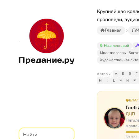
Крупнейшая колле
проповеди, аудио
Главная
М
Наш лекторий
Молитвословы. Богос
Предание.ру
Художественная лите
Авторы:
А
Б
В
Г
H
I
L
M
N
P
БЛА
Глеб
ДЦП
Пятиле
младен
время
59 923,