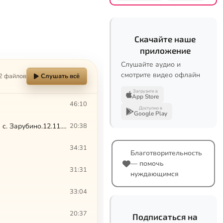
Скачайте наше
приложение
Слушайте аудио и
смотрите видео офлайн
2 файлов
Слушать всё
Загрузите в
App Store
46:10
Доступно в
Google Play
Слово владыки Августина на Божественной литургии в ново-освященном храме с. Зарубино.12.11.2016
20:38
34:31
Благотворительность
— помочь
31:31
нуждающимся
33:04
20:37
Подписаться на