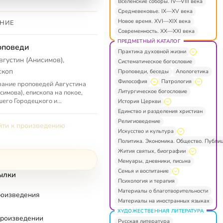
Вселенские соборы. IV—VIII века
Средневековье. IX—XV века
Новое время. XVI—XIX века
НИЕ
Современность. XX—XXI века
ПРЕДМЕТНЫЙ КАТАЛОГ
оповеди
Практика духовной жизни
вгустин (Анисимов),
Систематическое богословие
скоп
Проповеди, беседы
Апологетика
Философия
Патрология
ание проповедей Августина
Литургическое богословие
симова), епископа на покое,
его Городецкого и
История Церкви
лужского
Единство и разделения христиан
Религиоведение
ти к произведению
Искусство и культура
Политика. Экономика. Общество. Публи
Жития святых, биографии
Мемуары, дневники, письма
Семья и воспитание
ылки
Психология и терапия
Материалы о благотворительности
роизведения
Материалы на иностранных языках
ХУДОЖЕСТВЕННАЯ ЛИТЕРАТУРА
произведении
Русская литература