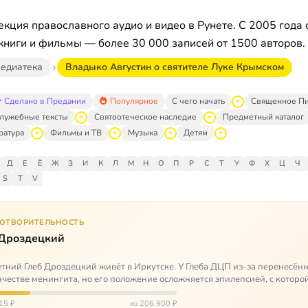
кция православного аудио и видео в Рунете. С 2005 года 
книги и фильмы — более 30 000 записей от 1500 авторов.
едиатека
Владыко Августин о святителе Луке Крымском
Сделано в Предании
Популярное
С чего начать
Священное П
лужебные тексты
Святоотеческое наследие
Предметный каталог
ратура
Фильмы и ТВ
Музыка
Детям
Д
Е
Ё
Ж
З
И
К
Л
М
Н
О
П
Р
С
Т
У
Ф
Х
Ц
Ч
S
T
V
ГОТВОРИТЕЛЬНОСТЬ
 Дроздецкий
тний Глеб Дроздецкий живёт в Иркутске. У Глеба ДЦП из-за перенесённ
честве менингита, но его положение осложняется эпилепсией, с которо
 была невозмож…
15 ₽
из 206 900 ₽