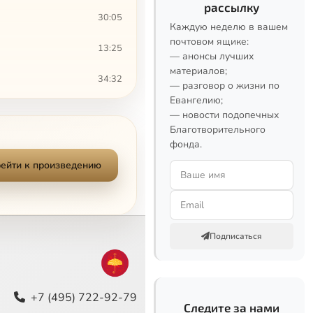
рассылку
30:05
Каждую неделю в вашем
почтовом ящике:
13:25
— анонсы лучших
материалов;
34:32
— разговор о жизни по
Евангелию;
22:14
— новости подопечных
Благотворительного
41:27
фонда.
ейти к произведению
35:57
25:23
25:25
Подписаться
25:10
22:42
+7 (495) 722-92-79
Следите за нами