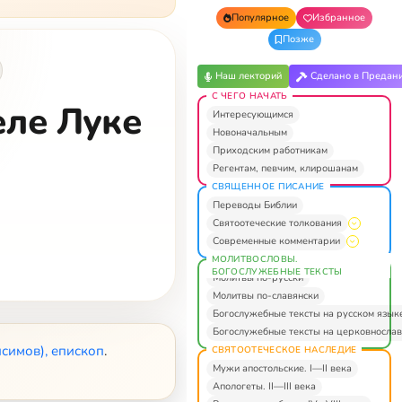
Популярное
Избранное
Позже
Наш лекторий
Сделано в Предан
С ЧЕГО НАЧАТЬ
еле Луке
Интересующимся
Новоначальным
Приходским работникам
Регентам, певчим, клирошанам
СВЯЩЕННОЕ ПИСАНИЕ
Переводы Библии
Святоотеческие толкования
Современные комментарии
МОЛИТВОСЛОВЫ.
БОГОСЛУЖЕБНЫЕ ТЕКСТЫ
Молитвы по-русски
Молитвы по-славянски
Богослужебные тексты на русском язык
Богослужебные тексты на церковнослав
симов), епископ
.
СВЯТООТЕЧЕСКОЕ НАСЛЕДИЕ
Мужи апостольские. I—II века
Апологеты. II—III века