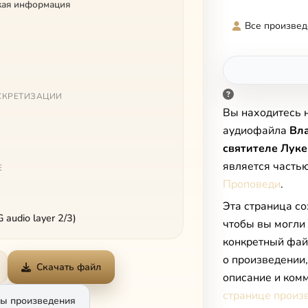
кая информация
Все произвед
СКРЕТИЗАЦИИ
Вы находитесь 
аудиофайла
Вла
святителе Лук
является часть
Е
Проповеди
.
Эта страница со
audio layer 2/3)
чтобы вы могли
конкретный фай
о произведении
Скачать файл
описание и комм
странице произ
ы произведения