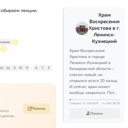
собираем лекции,
Храм
Воскресения
Христова в г.
Ленинск-
Кузнецкий
исание
Храм Воскресения
Христова в городе
Ленинск-Кузнецкий в
Ш
Щ
Э
Ю
Я
|
A
C
E
Кемеровской области –
совсем новый, он
открылся всего 20 назад.
И сейчас храм может
вообще закрыться. Пот…
Собрано 17 354,95 ₽
из 500 363 ₽
Помочь
ого в
Помочь
й долгое