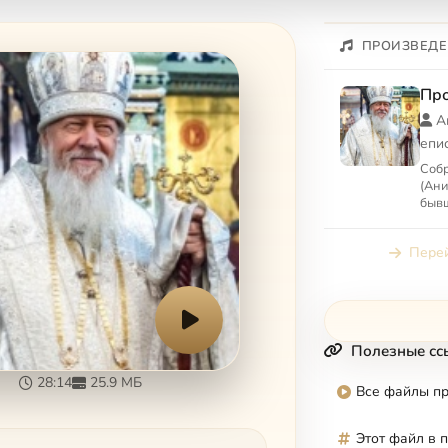
ПРОИЗВЕДЕ
Пр
А
епи
Собр
(Ани
бывш
Вет
Перей
Полезные сс
28:14
25.9 МБ
Все файлы п
Этот файл в 