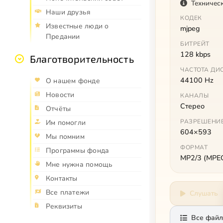
Техничес
Наши друзья
КОДЕК
Известные люди о
mjpeg
Предании
БИТРЕЙТ
128 kbps
Благотворительность
ЧАСТОТА ДИ
44100 Hz
О нашем фонде
Новости
КАНАЛЫ
Стерео
Отчёты
РАЗРЕШЕНИ
Им помогли
604×593
Мы помним
ФОРМАТ
Программы фонда
MP2/3 (MPEG 
Мне нужна помощь
Контакты
Все платежи
Слушать
Реквизиты
Все файл