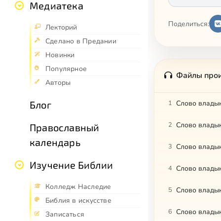
Медиатека
Поделиться:
Лекторий
Сделано в Предании
Новинки
Популярное
Файлы про
Авторы
Блог
1
Слово владык
2
Православный
календарь
3
Слово владык
Изучение Библии
4
Слово владык
Колледж Наследие
5
Слово владык
Библия в искусстве
6
Слово владык
Записаться