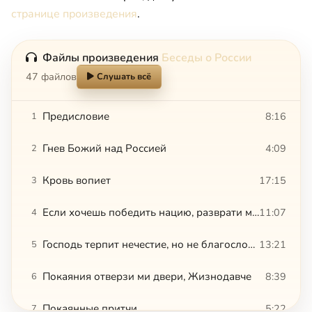
странице произведения
.
Файлы произведения
Беседы о России
47 файлов
Слушать всё
Предисловие
8:16
1
Гнев Божий над Россией
4:09
2
Кровь вопиет
17:15
3
Если хочешь победить нацию, разврати молодежь
11:07
4
Господь терпит нечестие, но не благословляет греховность
13:21
5
Покаяния отверзи ми двери, Жизнодавче
8:39
6
Покаянные притчи
5:22
7