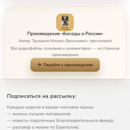
Смысл покаяния
21:45
8
О всенародном покаянии
30:06
9
Произведение «Беседы о России»
Исповедание грехов
23:09
10
Автор: Труханов Михаил Васильевич, протоиерей
Все аудиофайлы, описание и комментарии — на странице
Возрождение России
10:58
11
произведения
Перейти к произведению
Стремление русичей к святости
7:43
12
Наше оружие-сам Господь
18:35
13
Господь хочет всем спасения
16:00
14
Подписаться на рассылку:
Нужен ли сейчас в России царь
8:22
15
Каждую неделю в вашем почтовом ящике:
— анонсы лучших материалов;
Симфония государства и церкви
7:52
16
— новости подопечных Благотворительного фонда;
— разговор о жизни по Евангелию.