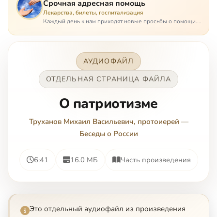
Срочная адресная помощь
Лекарства, билеты, госпитализация
Каждый день к нам приходят новые просьбы о помощи.
Часто оказывается, что помощь нужна даже не сегодня –
она нужна была вчера: в приеме лекарств образовался
недопустимый, опасный п…
АУДИОФАЙЛ
ОТДЕЛЬНАЯ СТРАНИЦА ФАЙЛА
О патриотизме
Труханов Михаил Васильевич, протоиерей
—
Беседы о России
6:41
16.0 МБ
Часть произведения
Это отдельный аудиофайл из произведения