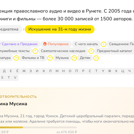
кция православного аудио и видео в Рунете. С 2005 года 
книги и фильмы — более 30 000 записей от 1500 авторов.
едиатека
Искушение на 31-м году жизни
Сделано в Предании
Популярное
С чего начать
Священное П
лужебные тексты
Святоотеческое наследие
Предметный каталог
ратура
Фильмы и ТВ
Музыка
Детям
Д
Е
Ё
Ж
З
И
К
Л
М
Н
О
П
Р
С
Т
У
Ф
Х
Ц
Ч
S
T
V
ГОТВОРИТЕЛЬНОСТЬ
ина Мусина
а Мусина, 21 год, город Усинск. Детский церебральный паралич, перед
ах или коляске. Аделине требуется помощь, чтобы ноги окончательно н
ться…
,69 ₽
из 476 650 ₽