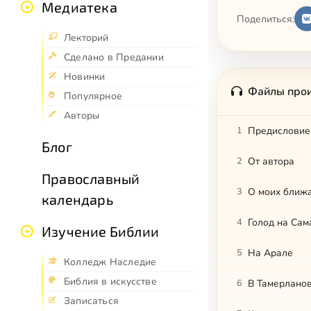
Медиатека
Поделиться:
Лекторий
Сделано в Предании
Новинки
Файлы про
Популярное
Авторы
1
Предисловие
Блог
2
От автора
Православный
3
О моих ближ
календарь
4
Голод на Са
Изучение Библии
5
На Арале
Колледж Наследие
Библия в искусстве
6
В Тамерланов
Записаться