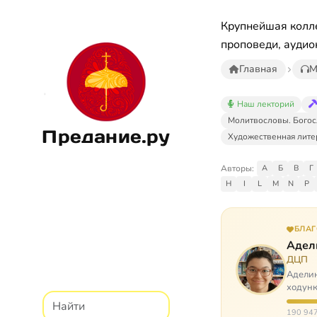
Крупнейшая колле
проповеди, аудио
Главная
М
Наш лекторий
Молитвословы. Богос
Предание.ру
Художественная лите
Авторы:
А
Б
В
Г
H
I
L
M
N
P
БЛА
Адел
ДЦП
Аделин
ходунк
слуша
190 947