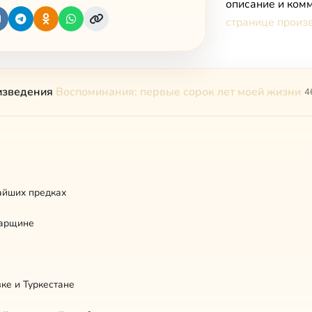
описание и комм
странице произ
изведения
Воспоминания: первые сорок лет моей жизни
4
айших предках
марщине
ке и Туркестане