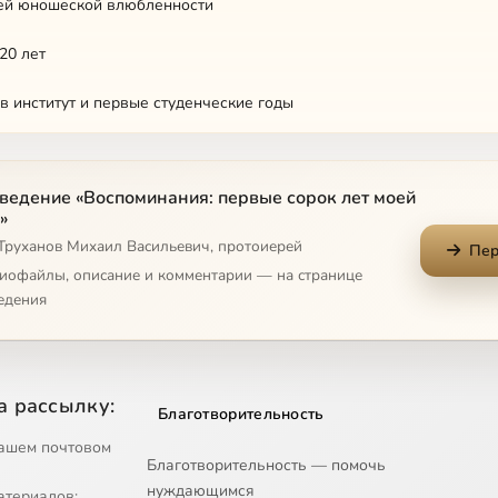
оей юношеской влюбленности
20 лет
в институт и первые студенческие годы
ведение «Воспоминания: первые сорок лет моей
ый пост в камере 212
»
 Труханов Михаил Васильевич, протоиерей
тине свободен тогда, когда живет праведно. живет по-Божьи
Пер
диофайлы, описание и комментарии — на странице
нкте Унжлага
едения
сущный даждь нам днесь
а 18-й лагпункт
а рассылку:
Благотворительность
огильщиков
ашем почтовом
Благотворительность — помочь
нуждающимся
узка
атериалов;