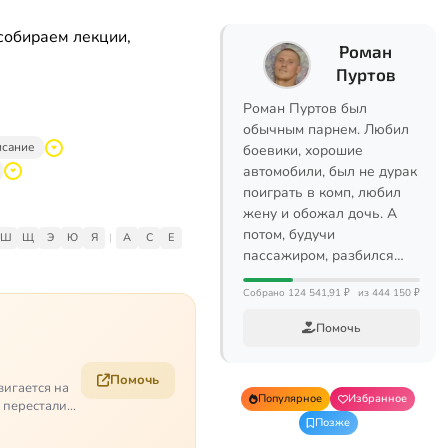
собираем лекции,
Роман
Пуртов
Роман Пуртов был
обычным парнем. Любил
исание
боевики, хорошие
автомобили, был не дурак
поиграть в комп, любил
жену и обожал дочь. А
потом, будучи
Ш
Щ
Э
Ю
Я
|
A
C
E
пассажиром, разбился…
Собрано 124 541,91 ₽
из 444 150 ₽
Помочь
Помочь
вигается на
Популярное
Избранное
е перестали
Позже