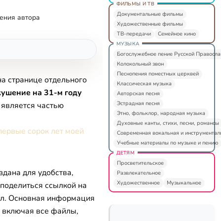
ФИЛЬМЫ И ТВ
Документальные фильмы
ения автора
Художественные фильмы
ТВ-передачи
Семейное кино
МУЗЫКА
Богослужебное пение Русской Правосл
Колокольный звон
Песнопения поместных церквей
на странице отдельного
Классическая музыка
ушение на 31-м году
Авторская песня
Эстрадная песня
 является частью
Этно, фольклор, народная музыка
Духовные канты, стихи, песни, романсы
первые сорок лет моей
Современная вокальная и инструментал
Учебные материалы по музыке и пению
ДЕТЯМ
Просветительское
здана для удобства,
Развлекательное
Художественное
Музыкальное
 поделиться ссылкой на
л. Основная информация
, включая все файлы,