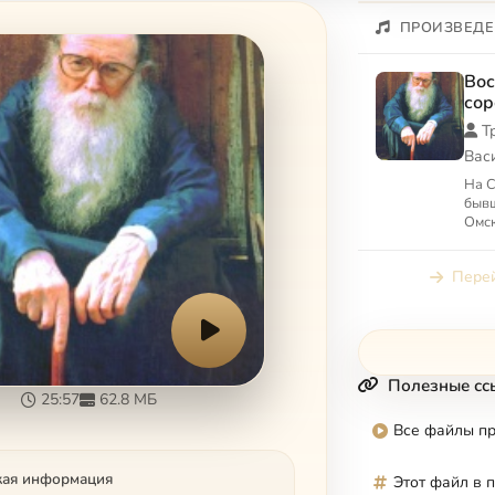
ПРОИЗВЕДЕ
Вос
сор
Т
Вас
На С
бывш
Омск
Одно
кар
Перей
Заве.
Полезные сс
25:57
62.8 МБ
Все файлы п
кая информация
Этот файл в 