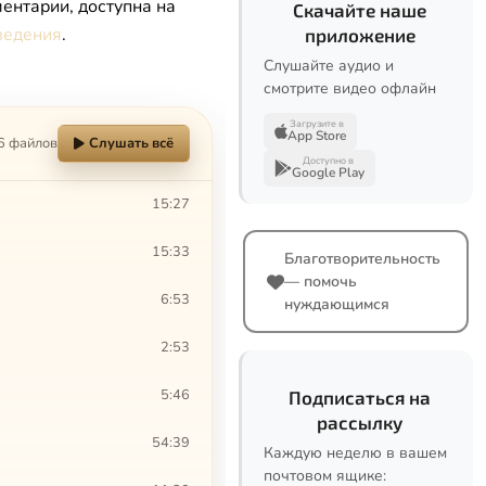
ентарии, доступна на
Скачайте наше
ведения
.
приложение
Слушайте аудио и
смотрите видео офлайн
Загрузите в
App Store
6 файлов
Слушать всё
Доступно в
Google Play
15:27
15:33
Благотворительность
— помочь
6:53
нуждающимся
2:53
5:46
Подписаться на
рассылку
54:39
Каждую неделю в вашем
почтовом ящике: