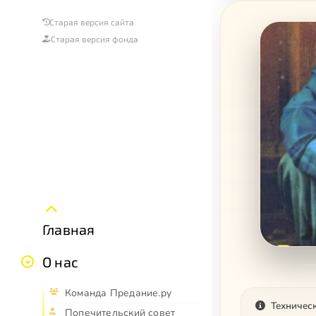
Старая версия сайта
Старая версия фонда
Главная
О нас
Команда Предание.ру
Техничес
Попечительский совет