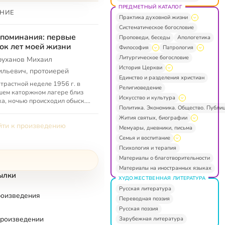
ПРЕДМЕТНЫЙ КАТАЛОГ
НИЕ
Практика духовной жизни
Систематическое богословие
поминания: первые
Проповеди, беседы
Апологетика
ок лет моей жизни
Философия
Патрология
Литургическое богословие
руханов Михаил
История Церкви
ильевич, протоиерей
Единство и разделения христиан
трастной неделе 1956 г. в
Религиоведение
ем каторжном лагере близ
Искусство и культура
а, ночью происходил обыск.
Политика. Экономика. Общество. Публи
му из надзирателей попался
манного формата Новый
Жития святых, биографии
ти к произведению
..
Мемуары, дневники, письма
Семья и воспитание
Психология и терапия
Материалы о благотворительности
Материалы на иностранных языках
ылки
ХУДОЖЕСТВЕННАЯ ЛИТЕРАТУРА
Русская литература
роизведения
Переводная поэзия
Русская поэзия
произведении
Зарубежная литература