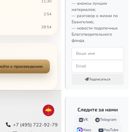
11:30
— анонсы лучших
материалов;
2:54
— разговор о жизни по
Евангелию;
28:54
— новости подопечных
Благотворительного
2:59
фонда.
8:23
22:38
ейти к произведению
8:50
Подписаться
7:33
14:50
Следите за нами
17:07
VK
Telegram
+7 (495) 722-92-79
Макс
YouTube
37:59