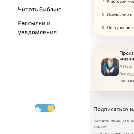
7
К истории м
Читать Библию
8
Искушение в 
Рассылки и
9
Поступление 
уведомления
10
Арест
Произ
11
Предпасхальн
жизни
Автор:
12
Человек поис
Все ау
13
На 123 лагпу
произв
14
Хлеб наш на
15
Из карцера-н
Подписаться н
16
В бригаде м
Каждую неделю в в
ящике:
17
Ночная погр
— анонсы лучших м