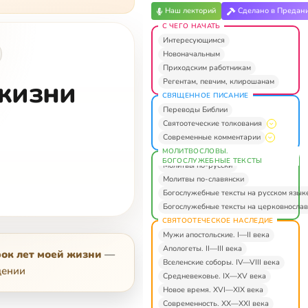
Наш лекторий
Сделано в Предан
С ЧЕГО НАЧАТЬ
Интересующимся
Новоначальным
Приходским работникам
 жизни
Регентам, певчим, клирошанам
СВЯЩЕННОЕ ПИСАНИЕ
Переводы Библии
Святоотеческие толкования
Современные комментарии
МОЛИТВОСЛОВЫ.
БОГОСЛУЖЕБНЫЕ ТЕКСТЫ
Молитвы по-русски
Молитвы по-славянски
Богослужебные тексты на русском язык
Богослужебные тексты на церковнослав
СВЯТООТЕЧЕСКОЕ НАСЛЕДИЕ
Мужи апостольские. I—II века
Апологеты. II—III века
ок лет моей жизни
—
Вселенские соборы. IV—VIII века
дении
Средневековье. IX—XV века
Новое время. XVI—XIX века
Современность. XX—XXI века