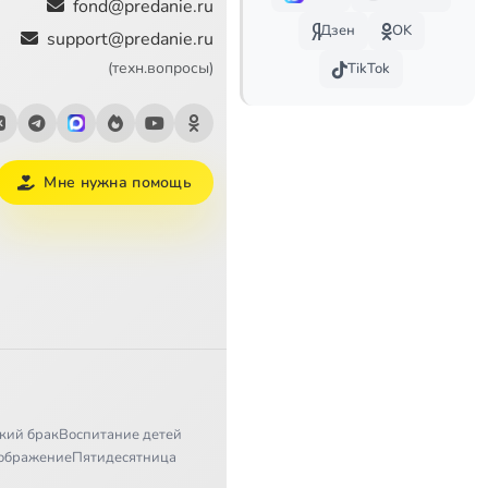
fond@predanie.ru
Дзен
OK
support@predanie.ru
54:31
(техн.вопросы)
TikTok
32:52
6:39
Мне нужна помощь
6:50
17:28
25:57
Сейчас
14:52
4:38
18:53
кий брак
Воспитание детей
ображение
Пятидесятница
12:09