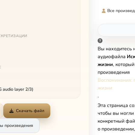
Все произвед
СКРЕТИЗАЦИИ
Вы находитесь 
аудиофайла
Иск
жизни
, который
Е
произведения
Воспоминания: 
жизни
audio layer 2/3)
.
Эта страница со
Скачать файл
чтобы вы могли
конкретный фай
ы произведения
о произведении