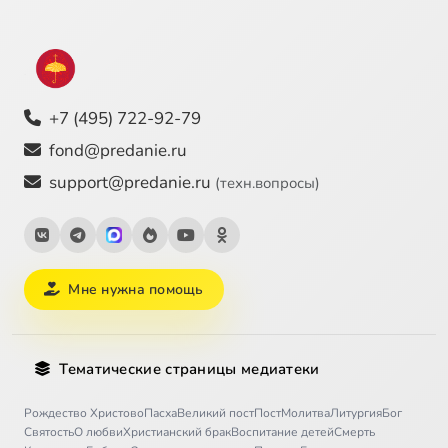
+7 (495) 722-92-79
fond@predanie.ru
support@predanie.ru
(техн.вопросы)
Мне нужна помощь
Тематические страницы медиатеки
Рождество Христово
Пасха
Великий пост
Пост
Молитва
Литургия
Бог
Святость
О любви
Христианский брак
Воспитание детей
Смерть