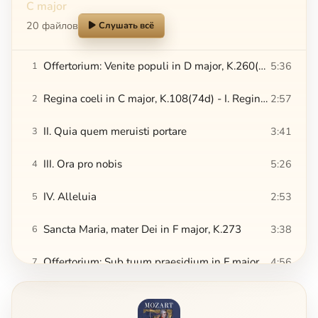
C major
20 файлов
Слушать всё
Offertorium: Venite populi in D major, K.260(248a)
5:36
1
Regina coeli in C major, K.108(74d) - I. Regina coeli
2:57
2
II. Quia quem meruisti portare
3:41
3
III. Ora pro nobis
5:26
4
IV. Alleluia
2:53
5
Sancta Maria, mater Dei in F major, K.273
3:38
6
Offertorium: Sub tuum praesidium in F major, K.198(K3=158b/K6=Anh.C3.08)
4:56
7
Tantum ergo in D major, K.197(K3=Anh.186e/ K6=Anh.C3.05)
4:17
8