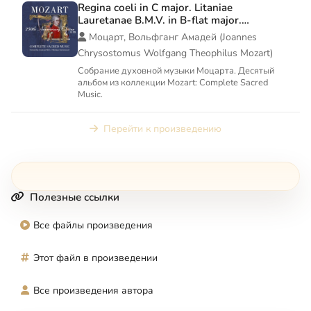
Regina coeli in C major. Litaniae
Lauretanae B.M.V. in B-flat major.
Offertorium: Benedictus sit Deus in C major
Моцарт, Вольфганг Амадей (Joannes
Chrysostomus Wolfgang Theophilus Mozart)
Собрание духовной музыки Моцарта. Десятый
альбом из коллекции Mozart: Complete Sacred
Music.
Перейти к произведению
Полезные ссылки
Все файлы произведения
Этот файл в произведении
Все произведения автора