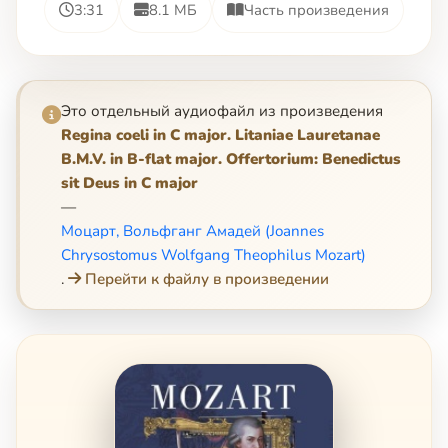
3:31
8.1 МБ
Часть произведения
Это отдельный аудиофайл из произведения
Regina coeli in C major. Litaniae Lauretanae
B.M.V. in B-flat major. Offertorium: Benedictus
sit Deus in C major
—
Моцарт, Вольфганг Амадей (Joannes
Chrysostomus Wolfgang Theophilus Mozart)
.
Перейти к файлу в произведении