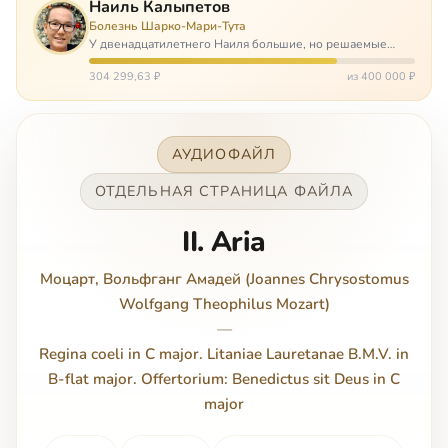
Наиль Калыпетов
Болезнь Шарко-Мари-Тута
У двенадцатилетнего Наиля большие, но решаемые
проблемы. Он болен редкой болезнью, которая ставит
перед ним множество непростых задача, угрожая в
304 299,63 ₽
из 400 000 ₽
противном случае парализацией и да…
АУДИОФАЙЛ
ОТДЕЛЬНАЯ СТРАНИЦА ФАЙЛА
II. Aria
Моцарт, Вольфганг Амадей (Joannes Chrysostomus
Wolfgang Theophilus Mozart)
—
Regina coeli in C major. Litaniae Lauretanae B.M.V. in
B-flat major. Offertorium: Benedictus sit Deus in C
major