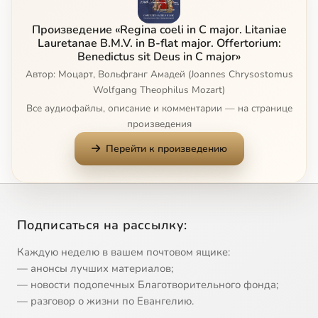
Litaniae Lauretanae B.M.V. in B-flat major, K.109(74e) - I. Kyrie
1:43
9
Произведение «Regina coeli in C major. Litaniae
II. Sancta Maria
3:42
10
Lauretanae B.M.V. in B-flat major. Offertorium:
Benedictus sit Deus in C major»
Автор: Моцарт, Вольфганг Амадей (Joannes Chrysostomus
III. Salus infirmorium
0:55
11
Wolfgang Theophilus Mozart)
IV. Regina angelorum
1:36
12
Все аудиофайлы, описание и комментарии — на странице
произведения
V. Agnus Dei
2:49
13
Перейти к произведению
Offertorium: Benedictus sit Deus in C major, K.117(66a) - I. Coro
1:52
14
II. Aria
3:31
15
Сейчас
Подписаться на рассылку:
III. Coro
2:04
16
Каждую неделю в вашем почтовом ящике:
— анонсы лучших материалов;
Offertorium: Inter natos mulierum in G major, K.72(74f)
6:41
17
— новости подопечных Благотворительного фонда;
— разговор о жизни по Евангелию.
Offertorium: Alma Dei creatoris in F major, K.277(272a)
5:53
18