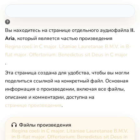
Вы находитесь на странице отдельного аудиофайла
II.
Aria
, который является частью произведения
Regina coeli in C major. Litaniae Lauretanae B.M.V. in B-
flat major. Offertorium: Benedictus sit Deus in C major
.
Эта страница создана для удобства, чтобы вы могли
поделиться ссылкой на конкретный файл. Основная
информация о произведении, включая все файлы,
описание и комментарии, доступна на
странице произведения
.
Файлы произведения
Regina coeli in C major. Litaniae Lauretanae B.M.V.
in B-flat major. Offertorium: Benedictus sit Deus in