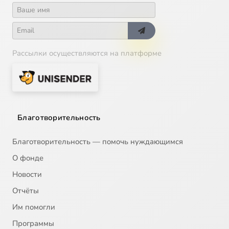
Recitativo?Aria: Ergo interest, an quis-Quaere superna in G major, K.143(73a)
5:13
19
Te Deum laudamus in C major, K.141(66b)
7:28
20
Рассылки осуществляются на платформе
Благотворительность
Благотворительность — помочь нуждающимся
О фонде
Новости
Отчёты
Им помогли
Программы