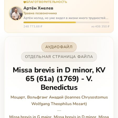
БЛАГОТВОРИТЕЛЬНОСТЬ
Артём Хмелев
Травма позвоночника
Артём молод, но уже видел в жизни много трудностей.
Он сирота, привык заботится о себе сам, но, когда
случилось несчастье, и он был парализован – остался на
248 773,68 ₽
из 406 350 ₽
попечении бабушки. И кр…
АУДИОФАЙЛ
ОТДЕЛЬНАЯ СТРАНИЦА ФАЙЛА
Missa brevis in D minor, KV
65 (61a) (1769) - V.
Benedictus
Моцарт, Вольфганг Амадей (Joannes Chrysostomus
Wolfgang Theophilus Mozart)
—
Missa brevis in G major. Missa brevis in D minor. Missa