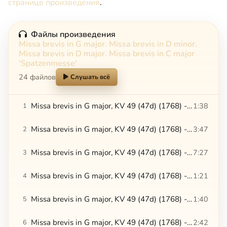
странице произведения
.
Файлы произведения
Missa brevis in G major. Missa brevis in D minor.
Missa brevis in D major. Missa brevis in C major
'Spatzenmesse'
24 файлов
Слушать всё
Missa brevis in G major, KV 49 (47d) (1768) - I. Kyrie
1:38
1
Missa brevis in G major, KV 49 (47d) (1768) - II. Gloria
3:47
2
Missa brevis in G major, KV 49 (47d) (1768) - III. Credo
7:27
3
Missa brevis in G major, KV 49 (47d) (1768) - IV. Sanctus
1:21
4
Missa brevis in G major, KV 49 (47d) (1768) - V. Benedictus
1:40
5
Missa brevis in G major, KV 49 (47d) (1768) - VI. Agnus Dei
2:42
6