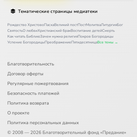
Тематические страницы медиатеки
Рождество Христово
Пасха
Великий пост
Пост
Молитва
Литургия
Бог
Святость
О любви
Христианский брак
Воспитание детей
Смерть
Как читать Библию
Зачем нужна религия
Покров Богородицы
Успение Богородицы
Преображение
Пятидесятница
Все темы →
Благотворительность
Договор оферты
Регулярные пожертвования
Безопасность платежей
Политика возврата
О проекте
Политика персональных данных
© 2008 — 2026 Благотворительный фонд «Предание»