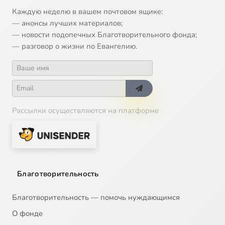
Missa brevis in D major, KV 194 (186h) (1774) - IV. Sanctus
1:13
16
Каждую неделю в вашем почтовом ящике:
— анонсы лучших материалов;
Missa brevis in D major, KV 194 (186h) (1774) - V. Benedictus
1:47
17
— новости подопечных Благотворительного фонда;
— разговор о жизни по Евангелию.
Missa brevis in D major, KV 194 (186h) (1774) - VI. Agnus Dei
5:07
18
Missa brevis in C major, KV 220 (196b) 'Spatzenmesse' (1775-1776) - I. Kyrie
1:57
19
Missa brevis in C major, KV 220 (196b) 'Spatzenmesse' (1775-1776) - II. Gloria
2:56
20
Рассылки осуществляются на платформе
Missa brevis in C major, KV 220 (196b) 'Spatzenmesse' (1775-1776) - III. Credo
3:48
21
Missa brevis in C major, KV 220 (196b) 'Spatzenmesse' (1775-1776) - IV. Sanctus
0:54
22
Missa brevis in C major, KV 220 (196b) 'Spatzenmesse' (1775-1776) - V. Benedictus
2:59
23
Благотворительность
Missa brevis in C major, KV 220 (196b) 'Spatzenmesse' (1775-1776) - VI. Agnus Dei
4:13
24
Благотворительность — помочь нуждающимся
О фонде