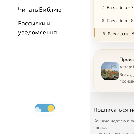
7
Pars altera - 7
Читать Библию
8
Pars altera - 8
Рассылки и
уведомления
9
Pars altera - 9
10
Pars altera - 1
Произв
11
Pars altera - 
Автор: 
12
Pars altera - 
Все ау
произв
13
Pars altera - 1
14
Pars altera - 1
Подписаться н
15
Pars altera - 
Каждую неделю в в
16
Pars altera - 
ящике: