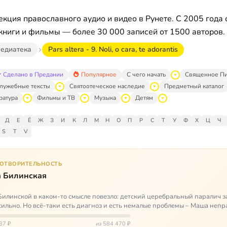
кция православного аудио и видео в Рунете. С 2005 года 
книги и фильмы — более 30 000 записей от 1500 авторов.
едиатека
Pars altera - 9. Noli, o cara, te adorantis
Сделано в Предании
Популярное
С чего начать
Священное П
лужебные тексты
Святоотеческое наследие
Предметный каталог
ратура
Фильмы и ТВ
Музыка
Детям
Д
Е
Ё
Ж
З
И
К
Л
М
Н
О
П
Р
С
Т
У
Ф
Х
Ц
Ч
S
T
V
ГОТВОРИТЕЛЬНОСТЬ
 Билинская
илинской в каком-то смысле повезло: детский церебральный паралич з
сильно. Но всё-таки есть диагноз и есть немалые проблемы – Маша неп
и от т…
37 ₽
из 584 470 ₽