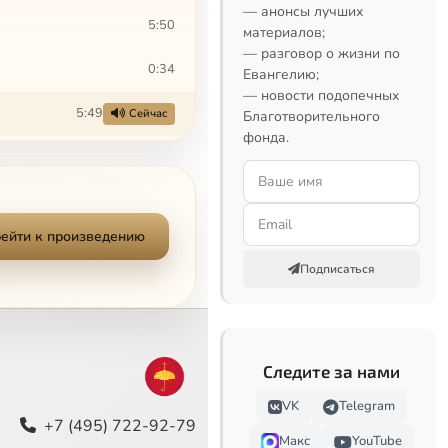
— анонсы лучших
5:50
материалов;
— разговор о жизни по
0:34
Евангелию;
— новости подопечных
5:49
Сейчас
Благотворительного
фонда.
0:24
2:23
ейти к произведению
0:29
Подписаться
4:51
0:41
Следите за нами
5:42
VK
Telegram
1:50
+7 (495) 722-92-79
Макс
YouTube