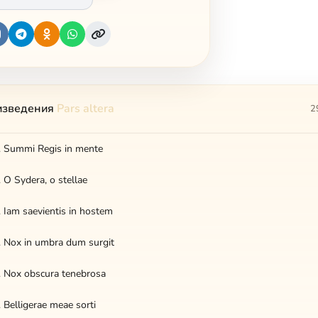
изведения
Pars altera
2
1. Summi Regis in mente
. O Sydera, o stellae
3. Iam saevientis in hostem
4. Nox in umbra dum surgit
5. Nox obscura tenebrosa
. Belligerae meae sorti