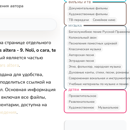
ФИЛЬМЫ И ТВ
ения автора
Документальные фильмы
Художественные фильмы
ТВ-передачи
Семейное кино
МУЗЫКА
Богослужебное пение Русской Правосл
Колокольный звон
на странице отдельного
Песнопения поместных церквей
Классическая музыка
 altera - 9. Noli, o cara, te
Авторская песня
рый является частью
Эстрадная песня
ars altera
.
Этно, фольклор, народная музыка
Духовные канты, стихи, песни, романсы
здана для удобства,
Современная вокальная и инструментал
 поделиться ссылкой на
Учебные материалы по музыке и пению
л. Основная информация
ДЕТЯМ
Просветительское
, включая все файлы,
Развлекательное
ентарии, доступна на
Художественное
Музыкальное
ведения
.