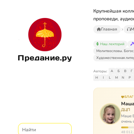
Крупнейшая колле
проповеди, аудио
Главная
М
Наш лекторий
Молитвословы. Богос
Предание.ру
Художественная лите
Авторы:
А
Б
В
Г
H
I
L
M
N
P
БЛА
Маша
ДЦП
Маше Б
очень 
ходит, 
48 012,