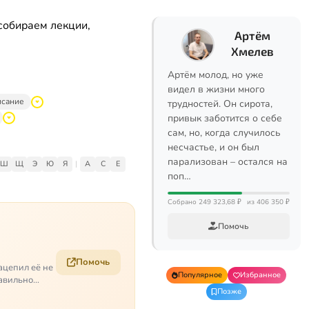
собираем лекции,
Артём
Хмелев
Артём молод, но уже
видел в жизни много
исание
трудностей. Он сирота,
привык заботится о себе
сам, но, когда случилось
несчастье, и он был
парализован – остался на
Ш
Щ
Э
Ю
Я
|
A
C
E
поп…
Собрано 249 323,68 ₽
из 406 350 ₽
Помочь
Помочь
ацепил её не
Популярное
Избранное
равильно
Позже