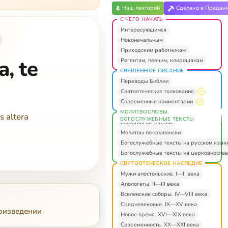
Наш лекторий
Сделано в Предан
С ЧЕГО НАЧАТЬ
Интересующимся
Новоначальным
Приходским работникам
a, te
Регентам, певчим, клирошанам
СВЯЩЕННОЕ ПИСАНИЕ
Переводы Библии
Святоотеческие толкования
Современные комментарии
МОЛИТВОСЛОВЫ.
s altera
БОГОСЛУЖЕБНЫЕ ТЕКСТЫ
Молитвы по-русски
Молитвы по-славянски
Богослужебные тексты на русском язык
Богослужебные тексты на церковнослав
СВЯТООТЕЧЕСКОЕ НАСЛЕДИЕ
Мужи апостольские. I—II века
Апологеты. II—III века
Вселенские соборы. IV—VIII века
Средневековье. IX—XV века
роизведении
Новое время. XVI—XIX века
Современность. XX—XXI века