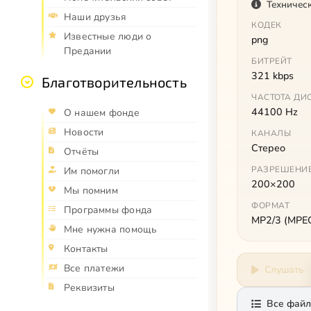
Техничес
Наши друзья
КОДЕК
Известные люди о
png
Предании
БИТРЕЙТ
321 kbps
Благотворительность
ЧАСТОТА ДИ
44100 Hz
О нашем фонде
Новости
КАНАЛЫ
Стерео
Отчёты
РАЗРЕШЕНИ
Им помогли
200×200
Мы помним
ФОРМАТ
Программы фонда
MP2/3 (MPEG 
Мне нужна помощь
Контакты
Все платежи
Слушать
Реквизиты
Все файл