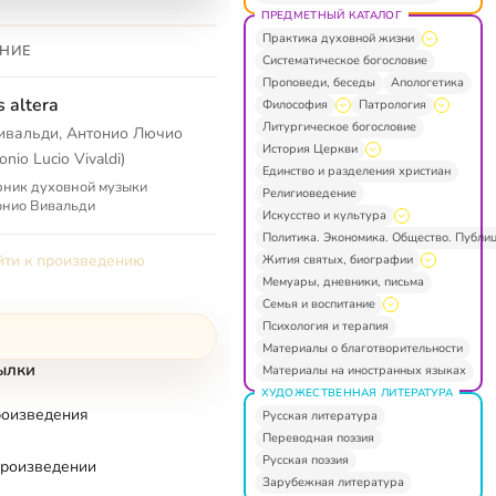
ПРЕДМЕТНЫЙ КАТАЛОГ
Практика духовной жизни
НИЕ
Систематическое богословие
Проповеди, беседы
Апологетика
s altera
Философия
Патрология
Литургическое богословие
ивальди, Антонио Лючио
История Церкви
onio Lucio Vivaldi)
Единство и разделения христиан
ник духовной музыки
Религиоведение
онио Вивальди
Искусство и культура
Политика. Экономика. Общество. Публи
ти к произведению
Жития святых, биографии
Мемуары, дневники, письма
Семья и воспитание
Психология и терапия
Материалы о благотворительности
ылки
Материалы на иностранных языках
ХУДОЖЕСТВЕННАЯ ЛИТЕРАТУРА
роизведения
Русская литература
Переводная поэзия
Русская поэзия
произведении
Зарубежная литература