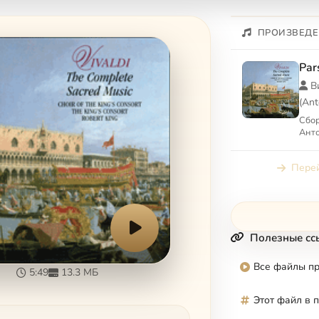
ПРОИЗВЕДЕ
Par
В
(Ant
Сбор
Ант
Перей
Полезные сс
Все файлы п
5:49
13.3 МБ
Этот файл в 