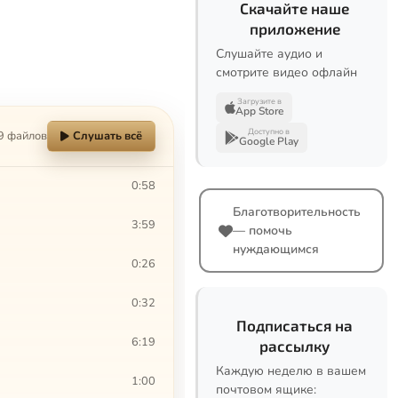
Скачайте наше
приложение
Слушайте аудио и
смотрите видео офлайн
Загрузите в
App Store
Доступно в
9 файлов
Слушать всё
Google Play
0:58
Благотворительность
3:59
— помочь
нуждающимся
0:26
0:32
Подписаться на
6:19
рассылку
Каждую неделю в вашем
1:00
почтовом ящике: