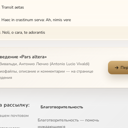
. Transit aetas
. Haec in crastinum serva: Ah, nimis vere
. Noli, o cara, te adorantis
0. Tibi dona salutis
едение «Pars altera»
11. Plena nectare non mero
Вивальди, Антонио Лючио (Antonio Lucio Vivaldi)
Пер
12. Tormenta mentis tuae fugiant a corde
диофайлы, описание и комментарии — на странице
едения
3. Vivat in pace, et pax regnet sincera
4. Sic in pace inter hostes
а рассылку:
Благотворительность
15. Umbrae carae, aurae adoratae
ашем почтовом
Благотворительность — помочь
16. Quae fortunata es tu vaga Matrona
нуждающимся