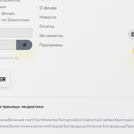
атериалов;
17. Non ita reducem
ных
О фонде
 фонда;
Новости
18. Iam pergo, postes claudo
 по Евангелию.
Отчёты
 19. Summe Astrorum Creator
Им помогли
20. In somno profundo
Программы
ляются на
. Impii, indigni Tiranii
22. Abra, Abra, accipe munus
3. Si fulgida per te propitia caeli fax
24. Iam non procul ab axe
 страницы медиатеки
25. Armatae face, et anguibus
асха
Великий пост
Пост
Молитва
Литургия
Бог
Святость
О любви
Христианс
26. Quam insolita luce
иблию
Зачем нужна религия
Покров Богородицы
Успение Богородицы
Пре