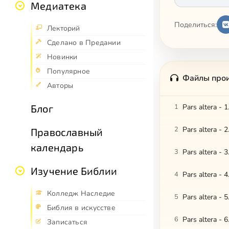
Медиатека
Поделиться:
Лекторий
Сделано в Предании
Новинки
Популярное
Файлы про
Авторы
Блог
1
Pars altera - 
2
Pars altera - 2
Православный
календарь
3
Pars altera - 
Изучение Библии
4
Pars altera - 
Колледж Наследие
5
Pars altera - 
Библия в искусстве
6
Pars altera - 6
Записаться