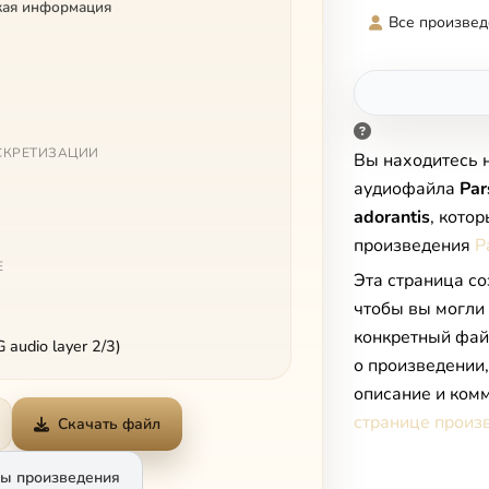
кая информация
Все произвед
СКРЕТИЗАЦИИ
Вы находитесь 
аудиофайла
Pars
adorantis
, кото
произведения
P
Е
Эта страница со
чтобы вы могли
конкретный фай
audio layer 2/3)
о произведении
описание и комм
странице произ
Скачать файл
ы произведения