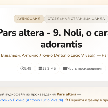
АУДИОФАЙЛ
ОТДЕЛЬНАЯ СТРАНИЦА ФАЙЛА
Pars altera - 9. Noli, o car
adorantis
Вивальди, Антонио Лючио (Antonio Lucio Vivaldi)
—
Par
5:49
13.3 МБ
Часть произведения
ный аудиофайл из произведения
Pars altera
—
тонио Лючио (Antonio Lucio Vivaldi)
.
Перейти к файлу в п