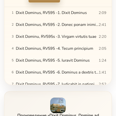
Dixit Dominus, RV595 -1. Dixit Dominus
2:09
1
Dixit Dominus, RV595 -2. Donec ponam inimicos tuos
2:41
2
Dixit Dominu, RV595s -3. Virgam virtutis tuae
2:20
3
Dixit Dominus, RV595 -4. Tecum principium
2:05
4
Dixit Dominus, RV595 -5. Iuravit Dominus
1:24
5
Dixit Dominus, RV595 -6. Dominus a dextris tuis
1:41
6
Dixit Dominus, RV595 -7. Iudicabit in nationibus
2:52
7
Dixit Dominus, RV595 -8. De torrente in via bibet
2:37
8
Dixit Dominus, RV595 -9. Gloria Patri, et Filio
1:43
9
Произведение «Dixit Dominus. Domine ad