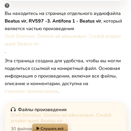
Вы находитесь на странице отдельного аудиофайла
Beatus vir, RV597 -3. Antifona 1 - Beatus vir
, который
является частью произведения
Dixit Dominus. Domine ad adiuvandum. Credidi propter
quod. Beatus vir
.
Эта страница создана для удобства, чтобы вы могли
поделиться ссылкой на конкретный файл. Основная
информация о произведении, включая все файлы,
описание и комментарии, доступна на
странице произведения
.
Файлы произведения
Dixit Dominus. Domine ad adiuvandum. Credidi
propter quod. Beatus vir
30 файлов
Слушать всё