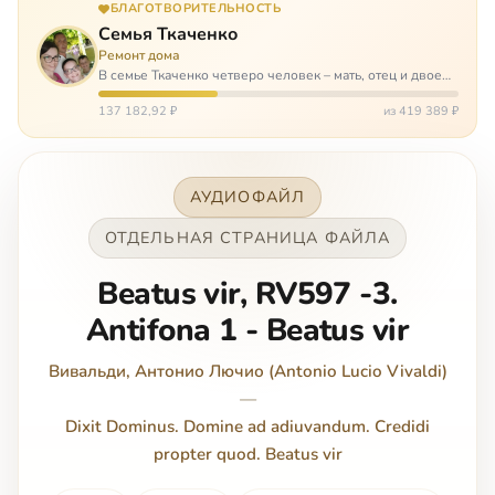
БЛАГОТВОРИТЕЛЬНОСТЬ
Семья Ткаченко
Ремонт дома
В семье Ткаченко четверо человек – мать, отец и двое
сыновей. И это семья – крепость. У них столько проблем
и бед, что хватило бы на много семей. Трое из четверых
137 182,92 ₽
из 419 389 ₽
– тяжело больны.…
АУДИОФАЙЛ
ОТДЕЛЬНАЯ СТРАНИЦА ФАЙЛА
Beatus vir, RV597 -3.
Antifona 1 - Beatus vir
Вивальди, Антонио Лючио (Antonio Lucio Vivaldi)
—
Dixit Dominus. Domine ad adiuvandum. Credidi
propter quod. Beatus vir