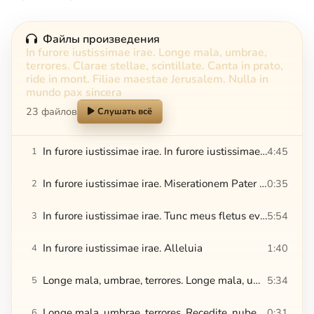
Файлы произведения
In furore iustissimae irae. Longe mala, umbrae,
terrores. Clarae stellae, scintillate. Canta in prato,
ride in mont. Filiae maestae Jerusalem. Nulla in
mundo pax sincera
23 файлов
Слушать всё
In furore iustissimae irae. In furore iustissimae irae
4:45
1
In furore iustissimae irae. Miserationem Pater piissime
0:35
2
In furore iustissimae irae. Tunc meus fletus evadet laetus
5:54
3
In furore iustissimae irae. Alleluia
1:40
4
Longe mala, umbrae, terrores. Longe mala, umbrae, terrores
5:34
5
Longe mala, umbrae, terrores. Recedite, nubes et fulgura
0:31
6