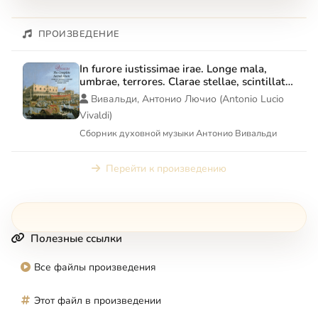
ПРОИЗВЕДЕНИЕ
In furore iustissimae irae. Longe mala,
umbrae, terrores. Clarae stellae, scintillate.
Canta in prato, ride in mont. Filiae maestae
Вивальди, Антонио Лючио (Antonio Lucio
Jerusalem. Nulla in mundo pax sincera
Vivaldi)
Сборник духовной музыки Антонио Вивальди
Перейти к произведению
Полезные ссылки
Все файлы произведения
Этот файл в произведении