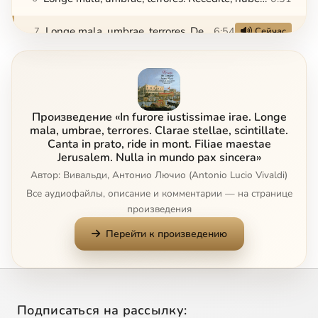
Longe mala, umbrae, terrores. Descende, o coeli vox
6:54
7
Сейчас
Longe mala, umbrae, terrores. Alleluia
2:29
8
Clarae stellae, scintillate. Clarae stellae, scintillate
5:32
9
Произведение «In furore iustissimae irae. Longe
Clarae stellae, scintillate. Coeli repleti iam novo splendore
0:41
10
mala, umbrae, terrores. Clarae stellae, scintillate.
Canta in prato, ride in mont. Filiae maestae
Jerusalem. Nulla in mundo pax sincera»
Clarae stellae, scintillate. Nunc iubilare
2:22
11
Автор: Вивальди, Антонио Лючио (Antonio Lucio Vivaldi)
Все аудиофайлы, описание и комментарии — на странице
Clarae stellae, scintillate. Alleluia
2:24
12
произведения
Canta in prato, ride in monte. Canta in prato, ride in monte
4:09
13
Перейти к произведению
Canta in prato, ride in monte. Saeva fulgescit nobis
0:47
14
Canta in prato, ride in monte. Avenae rusticae sinceri fervida amoris
2:24
15
Подписаться на рассылку: