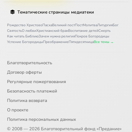
Тематические страницы медиатеки
Рождество Христово
Пасха
Великий пост
Пост
Молитва
Литургия
Бог
Святость
О любви
Христианский брак
Воспитание детей
Смерть
Как читать Библию
Зачем нужна религия
Покров Богородицы
Успение Богородицы
Преображение
Пятидесятница
Все темы →
Благотворительность
Договор оферты
Регулярные пожертвования
Безопасность платежей
Политика возврата
О проекте
Политика персональных данных
© 2008 — 2026 Благотворительный фонд «Предание»