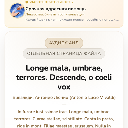
БЛАГОТВОРИТЕЛЬНОСТЬ
Срочная адресная помощь
Лекарства, билеты, госпитализация
Каждый день к нам приходят новые просьбы о помощи.
Часто оказывается, что помощь нужна даже не сегодня –
она нужна была вчера: в приеме лекарств образовался
недопустимый, опасный п…
АУДИОФАЙЛ
ОТДЕЛЬНАЯ СТРАНИЦА ФАЙЛА
Longe mala, umbrae,
terrores. Descende, o coeli
vox
Вивальди, Антонио Лючио (Antonio Lucio Vivaldi)
—
In furore iustissimae irae. Longe mala, umbrae,
terrores. Clarae stellae, scintillate. Canta in prato,
ride in mont. Filiae maestae Jerusalem. Nulla in