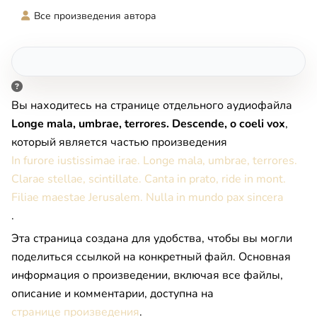
Все произведения автора
Вы находитесь на странице отдельного аудиофайла
Longe mala, umbrae, terrores. Descende, o coeli vox
,
который является частью произведения
In furore iustissimae irae. Longe mala, umbrae, terrores.
Clarae stellae, scintillate. Canta in prato, ride in mont.
Filiae maestae Jerusalem. Nulla in mundo pax sincera
.
Эта страница создана для удобства, чтобы вы могли
поделиться ссылкой на конкретный файл. Основная
информация о произведении, включая все файлы,
описание и комментарии, доступна на
странице произведения
.