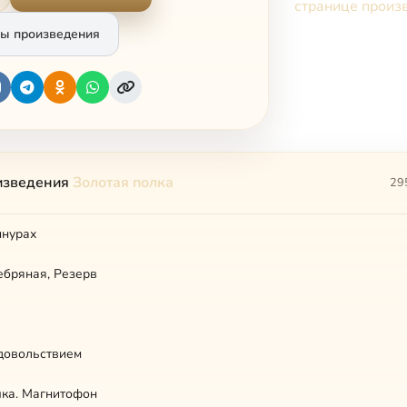
странице произ
ы произведения
изведения
Золотая полка
29
шнурах
ебряная, Резерв
довольствием
чка. Магнитофон