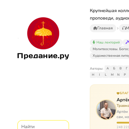
Крупнейшая колле
проповеди, аудио
Главная
М
Наш лекторий
Молитвословы. Богос
Предание.ру
Художественная лите
Авторы:
А
Б
В
Г
H
I
L
M
N
P
БЛА
Артё
Травм
Артём 
сам, н
И кр…
248 223