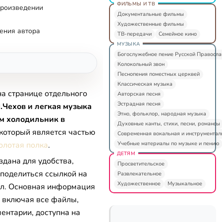
ФИЛЬМЫ И ТВ
произведении
Документальные фильмы
Художественные фильмы
ения автора
ТВ-передачи
Семейное кино
МУЗЫКА
Богослужебное пение Русской Правосл
Колокольный звон
Песнопения поместных церквей
Классическая музыка
на странице отдельного
Авторская песня
Эстрадная песня
.Чехов и легкая музыка
Этно, фольклор, народная музыка
м холодильник в
Духовные канты, стихи, песни, романсы
 который является частью
Современная вокальная и инструментал
Учебные материалы по музыке и пению
олотая полка
.
ДЕТЯМ
здана для удобства,
Просветительское
 поделиться ссылкой на
Развлекательное
Художественное
Музыкальное
л. Основная информация
, включая все файлы,
ентарии, доступна на