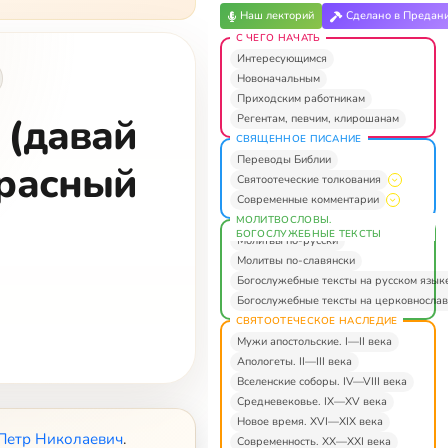
Наш лекторий
Сделано в Предан
С ЧЕГО НАЧАТЬ
Интересующимся
Новоначальным
Приходским работникам
 (давай
Регентам, певчим, клирошанам
СВЯЩЕННОЕ ПИСАНИЕ
Переводы Библии
красный
Святоотеческие толкования
Современные комментарии
МОЛИТВОСЛОВЫ.
БОГОСЛУЖЕБНЫЕ ТЕКСТЫ
Молитвы по-русски
Молитвы по-славянски
Богослужебные тексты на русском язык
Богослужебные тексты на церковнослав
СВЯТООТЕЧЕСКОЕ НАСЛЕДИЕ
Мужи апостольские. I—II века
Апологеты. II—III века
Вселенские соборы. IV—VIII века
Средневековье. IX—XV века
Новое время. XVI—XIX века
Петр Николаевич
.
Современность. XX—XXI века