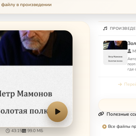
 файлу в произведении
ПРОИЗВЕДЕ
Зол
М
Авто
поэт
где 
чита
дели
Перей
Полезные сс
Все файлы п
43:15
99.0 МБ