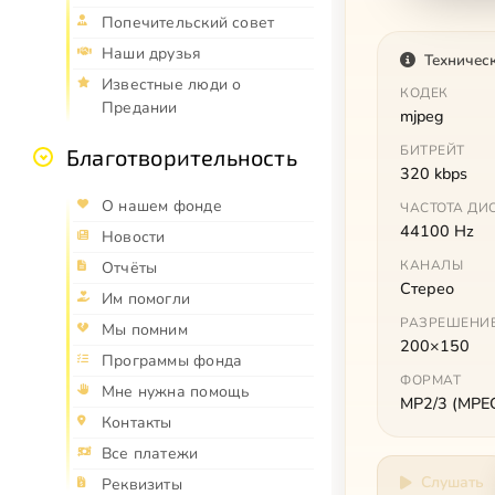
Попечительский совет
Наши друзья
Техничес
Известные люди о
КОДЕК
Предании
mjpeg
БИТРЕЙТ
Благотворительность
320 kbps
О нашем фонде
ЧАСТОТА ДИ
44100 Hz
Новости
КАНАЛЫ
Отчёты
Стерео
Им помогли
РАЗРЕШЕНИ
Мы помним
200×150
Программы фонда
ФОРМАТ
Мне нужна помощь
MP2/3 (MPEG 
Контакты
Все платежи
Слушать
Реквизиты