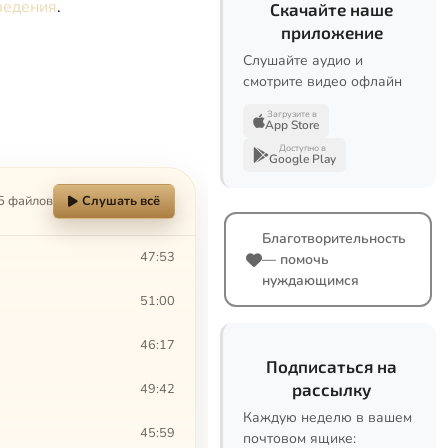
ведения
.
Скачайте наше
приложение
Слушайте аудио и
смотрите видео офлайн
Загрузите в
App Store
Доступно в
Google Play
5 файлов
Слушать всё
Благотворительность
47:53
— помочь
нуждающимся
51:00
46:17
Подписаться на
рассылку
49:42
Каждую неделю в вашем
45:59
почтовом ящике: