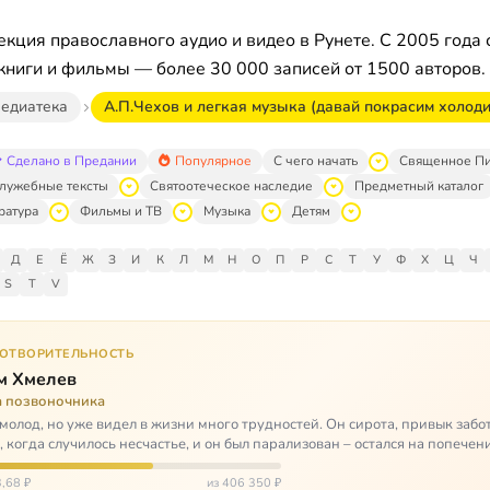
кция православного аудио и видео в Рунете. С 2005 года 
книги и фильмы — более 30 000 записей от 1500 авторов.
едиатека
А.П.Чехов и легкая музыка (давай покрасим холод
Сделано в Предании
Популярное
С чего начать
Священное П
лужебные тексты
Святоотеческое наследие
Предметный каталог
ратура
Фильмы и ТВ
Музыка
Детям
Д
Е
Ё
Ж
З
И
К
Л
М
Н
О
П
Р
С
Т
У
Ф
Х
Ц
Ч
S
T
V
ГОТВОРИТЕЛЬНОСТЬ
м Хмелев
а позвоночника
молод, но уже видел в жизни много трудностей. Он сирота, привык забот
о, когда случилось несчастье, и он был парализован – остался на попечен
,68 ₽
из 406 350 ₽