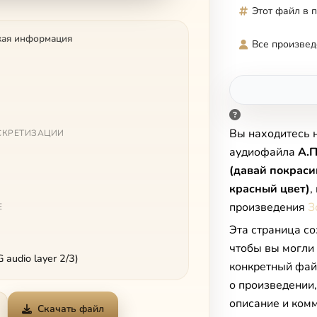
Этот файл в 
кая информация
Все произвед
Вы находитесь 
СКРЕТИЗАЦИИ
аудиофайла
А.П
(давай покраси
красный цвет)
,
произведения
З
Е
Эта страница со
чтобы вы могли
audio layer 2/3)
конкретный фай
о произведении
описание и комм
Скачать файл