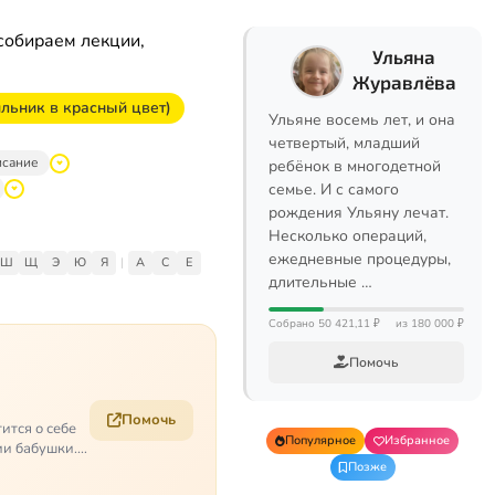
собираем лекции,
Ульяна
Журавлёва
ильник в красный цвет)
Ульяне восемь лет, и она
четвертый, младший
исание
ребёнок в многодетной
семье. И с самого
рождения Ульяну лечат.
Несколько операций,
ежедневные процедуры,
Ш
Щ
Э
Ю
Я
|
A
C
E
длительные …
Собрано 50 421,11 ₽
из 180 000 ₽
Помочь
Помочь
ится о себе
Популярное
Избранное
ии бабушки.
Позже