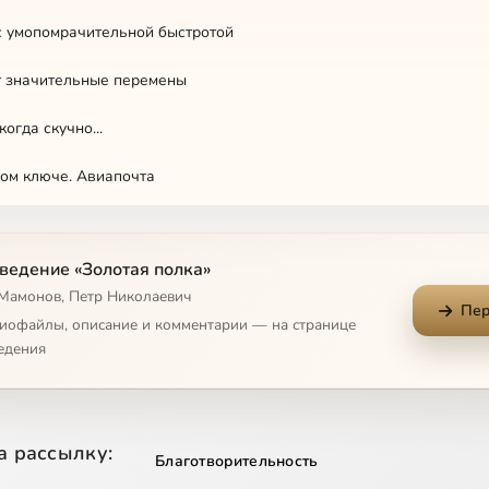
с умопомрачительной быстротой
т значительные перемены
когда скучно...
ом ключе. Авиапочта
пертехнологий
ведение «Золотая полка»
 Мамонов, Петр Николаевич
Пер
 музыка
диофайлы, описание и комментарии — на странице
едения
цифре 13 и прочей ерунде
 помнить о смертном часе
а рассылку:
Благотворительность