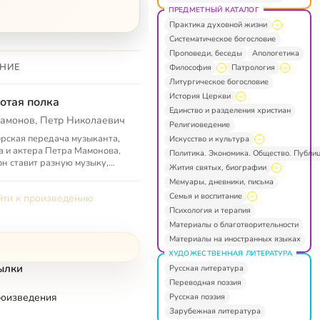
ПРЕДМЕТНЫЙ КАТАЛОГ
Практика духовной жизни
Систематическое богословие
Проповеди, беседы
Апологетика
НИЕ
Философия
Патрология
Литургическое богословие
История Церкви
отая полка
Единство и разделения христиан
амонов, Петр Николаевич
Религиоведение
рская передача музыканта,
Искусство и культура
а и актера Петра Мамонова,
Политика. Экономика. Общество. Публи
он ставит разную музыку,
Жития святых, биографии
ет святых отцов, стихи и
Мемуары, дневники, письма
тся прочими радостями
Семья и воспитание
ти к произведению
Психология и терапия
Материалы о благотворительности
Материалы на иностранных языках
ХУДОЖЕСТВЕННАЯ ЛИТЕРАТУРА
ылки
Русская литература
Переводная поэзия
роизведения
Русская поэзия
Зарубежная литература