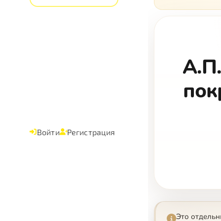
А.П
пок
Войти
Регистрация
Это отдель