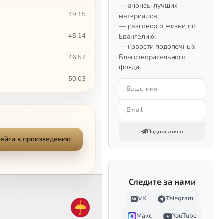
— анонсы лучших
49:15
материалов;
— разговор о жизни по
45:14
Евангелию;
— новости подопечных
Благотворительного
46:57
фонда.
50:03
49:34
50:11
Подписаться
ейти к произведению
50:34
44:16
Следите за нами
42:47
VK
Telegram
45:03
Макс
YouTube