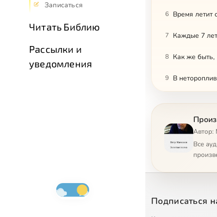
Записаться
6
Время летит 
Читать Библию
7
Каждые 7 ле
Рассылки и
8
Как же быть, 
уведомления
9
В нетороплив
10
В наш век су
Произ
11
45тки
Автор:
12
Независимая
Все ау
произв
13
К вопросу о 
14
Не лишне нам
Подписаться н
15
Майлс Дэвис