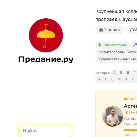
Крупнейшая колле
проповеди, аудио
Главная
М
Наш лекторий
Молитвословы. Богос
Предание.ру
Художественная лите
Авторы:
А
Б
В
Г
H
I
L
M
N
P
БЛА
Артё
Травм
Артём 
сам, н
И кр…
249 273