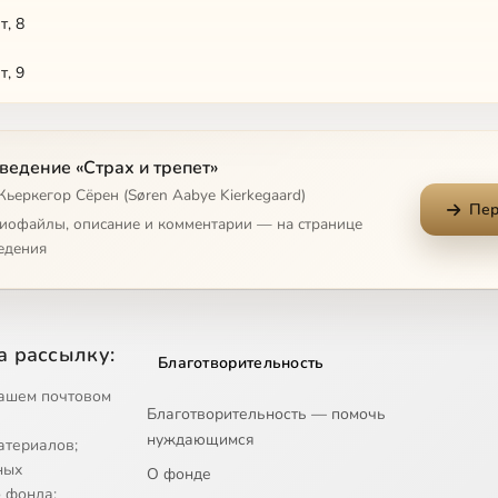
т, 8
т, 9
т, 10
ведение «Страх и трепет»
т, 11
Кьеркегор Сёрен (Søren Aabye Kierkegaard)
Пер
т, 12
диофайлы, описание и комментарии — на странице
едения
т, 13
т, 14
а рассылку:
Благотворительность
т, 15
ашем почтовом
Благотворительность — помочь
т, 16
нуждающимся
атериалов;
т, 17
ных
О фонде
 фонда;