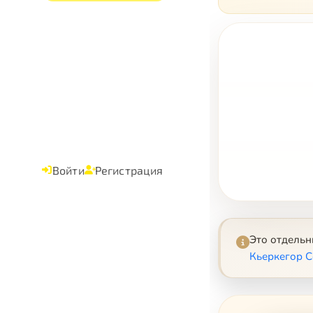
Войти
Регистрация
Это отдель
Кьеркегор С