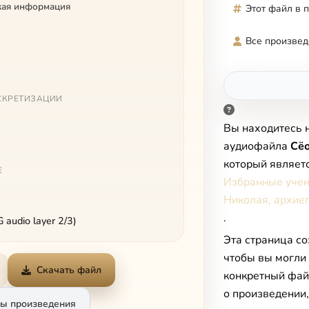
кая информация
Этот файл в 
Все произвед
СКРЕТИЗАЦИИ
Вы находитесь 
аудиофайла
Сёо
который являет
Е
Избранные учен
Николая, архие
.
audio layer 2/3)
Эта страница со
чтобы вы могли
Скачать файл
конкретный фай
о произведении
ы произведения