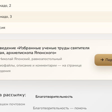
кадо, 2
кадо, 3
сия
ведение «Избранные ученые труды святителя
ая, архиепископа Японского»
 Николай Японский, равноапостольный
Пер
диофайлы, описание и комментарии — на странице
едения
а рассылку:
Благотворительность
ашем почтовом
Благотворительность — помочь