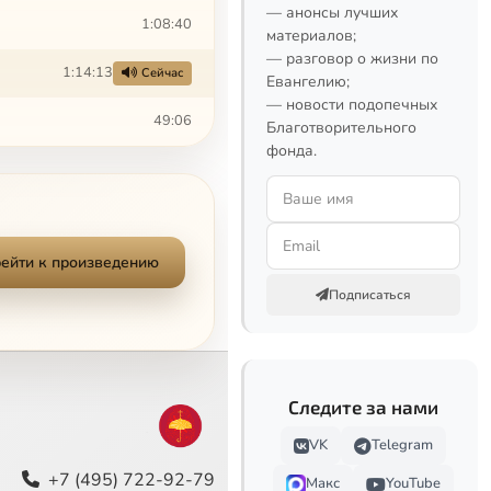
— анонсы лучших
1:08:40
материалов;
— разговор о жизни по
1:14:13
Сейчас
Евангелию;
— новости подопечных
49:06
Благотворительного
фонда.
ейти к произведению
Подписаться
Следите за нами
VK
Telegram
+7 (495) 722-92-79
Макс
YouTube