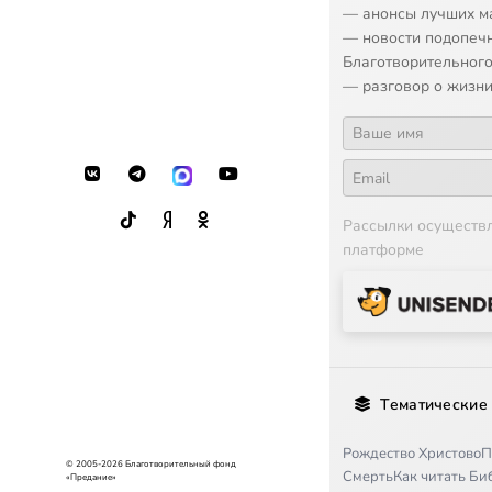
— анонсы лучших м
— новости подопеч
Благотворительного
— разговор о жизни
Рассылки осуществ
платформе
Тематические
Рождество Христово
П
© 2005-2026 Благотворительный фонд
Смерть
Как читать Б
«Предание»