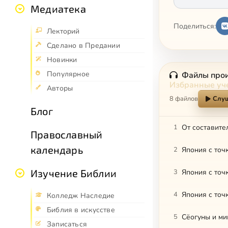
Медиатека
Поделиться:
Лекторий
Сделано в Предании
Новинки
Популярное
Файлы про
Избранные уче
Авторы
8 файлов
Слуш
Блог
1
От составите
Православный
календарь
2
Япония с точ
Изучение Библии
3
Япония с точ
4
Япония с точ
Колледж Наследие
Библия в искусстве
5
Сёогуны и ми
Записаться