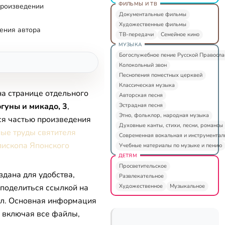
ФИЛЬМЫ И ТВ
произведении
Документальные фильмы
Художественные фильмы
ения автора
ТВ-передачи
Семейное кино
МУЗЫКА
Богослужебное пение Русской Правосл
Колокольный звон
Песнопения поместных церквей
Классическая музыка
на странице отдельного
Авторская песня
гуны и микадо, 3
,
Эстрадная песня
Этно, фольклор, народная музыка
ся частью произведения
Духовные канты, стихи, песни, романсы
ые труды святителя
Современная вокальная и инструментал
пископа Японского
Учебные материалы по музыке и пению
ДЕТЯМ
Просветительское
здана для удобства,
Развлекательное
Художественное
Музыкальное
 поделиться ссылкой на
л. Основная информация
, включая все файлы,