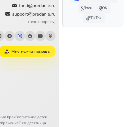
fond@predanie.ru
Дзен
OK
support@predanie.ru
TikTok
(техн.вопросы)
Мне нужна помощь
кий брак
Воспитание детей
ображение
Пятидесятница