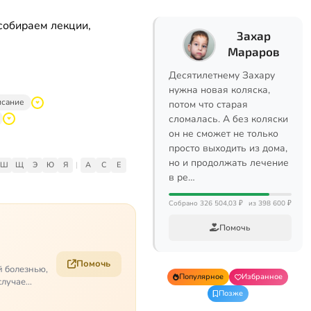
собираем лекции,
Захар
Мараров
Десятилетнему Захару
нужна новая коляска,
исание
потом что старая
сломалась. А без коляски
он не сможет не только
просто выходить из дома,
но и продолжать лечение
Ш
Щ
Э
Ю
Я
|
A
C
E
в ре…
Собрано 326 504,03 ₽
из 398 600 ₽
Помочь
Помочь
й болезнью,
Популярное
Избранное
случае
Позже