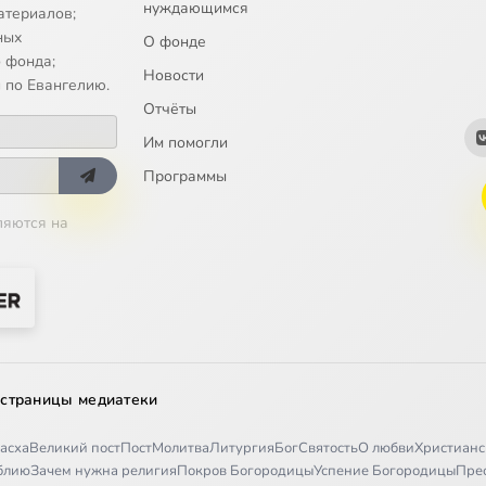
нуждающимся
атериалов;
ных
О фонде
 фонда;
Новости
 по Евангелию.
Отчёты
Им помогли
Программы
ляются на
 страницы медиатеки
асха
Великий пост
Пост
Молитва
Литургия
Бог
Святость
О любви
Христианс
иблию
Зачем нужна религия
Покров Богородицы
Успение Богородицы
Пре