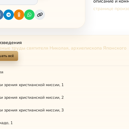
описание и комм
странице произ
изведения
ные труды святителя Николая, архиепископа Японского
ать всё
ля
ки зрения христианской миссии, 1
ки зрения христианской миссии, 2
ки зрения христианской миссии, 3
кадо, 1