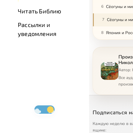
6
Сёогуны и ми
Читать Библию
7
Сёогуны и ми
Рассылки и
уведомления
8
Япония и Рос
Произ
Никол
Автор:
Все ау
произв
Подписаться н
Каждую неделю в в
ящике: