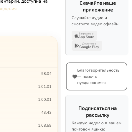
ентарии, доступна на
Скачайте наше
ведения
.
приложение
Слушайте аудио и
смотрите видео офлайн
Загрузите в
App Store
Доступно в
Google Play
Благотворительность
58:04
— помочь
нуждающимся
1:01:01
1:00:01
Подписаться на
43:43
рассылку
Каждую неделю в вашем
1:08:59
почтовом ящике: