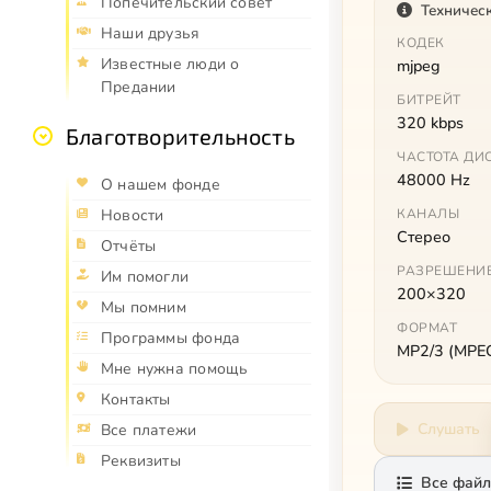
Попечительский совет
Техничес
Наши друзья
КОДЕК
Известные люди о
mjpeg
Предании
БИТРЕЙТ
320 kbps
Благотворительность
ЧАСТОТА ДИ
48000 Hz
О нашем фонде
Новости
КАНАЛЫ
Стерео
Отчёты
РАЗРЕШЕНИ
Им помогли
200×320
Мы помним
ФОРМАТ
Программы фонда
MP2/3 (MPEG 
Мне нужна помощь
Контакты
Слушать
Все платежи
Реквизиты
Все файл