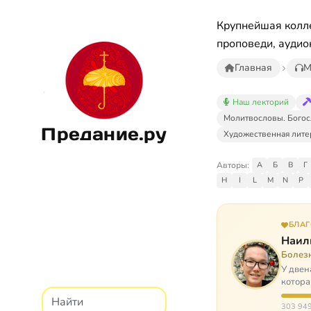
Крупнейшая колле
проповеди, аудио
Главная
М
Наш лекторий
Молитвословы. Богос
Предание.ру
Художественная лите
Авторы:
А
Б
В
Г
H
I
L
M
N
P
БЛА
Наил
Болез
У двен
котора
парали
303 949