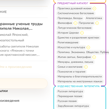
ПРЕДМЕТНЫЙ КАТАЛОГ
Практика духовной жизни
НИЕ
Систематическое богословие
Проповеди, беседы
Апологетика
Философия
Патрология
ранные ученые труды
тителя Николая,
Литургическое богословие
иепископа Японского
История Церкви
иколай Японский,
Единство и разделения христиан
ноапостольный
Религиоведение
работы святителя Николая
Искусство и культура
ского: «Япония с точки
Политика. Экономика. Общество. Публи
ия христианской миссии»,
Жития святых, биографии
гуны и микадо. Исторический
Мемуары, дневники, письма
к по японским источникам»,
ти к произведению
Семья и воспитание
Психология и терапия
Материалы о благотворительности
Материалы на иностранных языках
ХУДОЖЕСТВЕННАЯ ЛИТЕРАТУРА
ылки
Русская литература
Переводная поэзия
роизведения
Русская поэзия
Зарубежная литература