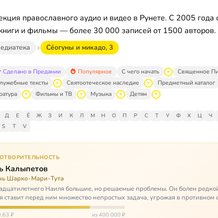
кция православного аудио и видео в Рунете. С 2005 года 
книги и фильмы — более 30 000 записей от 1500 авторов.
едиатека
Сёогуны и микадо, 3
Сделано в Предании
Популярное
С чего начать
Священное П
лужебные тексты
Святоотеческое наследие
Предметный каталог
ратура
Фильмы и ТВ
Музыка
Детям
Д
Е
Ё
Ж
З
И
К
Л
М
Н
О
П
Р
С
Т
У
Ф
Х
Ц
Ч
S
T
V
ГОТВОРИТЕЛЬНОСТЬ
ь Калыпетов
нь Шарко-Мари-Тута
адцатилетнего Наиля большие, но решаемые проблемы. Он болен редко
я ставит перед ним множество непростых задача, угрожая в противном 
зацией и да…
,63 ₽
из 400 000 ₽