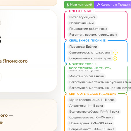
Наш лекторий
Сделано в Предан
С ЧЕГО НАЧАТЬ
Интересующимся
Новоначальным
Приходским работникам
3
Регентам, певчим, клирошанам
СВЯЩЕННОЕ ПИСАНИЕ
Переводы Библии
Святоотеческие толкования
Современные комментарии
а Японского
МОЛИТВОСЛОВЫ.
БОГОСЛУЖЕБНЫЕ ТЕКСТЫ
Молитвы по-русски
Молитвы по-славянски
Богослужебные тексты на русском язык
Богослужебные тексты на церковнослав
СВЯТООТЕЧЕСКОЕ НАСЛЕДИЕ
Мужи апостольские. I—II века
Апологеты. II—III века
Вселенские соборы. IV—VIII века
ого
—
Средневековье. IX—XV века
ии
Новое время. XVI—XIX века
Современность. XX—XXI века