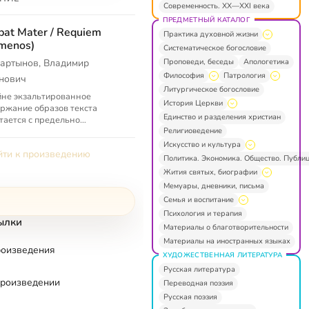
Современность. XX—XXI века
ПРЕДМЕТНЫЙ КАТАЛОГ
bat Mater / Requiem
Практика духовной жизни
menos)
Систематическое богословие
Проповеди, беседы
Апологетика
артынов, Владимир
Философия
Патрология
нович
Литургическое богословие
не экзальтированное
История Церкви
ржание образов текста
Единство и разделения христиан
тается с предельно
Религиоведение
тренной периодичностью
тейших ритмических формул,
Искусство и культура
ти к произведению
этом заключаетс...
Политика. Экономика. Общество. Публи
Жития святых, биографии
Мемуары, дневники, письма
Семья и воспитание
Психология и терапия
ылки
Материалы о благотворительности
Материалы на иностранных языках
роизведения
ХУДОЖЕСТВЕННАЯ ЛИТЕРАТУРА
Русская литература
произведении
Переводная поэзия
Русская поэзия