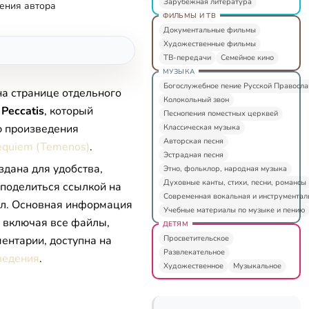
Зарубежная литература
ения автора
ФИЛЬМЫ И ТВ
Документальные фильмы
Художественные фильмы
ТВ-передачи
Семейное кино
МУЗЫКА
Богослужебное пение Русской Правосл
на странице отдельного
Колокольный звон
 Peccatis
, который
Песнопения поместных церквей
ю произведения
Классическая музыка
Авторская песня
Requiem (Temenos)
.
Эстрадная песня
здана для удобства,
Этно, фольклор, народная музыка
Духовные канты, стихи, песни, романсы
 поделиться ссылкой на
Современная вокальная и инструментал
л. Основная информация
Учебные материалы по музыке и пению
, включая все файлы,
ДЕТЯМ
Просветительское
ентарии, доступна на
Развлекательное
ведения
.
Художественное
Музыкальное