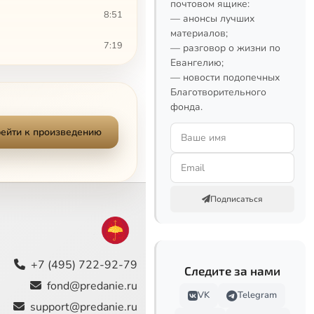
почтовом ящике:
8:51
— анонсы лучших
материалов;
7:19
— разговор о жизни по
Евангелию;
5:23
— новости подопечных
Благотворительного
фонда.
7:58
ейти к произведению
2:38
8:30
Подписаться
+7 (495) 722-92-79
Следите за нами
fond@predanie.ru
VK
Telegram
support@predanie.ru