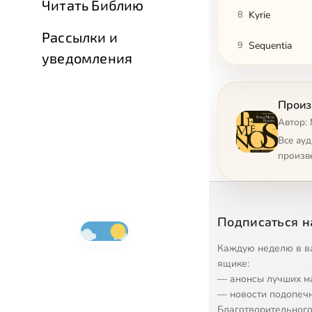
Читать Библию
8
Kyrie
Рассылки и
9
Sequentia
уведомления
10
Offertoriun
Произ
11
Sanctus
Автор:
12
Agnus Dei
Все ау
произв
13
Lux Aeterna
Подписаться н
Каждую неделю в в
ящике:
— анонсы лучших м
— новости подопеч
Благотворительного