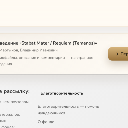
ведение «Stabat Mater / Requiem (Temenos)»
 Мартынов, Владимир Иванович
Пер
диофайлы, описание и комментарии — на странице
едения
а рассылку:
Благотворительность
ашем почтовом
Благотворительность — помочь
нуждающимся
атериалов;
ных
О фонде
 фонда;