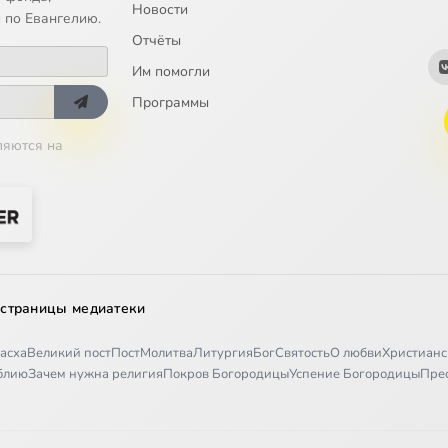
Новости
 по Евангелию.
Отчёты
Им помогли
Программы
ляются на
 страницы медиатеки
асха
Великий пост
Пост
Молитва
Литургия
Бог
Святость
О любви
Христианс
иблию
Зачем нужна религия
Покров Богородицы
Успение Богородицы
Пре