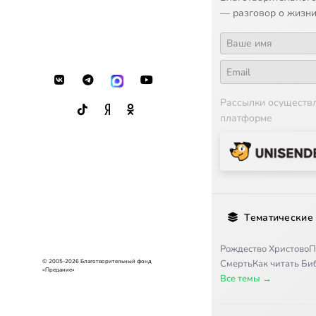
— разговор о жизни
Рассылки осуществ
платформе
Тематические
Рождество Христово
П
© 2005-2026 Благотворительный фонд
Смерть
Как читать Б
«Предание»
Все темы →