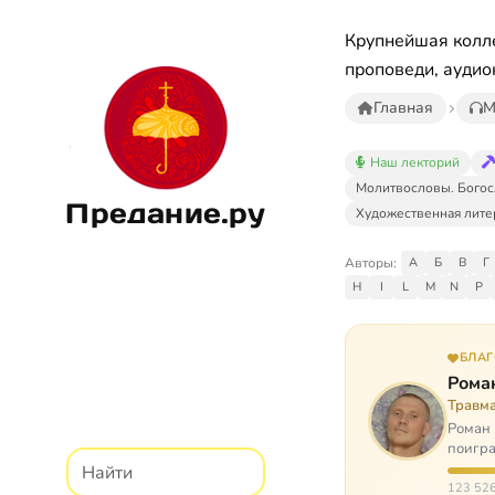
Крупнейшая колле
проповеди, аудио
Главная
М
Наш лекторий
Молитвословы. Богос
Предание.ру
Художественная лите
Авторы:
А
Б
В
Г
H
I
L
M
N
P
БЛА
Рома
Травм
Роман 
поигра
автоав
123 526