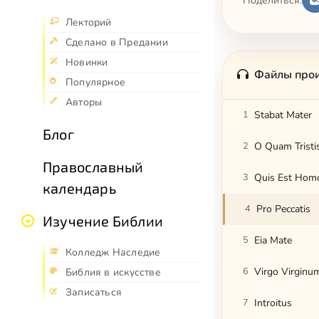
Поделиться:
Лекторий
Сделано в Предании
Новинки
Файлы про
Популярное
Авторы
1
Stabat Mater
Блог
2
O Quam Tristi
Православный
3
Quis Est Hom
календарь
4
Pro Peccatis
Изучение Библии
5
Eia Mate
Колледж Наследие
6
Virgo Virginu
Библия в искусстве
Записаться
7
Introitus