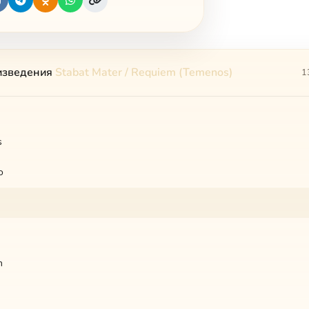
изведения
Stabat Mater / Requiem (Temenos)
1
s
o
m