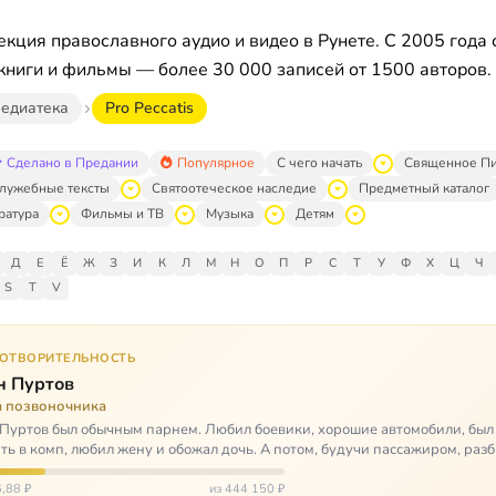
кция православного аудио и видео в Рунете. С 2005 года 
книги и фильмы — более 30 000 записей от 1500 авторов.
едиатека
Pro Peccatis
Сделано в Предании
Популярное
С чего начать
Священное П
лужебные тексты
Святоотеческое наследие
Предметный каталог
ратура
Фильмы и ТВ
Музыка
Детям
Д
Е
Ё
Ж
З
И
К
Л
М
Н
О
П
Р
С
Т
У
Ф
Х
Ц
Ч
S
T
V
ГОТВОРИТЕЛЬНОСТЬ
н Пуртов
а позвоночника
Пуртов был обычным парнем. Любил боевики, хорошие автомобили, был
ть в комп, любил жену и обожал дочь. А потом, будучи пассажиром, разб
арии и тепе…
,88 ₽
из 444 150 ₽