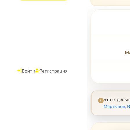
М
Войти
Регистрация
Это отдель
Мартынов, 