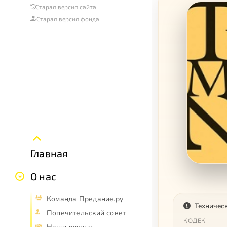
Старая версия сайта
Старая версия фонда
Главная
О нас
Команда Предание.ру
Техничес
Попечительский совет
КОДЕК