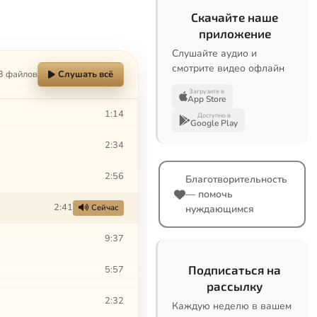
Скачайте наше
приложение
Слушайте аудио и
смотрите видео офлайн
3 файлов
Слушать всё
Загрузите в
App Store
1:14
Доступно в
Google Play
2:34
2:56
Благотворительность
— помочь
2:41
Сейчас
нуждающимся
9:37
Подписаться на
5:57
рассылку
2:32
Каждую неделю в вашем