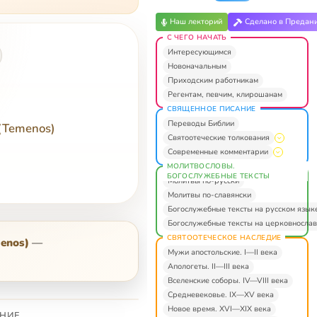
Наш лекторий
Сделано в Предан
С ЧЕГО НАЧАТЬ
Интересующимся
Новоначальным
Приходским работникам
Регентам, певчим, клирошанам
СВЯЩЕННОЕ ПИСАНИЕ
Переводы Библии
 (Temenos)
Святоотеческие толкования
Современные комментарии
МОЛИТВОСЛОВЫ.
БОГОСЛУЖЕБНЫЕ ТЕКСТЫ
Молитвы по-русски
Молитвы по-славянски
Богослужебные тексты на русском язык
Богослужебные тексты на церковнослав
СВЯТООТЕЧЕСКОЕ НАСЛЕДИЕ
menos)
—
Мужи апостольские. I—II века
Апологеты. II—III века
Вселенские соборы. IV—VIII века
Средневековье. IX—XV века
Новое время. XVI—XIX века
НИЕ