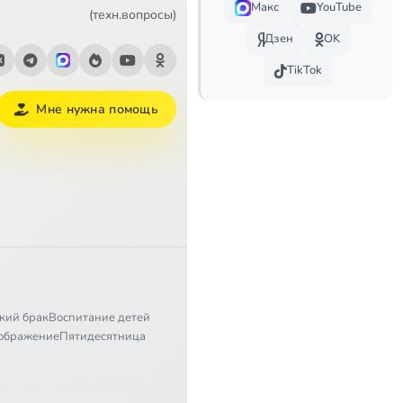
Макс
YouTube
(техн.вопросы)
Дзен
OK
TikTok
Мне нужна помощь
кий брак
Воспитание детей
ображение
Пятидесятница