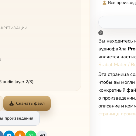
Все произвед
СКРЕТИЗАЦИИ
Вы находитесь 
аудиофайла
Pro
является часть
Е
Stabat Mater / 
Эта страница со
audio layer 2/3)
чтобы вы могли
конкретный фай
о произведении
Скачать файл
описание и комм
странице произ
ы произведения