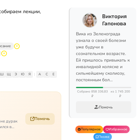
собираем лекции,
Виктория
Гапонова
Вика из Зеленограда
узнала о своей болезни
исание
уже будучи в
сознательном возрасте.
Ей пришлось привыкать к
инвалидной коляске и
сильнейшему сколиозу,
Ш
Щ
Э
Ю
Я
|
A
C
E
постоянным бол…
Собрано 858 336,83
из 1 745 200
₽
₽
Помочь
Помочь
 не дурак
ился в
Популярное
Избранное
Позже