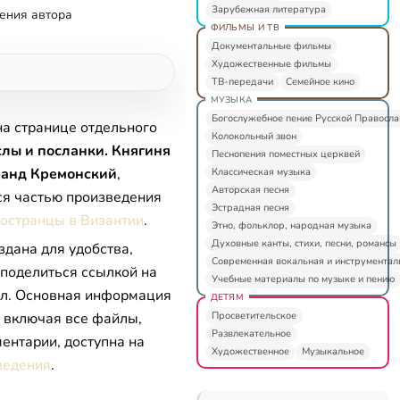
Зарубежная литература
ения автора
ФИЛЬМЫ И ТВ
Документальные фильмы
Художественные фильмы
ТВ-передачи
Семейное кино
МУЗЫКА
Богослужебное пение Русской Правосл
на странице отдельного
Колокольный звон
лы и посланки. Княгиня
Песнопения поместных церквей
ранд Кремонский
,
Классическая музыка
Авторская песня
ся частью произведения
Эстрадная песня
ностранцы в Византии
.
Этно, фольклор, народная музыка
Духовные канты, стихи, песни, романсы
здана для удобства,
Современная вокальная и инструментал
 поделиться ссылкой на
Учебные материалы по музыке и пению
л. Основная информация
ДЕТЯМ
Просветительское
, включая все файлы,
Развлекательное
ентарии, доступна на
Художественное
Музыкальное
ведения
.