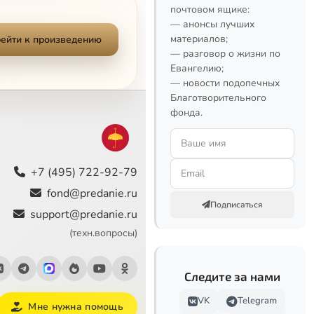
почтовом ящике:
— анонсы лучших
материалов;
ейти к произведению
— разговор о жизни по
Евангелию;
— новости подопечных
Благотворительного
фонда.
+7 (495) 722-92-79
fond@predanie.ru
Подписаться
support@predanie.ru
(техн.вопросы)
Следите за нами
VK
Telegram
Мне нужна помощь