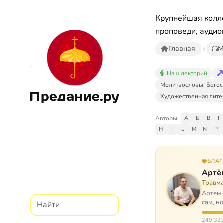
Крупнейшая колле
проповеди, аудио
Главная
М
Наш лекторий
Молитвословы. Богос
Предание.ру
Художественная лите
Авторы:
А
Б
В
Г
H
I
L
M
N
P
БЛА
Артё
Травм
Артём 
сам, н
И кр…
249 323