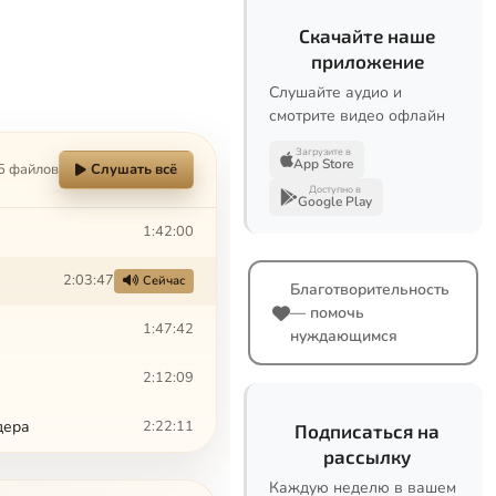
Скачайте наше
приложение
Слушайте аудио и
смотрите видео офлайн
Загрузите в
App Store
5 файлов
Слушать всё
Доступно в
Google Play
1:42:00
2:03:47
Сейчас
Благотворительность
— помочь
1:47:42
нуждающимся
2:12:09
дера
2:22:11
Подписаться на
рассылку
Каждую неделю в вашем