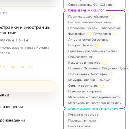
Современность. XX—XXI века
ПРЕДМЕТНЫЙ КАТАЛОГ
НИЕ
Практика духовной жизни
Систематическое богословие
странки и иностранцы
Проповеди, беседы
Апологетика
изантии
Философия
Патрология
Литургическое богословие
ляхтин, Роман
История Церкви
-курс византиниста Романа
Единство и разделения христиан
хтина
Религиоведение
Искусство и культура
ти к произведению
Политика. Экономика. Общество. Публи
Жития святых, биографии
Мемуары, дневники, письма
Семья и воспитание
Психология и терапия
ылки
Материалы о благотворительности
Материалы на иностранных языках
роизведения
ХУДОЖЕСТВЕННАЯ ЛИТЕРАТУРА
Русская литература
произведении
Переводная поэзия
Русская поэзия