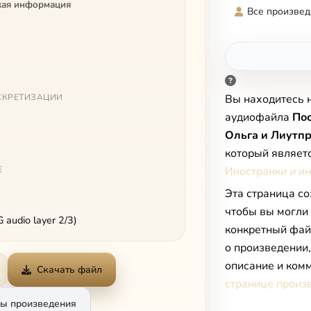
кая информация
Все произвед
СКРЕТИЗАЦИИ
Вы находитесь 
аудиофайла
Пос
Ольга и Лиутп
который являет
Е
Иностранки и и
Эта страница со
чтобы вы могли
audio layer 2/3)
конкретный фай
о произведении
описание и комм
Скачать файл
странице произ
ы произведения