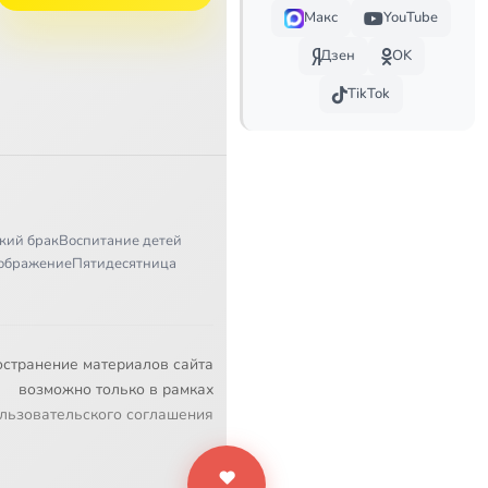
Макс
YouTube
Дзен
OK
TikTok
кий брак
Воспитание детей
ображение
Пятидесятница
остранение материалов сайта
возможно только в рамках
льзовательского соглашения