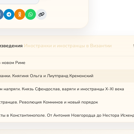
изведения
Иностранки и иностранцы в Византии
в новом Риме
ланки. Княгиня Ольга и Лиутпранд Кремонский
ам напряги. Князь Сфендослав, варяги и иностранцы X-XI века
странцев. Революция Комнинов и новый порядок
сты в Константинополе. От Антония Новгородца до Нестора Искен