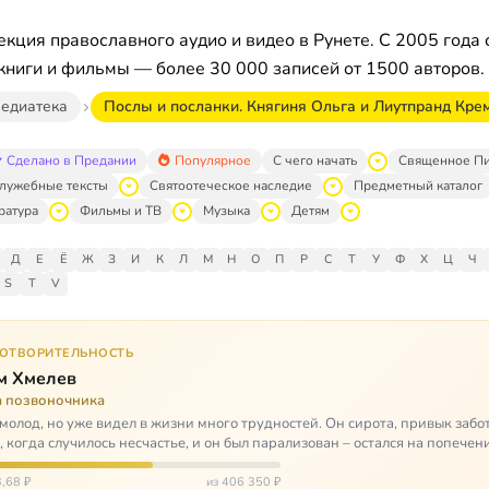
кция православного аудио и видео в Рунете. С 2005 года 
книги и фильмы — более 30 000 записей от 1500 авторов.
едиатека
Послы и посланки. Княгиня Ольга и Лиутпранд Кре
Сделано в Предании
Популярное
С чего начать
Священное П
лужебные тексты
Святоотеческое наследие
Предметный каталог
ратура
Фильмы и ТВ
Музыка
Детям
Д
Е
Ё
Ж
З
И
К
Л
М
Н
О
П
Р
С
Т
У
Ф
Х
Ц
Ч
S
T
V
ГОТВОРИТЕЛЬНОСТЬ
м Хмелев
а позвоночника
молод, но уже видел в жизни много трудностей. Он сирота, привык забот
о, когда случилось несчастье, и он был парализован – остался на попечен
,68 ₽
из 406 350 ₽