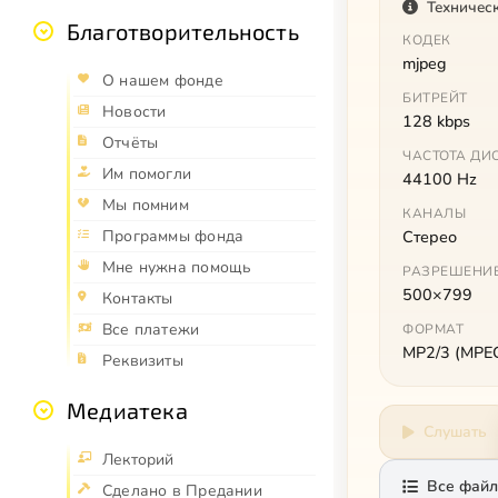
Техничес
Благотворительность
КОДЕК
mjpeg
О нашем фонде
БИТРЕЙТ
Новости
128 kbps
Отчёты
ЧАСТОТА ДИ
Им помогли
44100 Hz
Мы помним
КАНАЛЫ
Программы фонда
Стерео
Мне нужна помощь
РАЗРЕШЕНИ
500×799
Контакты
Все платежи
ФОРМАТ
MP2/3 (MPEG 
Реквизиты
Медиатека
Слушать
Лекторий
Все файл
Сделано в Предании