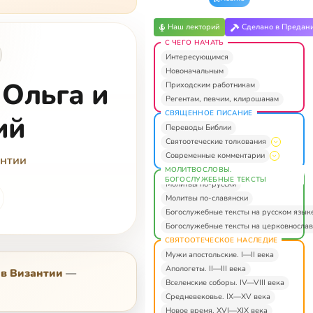
Наш лекторий
Сделано в Предан
С ЧЕГО НАЧАТЬ
Интересующимся
Новоначальным
 Ольга и
Приходским работникам
Регентам, певчим, клирошанам
СВЯЩЕННОЕ ПИСАНИЕ
ий
Переводы Библии
Святоотеческие толкования
Современные комментарии
антии
МОЛИТВОСЛОВЫ.
БОГОСЛУЖЕБНЫЕ ТЕКСТЫ
Молитвы по-русски
Молитвы по-славянски
Богослужебные тексты на русском язык
Богослужебные тексты на церковнослав
СВЯТООТЕЧЕСКОЕ НАСЛЕДИЕ
Мужи апостольские. I—II века
Апологеты. II—III века
 в Византии
—
Вселенские соборы. IV—VIII века
Средневековье. IX—XV века
Новое время. XVI—XIX века