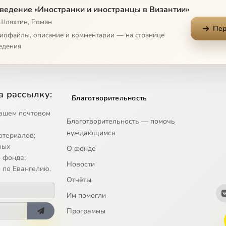
ведение «Иностранки и иностранцы в Византии»
 Шляхтин, Роман
Пер
диофайлы, описание и комментарии — на странице
едения
а рассылку:
Благотворительность
ашем почтовом
Благотворительность — помочь
нуждающимся
атериалов;
ных
О фонде
 фонда;
Новости
 по Евангелию.
Отчёты
Им помогли
Программы