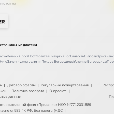
ляются на
 страницы медиатеки
асха
Великий пост
Пост
Молитва
Литургия
Бог
Святость
О любви
Христианс
иблию
Зачем нужна религия
Покров Богородицы
Успение Богородицы
Пре
ть
|
Договор оферты
|
Регулярные пожертвования
|
Распр
ежей
|
Политика возврата
|
О проекте
|
ьных данных
По
готворительный фонд «Предание» НКО №7712031589
асно ст.582 ГК РФ. Без налога (НДС)
|