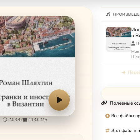
ПРОИЗВЕДЕ
Ино
в В
Ш
Мини
Шля
Перей
Полезные сс
Все файлы п
2:03:47
113.6 МБ
Этот файл в 