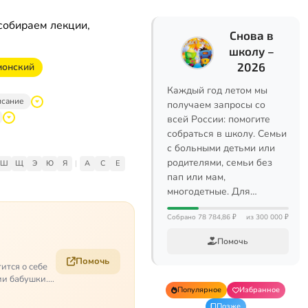
собираем лекции,
Снова в
школу –
2026
монский
Каждый год летом мы
исание
получаем запросы со
всей России: помогите
собраться в школу. Семьи
с больными детьми или
родителями, семьи без
Ш
Щ
Э
Ю
Я
|
A
C
E
пап или мам,
многодетные. Для…
Собрано 78 784,86 ₽
из 300 000 ₽
Помочь
Помочь
ится о себе
ии бабушки.
Популярное
Избранное
Позже