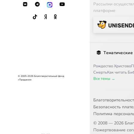
Рассылки осуществ
платформе
Тематические
Рождество Христово
П
Смерть
Как читать Б
© 2005-2026 Благотворительный фонд
Все темы →
«Предание»
Благотворительнос
Безопасность плат
Политика персонал
© 2008 — 2026 Бла
Пожертвование согл