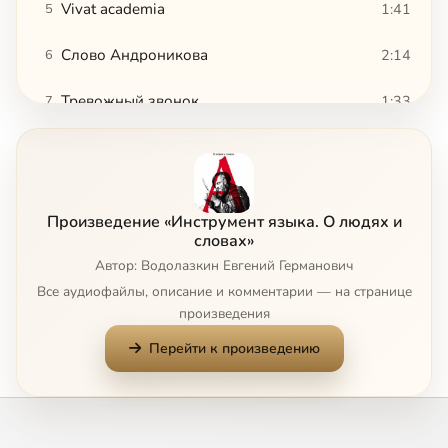
Vivat academia
1:41
5
Слово Андроникова
2:14
6
Тревожный звонок
1:33
7
Два Александра
2:47
8
Сумерки демократии
4:43
9
Произведение «Инструмент языка. О людях и
Omnia mea mecum porto
1:35
10
словах»
Автор: Водолазкин Евгений Германович
1810 рублей
6:55
11
Все аудиофайлы, описание и комментарии — на странице
произведения
Противопожарное
1:34
12
Перейти к произведению
Подчеркнуто вежлив
2:04
13
О марксизме в египтологии
2:13
14