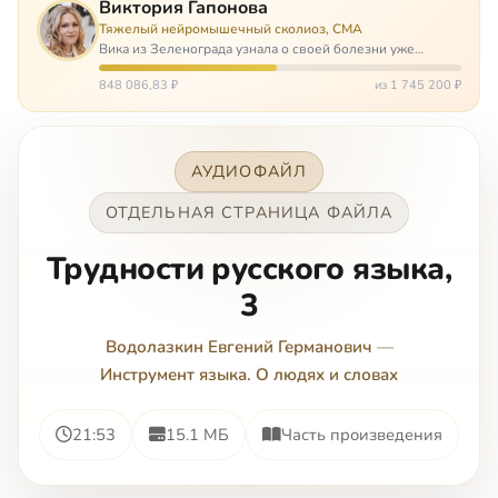
Виктория Гапонова
Тяжелый нейромышечный сколиоз, СМА
Вика из Зеленограда узнала о своей болезни уже
будучи в сознательном возрасте. Ей пришлось
привыкать к инвалидной коляске и сильнейшему
848 086,83 ₽
из 1 745 200 ₽
сколиозу, постоянным болям и растущей беспом…
АУДИОФАЙЛ
ОТДЕЛЬНАЯ СТРАНИЦА ФАЙЛА
Трудности русского языка,
3
Водолазкин Евгений Германович
—
Инструмент языка. О людях и словах
21:53
15.1 МБ
Часть произведения