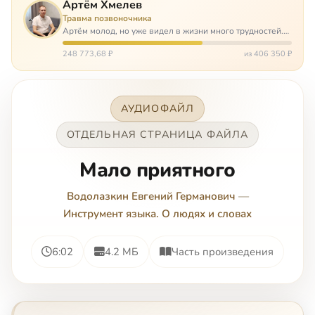
Артём Хмелев
Травма позвоночника
Артём молод, но уже видел в жизни много трудностей.
Он сирота, привык заботится о себе сам, но, когда
случилось несчастье, и он был парализован – остался на
248 773,68 ₽
из 406 350 ₽
попечении бабушки. И кр…
АУДИОФАЙЛ
ОТДЕЛЬНАЯ СТРАНИЦА ФАЙЛА
Мало приятного
Водолазкин Евгений Германович
—
Инструмент языка. О людях и словах
6:02
4.2 МБ
Часть произведения