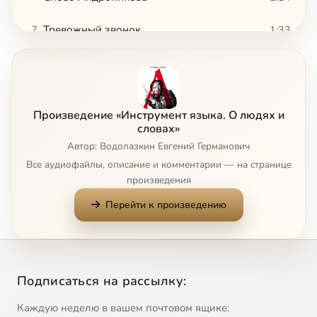
Тревожный звонок
1:33
7
Два Александра
2:47
8
Сумерки демократии
4:43
9
Произведение «Инструмент языка. О людях и
Omnia mea mecum porto
1:35
10
словах»
Автор: Водолазкин Евгений Германович
1810 рублей
6:55
11
Все аудиофайлы, описание и комментарии — на странице
произведения
Противопожарное
1:34
12
Перейти к произведению
Подчеркнуто вежлив
2:04
13
О марксизме в египтологии
2:13
14
Подписаться на рассылку:
Хорошее отношение к котам
1:03
15
Каждую неделю в вашем почтовом ящике: