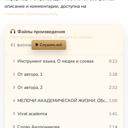
описание и комментарии, доступна на
странице произведения
.
Файлы произведения
Инструмент языка. О людях и словах
61 файлов
Слушать всё
Инструмент языка. О людях и словах
0:23
1
От автора, 1
2:28
2
От автора, 2
2:32
3
МЕЛОЧИ АКАДЕМИЧЕСКОЙ ЖИЗНИ. Обслуживая графа
1:00
4
Vivat academia
1:41
5
Слово Андроникова
2:14
6