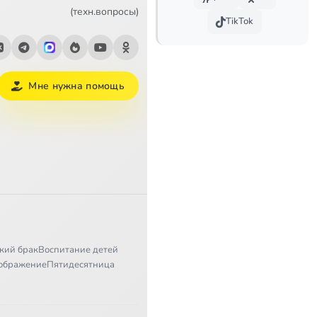
2:05
(техн.вопросы)
TikTok
4:07
0:43
Мне нужна помощь
1:11
1:36
2:36
1:12
4:35
кий брак
Воспитание детей
2:25
ображение
Пятидесятница
3:16