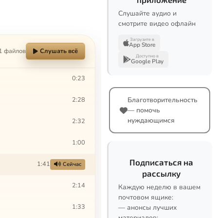
Слушайте аудио и
смотрите видео офлайн
Загрузите в
App Store
1 файлов
Слушать всё
Доступно в
Google Play
0:23
2:28
Благотворительность
— помочь
нуждающимся
2:32
1:00
Подписаться на
1:41
Сейчас
рассылку
2:14
Каждую неделю в вашем
почтовом ящике:
1:33
— анонсы лучших
материалов;