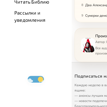
Читать Библию
8
Два Алексан
Рассылки и
9
Сумерки дем
уведомления
10
Omnia mea me
Произ
11
1810 рублей
Автор:
12
Противопожа
Все ау
произв
13
Подчеркнуто
14
О марксизме 
Подписаться н
15
Хорошее отн
Каждую неделю в в
16
Рыбы в пара
ящике:
— анонсы лучших м
17
Отец и сын
— новости подопеч
Благотворительного