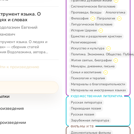
Практика духовной жизни
Систематическое богословие
Проповеди, беседы
Апологетика
трумент языка. О
Философия
Патрология
ях и словах
Литургическое богословие
одолазкин Евгений
История Церкви
манович
Единство и разделения христиан
трумент языка. О людях и
Религиоведение
ах» — сборник статей
Искусство и культура
ния Водолазкина, автора
Политика. Экономика. Общество. Публи
нов «Лавр» и «Авиатор».
Жития святых, биографии
Мемуары, дневники, письма
ти к произведению
Семья и воспитание
Психология и терапия
Материалы о благотворительности
Материалы на иностранных языках
ылки
ХУДОЖЕСТВЕННАЯ ЛИТЕРАТУРА
Русская литература
роизведения
Переводная поэзия
Русская поэзия
Зарубежная литература
произведении
ФИЛЬМЫ И ТВ
Документальные фильмы