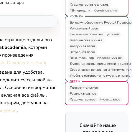
ения автора
Художественные фильмы
ТВ-передачи
Семейное кино
МУЗЫКА
Богослужебное пение Русской Правосл
Колокольный звон
Песнопения поместных церквей
на странице отдельного
Классическая музыка
Авторская песня
at academia
, который
Эстрадная песня
ю произведения
Этно, фольклор, народная музыка
а. О людях и словах
.
Духовные канты, стихи, песни, романсы
Современная вокальная и инструментал
здана для удобства,
Учебные материалы по музыке и пению
 поделиться ссылкой на
ДЕТЯМ
л. Основная информация
Просветительское
Развлекательное
, включая все файлы,
Художественное
Музыкальное
ентарии, доступна на
ведения
.
Скачайте наше
приложение