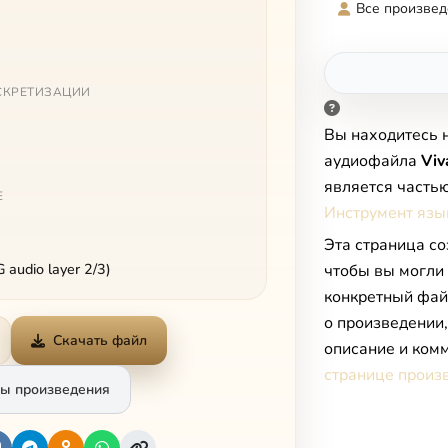
Все произвед
СКРЕТИЗАЦИИ
Вы находитесь 
аудиофайла
Viv
является часть
Е
Инструмент язык
Эта страница со
audio layer 2/3)
чтобы вы могли
конкретный фай
о произведении
Скачать файл
описание и комм
странице произ
ы произведения