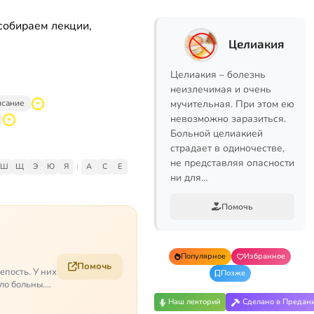
собираем лекции,
Целиакия
Целиакия – болезнь
неизлечимая и очень
исание
мучительная. При этом ею
невозможно заразиться.
Больной целиакией
страдает в одиночестве,
не представляя опасности
Ш
Щ
Э
Ю
Я
|
A
C
E
ни для…
Помочь
Популярное
Избранное
Помочь
епость. У них
Позже
ело больны.…
Наш лекторий
Сделано в Предан