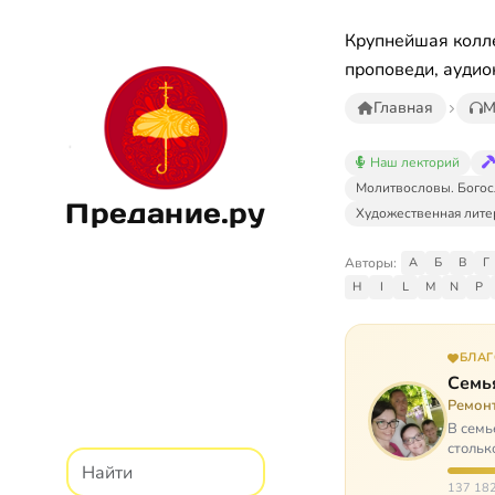
Крупнейшая колле
проповеди, аудио
Главная
М
Наш лекторий
Молитвословы. Богос
Предание.ру
Художественная лите
Авторы:
А
Б
В
Г
H
I
L
M
N
P
БЛА
Семь
Ремон
В семь
стольк
137 182