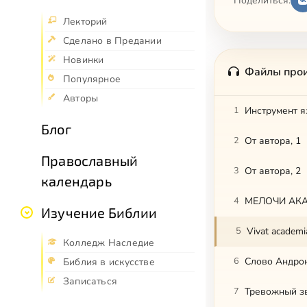
Поделиться:
Лекторий
Сделано в Предании
Новинки
Файлы про
Популярное
Авторы
1
Инструмент я
Блог
2
От автора, 1
Православный
3
От автора, 2
календарь
4
МЕЛОЧИ АКА
Изучение Библии
5
Vivat academi
Колледж Наследие
6
Слово Андро
Библия в искусстве
Записаться
7
Тревожный з