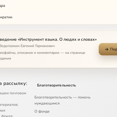
дра
ократии
cum porto
ведение «Инструмент языка. О людях и словах»
 Водолазкин Евгений Германович
Пер
рное
диофайлы, описание и комментарии — на странице
едения
 вежлив
в египтологии
а рассылку:
Благотворительность
ошение к котам
ашем почтовом
Благотворительность — помочь
дном
нуждающимся
атериалов;
ных
О фонде
 фонда;