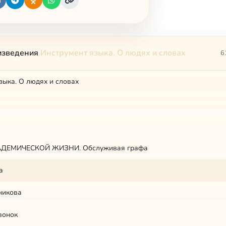
изведения
Инструмент языка. О людях и словах
6
зыка. О людях и словах
ДЕМИЧЕСКОЙ ЖИЗНИ. Обслуживая графа
a
никова
вонок