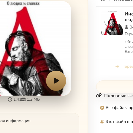
Инс
люд
В
Гер
«Инс
слов
Евге
рома
Перей
Полезные сс
1:41
1.2 МБ
Все файлы п
кая информация
Этот файл в 