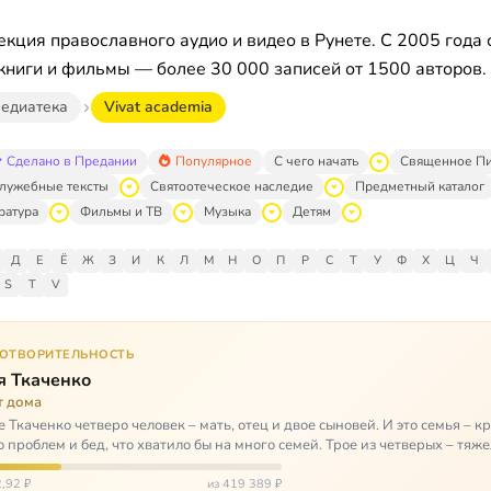
кция православного аудио и видео в Рунете. С 2005 года 
книги и фильмы — более 30 000 записей от 1500 авторов.
едиатека
Vivat academia
Сделано в Предании
Популярное
С чего начать
Священное П
лужебные тексты
Святоотеческое наследие
Предметный каталог
ратура
Фильмы и ТВ
Музыка
Детям
Д
Е
Ё
Ж
З
И
К
Л
М
Н
О
П
Р
С
Т
У
Ф
Х
Ц
Ч
S
T
V
ГОТВОРИТЕЛЬНОСТЬ
я Ткаченко
т дома
е Ткаченко четверо человек – мать, отец и двое сыновей. И это семья – кр
о проблем и бед, что хватило бы на много семей. Трое из четверых – тяж
,92 ₽
из 419 389 ₽