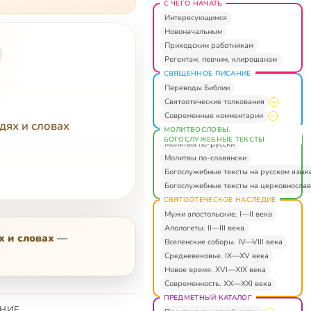
С ЧЕГО НАЧАТЬ
Интересующимся
Новоначальным
Приходским работникам
Регентам, певчим, клирошанам
СВЯЩЕННОЕ ПИСАНИЕ
Переводы Библии
Святоотеческие толкования
Современные комментарии
дях и словах
МОЛИТВОСЛОВЫ.
БОГОСЛУЖЕБНЫЕ ТЕКСТЫ
Молитвы по-русски
Молитвы по-славянски
Богослужебные тексты на русском язык
Богослужебные тексты на церковнослав
СВЯТООТЕЧЕСКОЕ НАСЛЕДИЕ
Мужи апостольские. I—II века
Апологеты. II—III века
х и словах
—
Вселенские соборы. IV—VIII века
Средневековье. IX—XV века
Новое время. XVI—XIX века
Современность. XX—XXI века
ПРЕДМЕТНЫЙ КАТАЛОГ
НИЕ