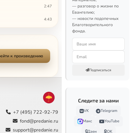
— разговор о жизни по
2:47
Евангелию;
— новости подопечных
4:43
Благотворительного
фонда.
1:35
6:55
ейти к произведению
1:34
Подписаться
2:04
2:13
1:03
Следите за нами
5:27
VK
Telegram
+7 (495) 722-92-79
fond@predanie.ru
Макс
YouTube
1:07
support@predanie.ru
Дзен
OK