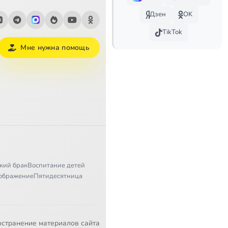
Дзен
OK
46:24
TikTok
47:38
Мне нужна помощь
45:48
42:03
47:53
47:07
48:47
кий брак
Воспитание детей
46:36
ображение
Пятидесятница
45:05
47:23
остранение материалов сайта