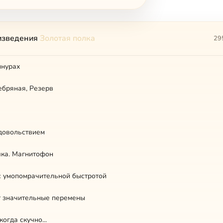
изведения
Золотая полка
29
шнурах
ебряная, Резерв
довольствием
чка. Магнитофон
с умопомрачительной быстротой
т значительные перемены
когда скучно...