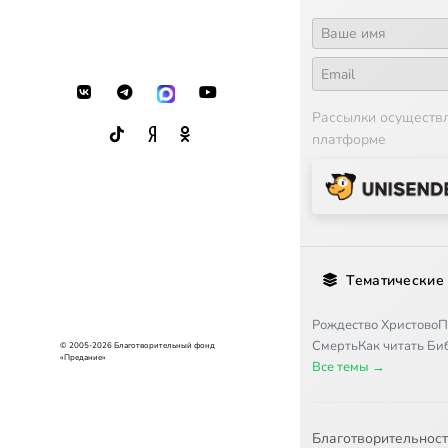
19
Светлый пра
20
Только сумас
Рассылки осуществ
21
По причине у
платформе
22
Проснулся с 
23
Оказывается,
24
Нашим самым
Тематические
25
Не мысля гор
Рождество Христово
П
26
Наступил Вел
Смерть
Как читать Б
© 2005-2026 Благотворительный фонд
«Предание»
Все темы →
27
Читаю не все
28
Великий пок
Благотворительнос