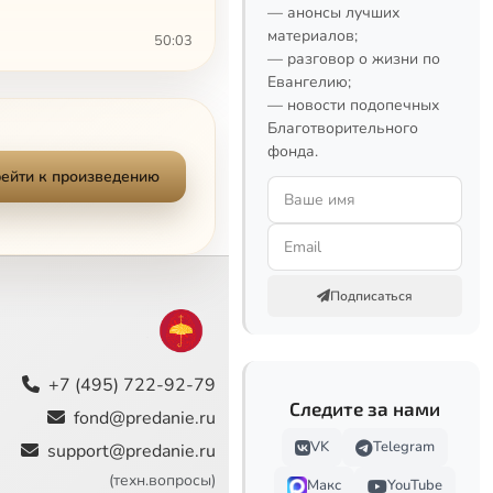
— анонсы лучших
материалов;
50:03
— разговор о жизни по
Евангелию;
49:34
— новости подопечных
Благотворительного
50:11
фонда.
ейти к произведению
50:34
44:16
42:47
Подписаться
45:03
46:26
+7 (495) 722-92-79
Следите за нами
fond@predanie.ru
49:01
VK
Telegram
support@predanie.ru
ителей
48:45
(техн.вопросы)
Макс
YouTube