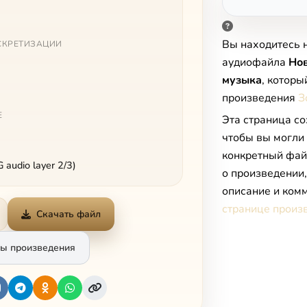
Вы находитесь 
СКРЕТИЗАЦИИ
аудиофайла
Нов
музыка
, которы
произведения
З
Е
Эта страница со
чтобы вы могли
конкретный фай
audio layer 2/3)
о произведении
описание и комм
странице произ
Скачать файл
ы произведения