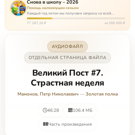
Снова в школу – 2026
Помощь малоимущим семьям
Каждый год летом мы получаем запросы со всей
России: помогите собраться в школу. Семьи с больными
детьми или родителями, семьи без пап или мам,
77 287,26 ₽
из 300 000 ₽
многодетные. Для многих из них покуп…
АУДИОФАЙЛ
ОТДЕЛЬНАЯ СТРАНИЦА ФАЙЛА
Великий Пост #7.
Страстная неделя
Мамонов, Петр Николаевич
—
Золотая полка
46:28
106.4 МБ
Часть произведения