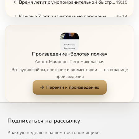
Время летит с умопомрачительной быстротой
49:15
6
Каждые 7 лет значительные перемены
45:14
7
Как же быть, когда скучно...
46:57
8
В неторопливом ключе. Авиапочта
50:03
9
Произведение «Золотая полка»
В наш век супертехнологий
49:34
10
Автор: Мамонов, Петр Николаевич
Все аудиофайлы, описание и комментарии — на странице
45тки
50:11
11
произведения
Перейти к произведению
Независимая музыка
50:34
12
К вопросу о цифре 13 и прочей ерунде
44:16
13
Не лишне нам помнить о смертном часе
42:47
14
Подписаться на рассылку:
Майлс Дэвис
45:03
15
Каждую неделю в вашем почтовом ящике: