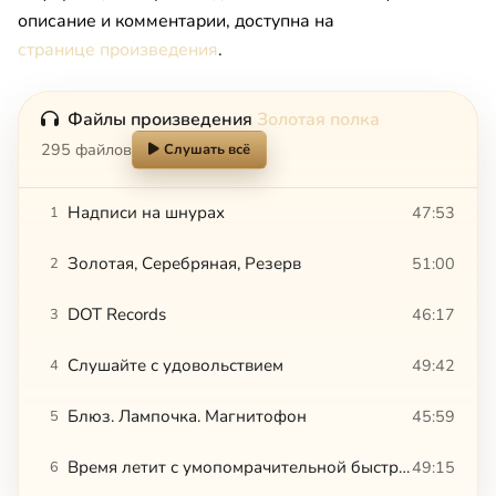
описание и комментарии, доступна на
странице произведения
.
Файлы произведения
Золотая полка
295 файлов
Слушать всё
Надписи на шнурах
47:53
1
Золотая, Серебряная, Резерв
51:00
2
DOT Records
46:17
3
Слушайте с удовольствием
49:42
4
Блюз. Лампочка. Магнитофон
45:59
5
Время летит с умопомрачительной быстротой
49:15
6