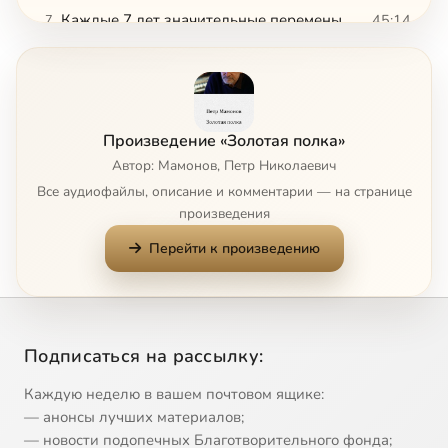
Каждые 7 лет значительные перемены
45:14
7
Как же быть, когда скучно...
46:57
8
В неторопливом ключе. Авиапочта
50:03
9
Произведение «Золотая полка»
В наш век супертехнологий
49:34
10
Автор: Мамонов, Петр Николаевич
Все аудиофайлы, описание и комментарии — на странице
45тки
50:11
11
произведения
Перейти к произведению
Независимая музыка
50:34
12
К вопросу о цифре 13 и прочей ерунде
44:16
13
Не лишне нам помнить о смертном часе
42:47
14
Подписаться на рассылку:
Майлс Дэвис
45:03
15
Каждую неделю в вашем почтовом ящике:
— анонсы лучших материалов;
Майлс Дэвис 2
46:26
16
— новости подопечных Благотворительного фонда;