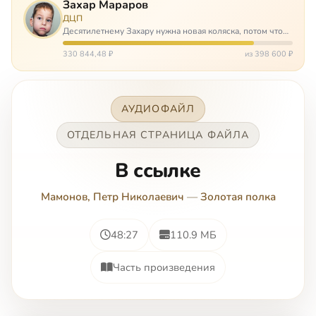
Захар Мараров
ДЦП
Десятилетнему Захару нужна новая коляска, потом что
старая сломалась. А без коляски он не сможет не только
просто выходить из дома, но и продолжать лечение в
330 844,48 ₽
из 398 600 ₽
реабилитационных центр…
АУДИОФАЙЛ
ОТДЕЛЬНАЯ СТРАНИЦА ФАЙЛА
В ссылке
Мамонов, Петр Николаевич
—
Золотая полка
48:27
110.9 МБ
Часть произведения