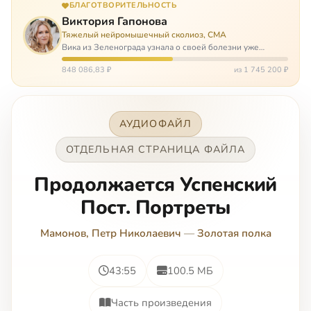
БЛАГОТВОРИТЕЛЬНОСТЬ
Виктория Гапонова
Тяжелый нейромышечный сколиоз, СМА
Вика из Зеленограда узнала о своей болезни уже
будучи в сознательном возрасте. Ей пришлось
привыкать к инвалидной коляске и сильнейшему
848 086,83 ₽
из 1 745 200 ₽
сколиозу, постоянным болям и растущей беспом…
АУДИОФАЙЛ
ОТДЕЛЬНАЯ СТРАНИЦА ФАЙЛА
Продолжается Успенский
Пост. Портреты
Мамонов, Петр Николаевич
—
Золотая полка
43:55
100.5 МБ
Часть произведения