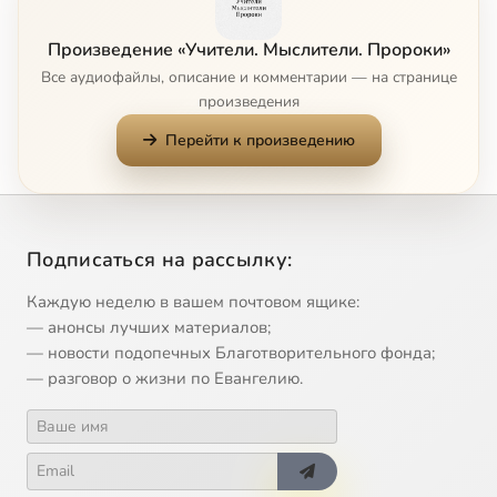
Демосфен
14:00
9
Произведение «Учители. Мыслители. Пророки»
Геродот
14:00
10
Все аудиофайлы, описание и комментарии — на странице
произведения
Фукидид
14:00
11
Перейти к произведению
Аристофан или Комик
13:59
12
Ксенофонт. Часть 1. Философ и воин
13:57
13
Подписаться на рассылку:
Ксенофонт. Часть 2. Прелесть труда на своей земле
14:00
14
Каждую неделю в вашем почтовом ящике:
Страбон или географ
13:59
15
— анонсы лучших материалов;
— новости подопечных Благотворительного фонда;
Плутарх или биограф
13:59
16
— разговор о жизни по Евангелию.
Гиппократ
13:57
17
Аполлоний из Тианы
13:58
18