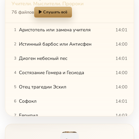
Учители. Мыслители. Пророки
76 файлов
Слушать всё
Аристотель или замена учителя
14:01
1
Истинный барбос или Антисфен
14:00
2
Диоген небесный пес
14:01
3
Состязание Гомера и Гесиода
14:00
4
Отец трагедии Эсхил
14:00
5
Софокл
14:01
6
Еврипид
14:03
7
Фидий
14:00
8