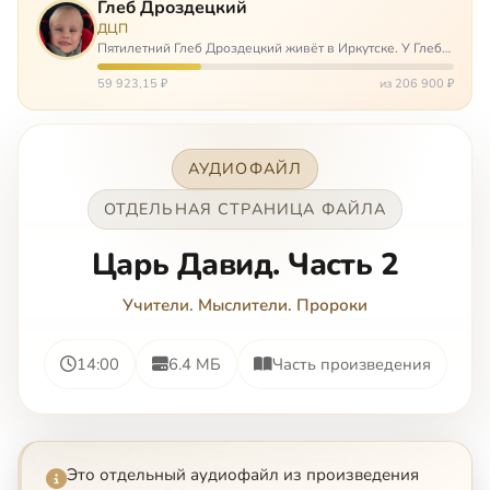
Глеб Дроздецкий
ДЦП
Пятилетний Глеб Дроздецкий живёт в Иркутске. У Глеба
ДЦП из-за перенесённого в младенчестве менингита,
но его положение осложняется эпилепсией, с которой
59 923,15 ₽
из 206 900 ₽
долгое время была невозмож…
АУДИОФАЙЛ
ОТДЕЛЬНАЯ СТРАНИЦА ФАЙЛА
Царь Давид. Часть 2
Учители. Мыслители. Пророки
14:00
6.4 МБ
Часть произведения
Это отдельный аудиофайл из произведения