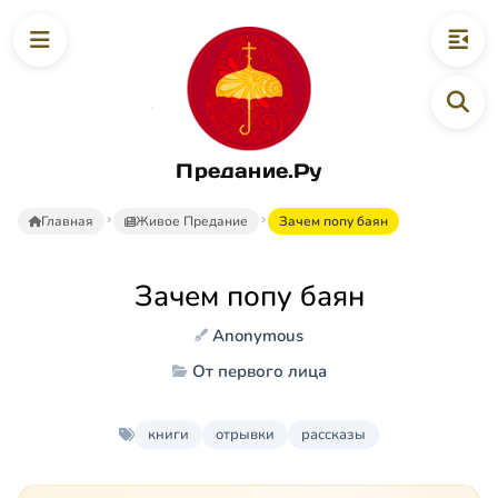
Предание.Ру
Главная
Живое Предание
Зачем попу баян
Зачем попу баян
Anonymous
От первого лица
книги
отрывки
рассказы