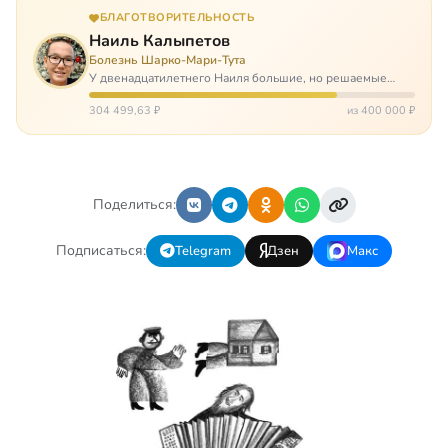
БЛАГОТВОРИТЕЛЬНОСТЬ
Наиль Калыпетов
Болезнь Шарко-Мари-Тута
У двенадцатилетнего Наиля большие, но решаемые
проблемы. Он болен редкой болезнью, которая ставит
перед ним множество непростых задача, угрожая в
304 499,63 ₽
из 400 000 ₽
противном случае парализацией и да…
Поделиться:
Подписаться:
Telegram
Дзен
Макс