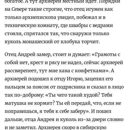
богатое. А тут архиерей местный идет. Порядки
на Севере такие строгие, что отец игумен как
только архиепископа увидел, побежал и в
техническую комнату, где швабры с ведрами
стояли, спрятался так, что снаружи только
куколь монашеский от клобука торчит.
Отец Андрей замер, стоит и думает: «Грамоты с
собой нет, крест и рясу не надел, сейчас архиерей
рассвирепеет, тут мне хана с конфетками». А
архиерей подошел к отцу Игорю, зацепил его
пальцем за поясок от подрясника и сказал в лицо
так по-доброму: «Ты чего такой худой? Тебя
матушка не кормит? Ты ей передай, что, если не
поправишься, я тебя к себе заберу». И пошел
дальше, отца Андрея и куколь из-за двери словно
и не заметил. Архиерея скоро в сибирскую