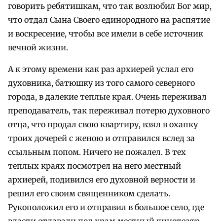
говорить ребятишкам, что так возлюбил Бог мир,
что отдал Сына Своего единородного на распятие
и воскресение, чтобы все имели в себе источник
вечной жизни.
А к этому времени как раз архиерей услал его
духовника, батюшку из того самого северного
города, в далекие теплые края. Очень переживал
преподаватель, так переживал потерю духовного
отца, что продал свою квартиру, взял в охапку
троих дочерей с женою и отправился вслед за
ссыльным попом. Ничего не пожалел. В тех
теплых краях посмотрел на него местный
архиерей, подивился его духовной верности и
решил его своим священником сделать.
Рукоположил его и отправил в большое село, где
власти отдавали под храм местный кинотеатр.