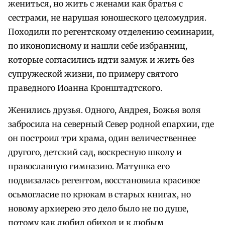
жениться, но жить с женами как братья с
сестрами, не нарушая юношеского целомудрия.
Походили по регентскому отделению семинарии,
по иконописному и нашли себе избранниц,
которые согласились идти замуж и жить без
супружеской жизни, по примеру святого
праведного Иоанна Кронштадтского.
Женились друзья. Одного, Андрея, Божья воля
забросила на северный Север родной епархии, где
он построил три храма, один величественнее
другого, детский сад, воскресную школу и
православную гимназию. Матушка его
подвизалась регентом, восстановила красивое
осьмогласие по крюкам в старых книгах, но
новому архиерею это дело было не по душе,
потому как любил обиход и к любым