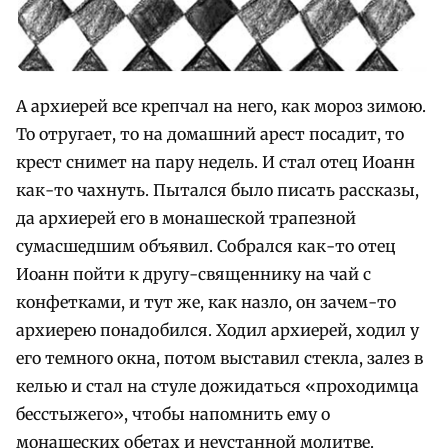
А архиерей все крепчал на него, как мороз зимою.
То отругает, то на домашний арест посадит, то
крест снимет на пару недель. И стал отец Иоанн
как-то чахнуть. Пытался было писать рассказы,
да архиерей его в монашеской трапезной
сумасшедшим объявил. Собрался как-то отец
Иоанн пойти к другу-священнику на чай с
конфетками, и тут же, как назло, он зачем-то
архиерею понадобился. Ходил архиерей, ходил у
его темного окна, потом выставил стекла, залез в
келью и стал на стуле дожидаться «проходимца
бесстыжего», чтобы напомнить ему о
монашеских обетах и неустанной молитве.