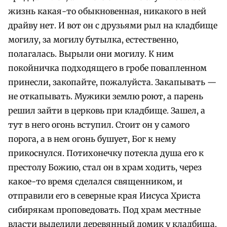
жизнь какая-то обыкновенная, никакого в ней
драйву нет. И вот он с друзьями рыл на кладбище
могилу, за могилу бутылка, естественно,
полагалась. Вырыли они могилу. К ним
покойничка подходящего в гробе повапленном
принесли, закопайте, пожалуйста. Закапывать —
не откапывать. Мужики землю роют, а парень
решил зайти в церковь при кладбище. Зашел, а
тут в него огонь вступил. Стоит он у самого
порога, а в нем огонь бушует, Бог к нему
прикоснулся. Потихонечку потекла душа его к
престолу Божию, стал он в храм ходить, через
какое-то время сделался священником, и
отправили его в северные края Иисуса Христа
сибирякам проповедовать. Под храм местные
власти выделили деревянный домик у кладбища.