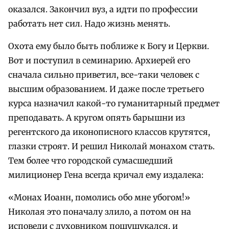
оказался. Закончил вуз, а идти по профессии
работать нет сил. Надо жизнь менять.
Охота ему было быть поближе к Богу и Церкви.
Вот и поступил в семинарию. Архиерей его
сначала сильно приветил, все-таки человек с
высшим образованием. И даже после третьего
курса назначил какой-то гуманитарный предмет
преподавать. А кругом опять барышни из
регентского да иконописного классов крутятся,
глазки строят. И решил Николай монахом стать.
Тем более что городской сумасшедший
милиционер Гена всегда кричал ему издалека:
«Монах Иоанн, помолись обо мне убогом!»
Николая это поначалу злило, а потом он на
исповеди с духовником пошушукался, и