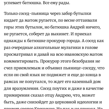
успевает батюшка. Все ему рады.
Только сосед-пьяница через забор бутылки
кидает да матом ругается, по весне оттаивали
горы этих бутылок, но батюшка Андрей ничего,
не ругается, соберет да выкинет. И приехал
однажды к батюшке прокурор города. А сосед как
раз очередные алкогольные мультики в голове
просматривал и давай на всю ивановскую матом
комментировать. Прокурор этого безобразия не
счел приемлемым и объявил пьянице-соседу, что
если он свой язык не подвяжет и еще до конца в
рамсах не попутался, то ждет его казенный дом
для вразумления. Сосед поутих и даже в качестве
примирения сказал отцу Андрею, что, может
быть, даже снизойдет до церковной идеологии и
примет святое Крещение. Но так и не принял. Не